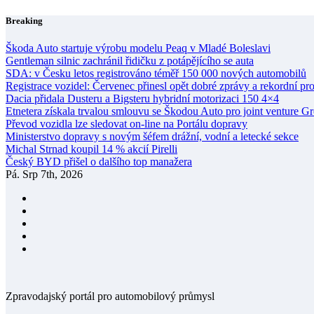
Skip
Breaking
to
content
Škoda Auto startuje výrobu modelu Peaq v Mladé Boleslavi
Gentleman silnic zachránil řidičku z potápějícího se auta
SDA: v Česku letos registrováno téměř 150 000 nových automobilů
Registrace vozidel: Červenec přinesl opět dobré zprávy a rekordní pr
Dacia přidala Dusteru a Bigsteru hybridní motorizaci 150 4×4
Etnetera získala trvalou smlouvu se Škodou Auto pro joint venture G
Převod vozidla lze sledovat on-line na Portálu dopravy
Ministerstvo dopravy s novým šéfem drážní, vodní a letecké sekce
Michal Strnad koupil 14 % akcií Pirelli
Český BYD přišel o dalšího top manažera
Pá. Srp 7th, 2026
Zpravodajský portál pro automobilový průmysl