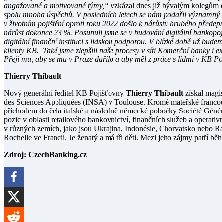
angažované a motivované týmy,“
vzkázal dnes již bývalým kolegům o
spolu mnoha úspěchů. V posledních letech se nám podařil významný růs
v životním pojištění oproti roku 2022 došlo k nárůstu hrubého předeps
nárůst dokonce 23 %. Posunuli jsme se v budování digitální bankopoji
digitální finanční instituci s lidskou podporou. V blízké době už bude
klienty KB. Také jsme zlepšili naše procesy v síti Komerční banky i 
Přeji mu, aby se mu v Praze dařilo a aby měl z práce s lidmi v KB Po
Thierry Thibault
Nový generální ředitel KB Pojišťovny
Thierry Thibault
získal magis
des Sciences Appliquées (INSA) v Toulouse. Kromě mateřské francou
příchodem do čela italské a následně německé pobočky Société Géné
pozic v oblasti retailového bankovnictví, finančních služeb a operati
v různých zemích, jako jsou Ukrajina, Indonésie, Chorvatsko nebo Ra
Rochelle ve Francii. Je ženatý a má tři děti. Mezi jeho zájmy patří běhá
Zdroj: CzechBanking.cz