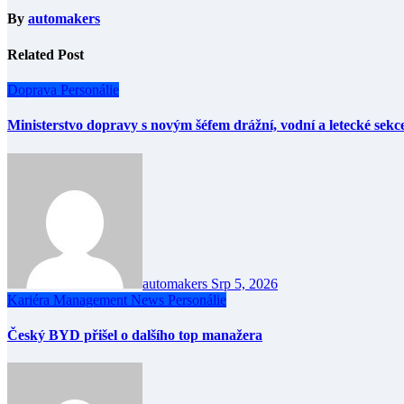
By
automakers
Related Post
Doprava
Personálie
Ministerstvo dopravy s novým šéfem drážní, vodní a letecké sekc
automakers
Srp 5, 2026
Kariéra
Management
News
Personálie
Český BYD přišel o dalšího top manažera