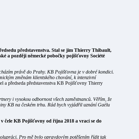
talské a později německé pobočky pojišťovny Société
cházím právě do Prahy. KB Pojišťovna je v dobré kondici.
amickým změnám klientského chování, k intenzivní
itel a předseda představenstva KB Pojišťovny Thierry
rtnery i vysokou odbornost všech zaměstnanců. Věřím, že
upiny KB na českém trhu. Rád bych vyjádřil uznání Gaëlu
v čele KB Pojišťovny od října 2018 a vrací se do
lupráci. Pro mě bylo opravdovým potěšením řídit tak