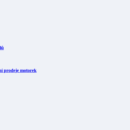
lů
dní prodeje motorek