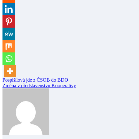
Navigace
Pospíšilová jde z ČSOB do BDO
Změna v představenstvu Kooperativy
pro
příspěvek