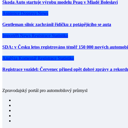
Škoda Auto startuje výrobu modelu Peaq v Mladé Boleslavi
Asistence
Doprava
News
Gentleman silnic zachránil řidičku z potápějícího se auta
Importéři
News
Registrace
Statistika
SDA: v Česku letos registrováno téměř 150 000 nových automobi
Analýza
Komentář
Registrace
Statistika
Registrace vozidel: Červenec přinesl opět dobré zprávy a rekor
Zpravodajský portál pro automobilový průmysl