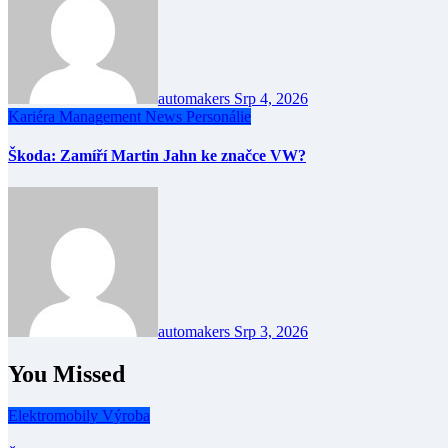
automakers
Srp 4, 2026
Kariéra
Management
News
Personálie
Škoda: Zamíří Martin Jahn ke značce VW?
automakers
Srp 3, 2026
You Missed
Elektromobily
Výroba