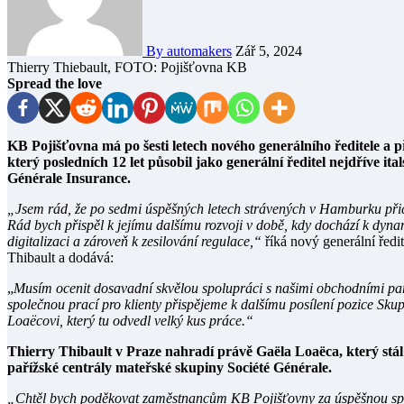
By automakers
Zář 5, 2024
Thierry Thiebault, FOTO: Pojišťovna KB
Spread the love
KB Pojišťovna má po šesti letech nového generálního ředitele a předsedu představenstva. Stal se jím Thierry Thibault,
který posledních 12 let působil jako generální ředitel nejdříve i
Générale Insurance.
„Jsem rád, že po sedmi úspěšných letech strávených v Hamburku při
Rád bych přispěl k jejímu dalšímu rozvoji v době, kdy dochází k dyn
digitalizaci a zároveň k zesilování regulace,“
říká nový generální řed
Thibault a dodává:
„
Musím ocenit dosavadní skvělou spolupráci s našimi obchodními pa
společnou prací pro klienty přispějeme k dalšímu posílení pozice Sk
Loaëcovi, který tu odvedl velký kus práce.“
Thierry Thibault v Praze nahradí právě Gaëla Loaëca, který stál 
pařížské centrály mateřské skupiny Société Générale.
„Chtěl bych poděkovat zaměstnancům KB Pojišťovny za úspěšnou spo