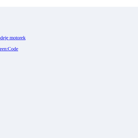
odeje motorek
reen:Code