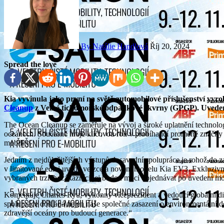
By Natálie Handlová
Říj 20, 2024
Spread the love
Kia vyvinula jako první na světě automobilové příslušenství vyr
Cleanup
z Velké tichomořské odpadkové skvrny (GPGP). Uveden
The Ocean Cleanup se zaměřuje na vývoj a široké uplatnění technolo
oceánech. Současně hraje klíčovou roli v probíhající proměně značky 
mobility.
Jedním z nejdůležitějších výstupů dosavadní spolupráce je rohož do 
v limitované edici uvede ve zcela novém modelu Kia EV3. Exkluzivní
vybraných trzích; zákazníci jej budou moci objednávat po uvedení mo
Komentuje Charles Ryu, výkonný viceprezident a vedoucí globální di
spolupráce dokládá nejen naše společné zasazení o environmentální do
zdravější oceány pro budoucí generace.“