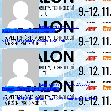
automakers
Čvc 31, 2026
Ankety
Ekologie
Emise
Logistika
STILL opět získal platinové EcoVadis
Anastázie Pavliuk
Čvc 27, 2026
Doprava
Ekologie
Legislativa
Paliva
Toyota a BMW testují auta na 100% obnovitelný benzín