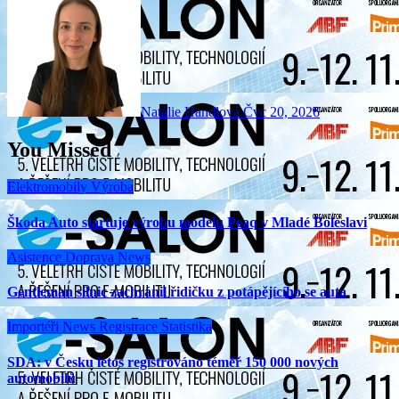
Natálie Handlová
Čvc 20, 2026
You Missed
Elektromobily
Výroba
Škoda Auto startuje výrobu modelu Peaq v Mladé Boleslavi
Asistence
Doprava
News
Gentleman silnic zachránil řidičku z potápějícího se auta
Importéři
News
Registrace
Statistika
SDA: v Česku letos registrováno téměř 150 000 nových
automobilů