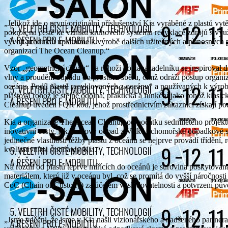
„Jelikož jde o první originální příslušenství Kia vyráběné z plastů v
pokrok na cestě ke vzniku kruhového systému recyklace zdrojů s využ
vývoji produktů uplatníme k výrobě dalších užitečných a přínosných
organizací The Ocean Cleanup.“
Vzor „geometrických vln“ na rohoži do zavazadelníku se inspiroval d
vlny a proudění odpadu do prostoru sběru, čímž odráží postup organ
oceánu. Podíl plastů recyklovaných z oceánu* a používaných k výrob
plastová rohož je stejně odolná, praktická a funkční jako rohož klas
Cleanup uveden i QR kód, jehož prostřednictvím zákazníci získají po
Kia a organizace The Ocean Cleanup od počátku sedmiletého projektu
inovativní cesty, jak plastový odpad z Velké tichomořské odpadkové 
jedinečné vlastnosti těžby plastu z oceánu se nejprve provádí třídění,
kvalitativními standardy Kia.
Na rozdíl od plastů teprve mířících do oceánů je surovina poskytov
materiálem, který již v oceánu byl, což se promítá do vyšší náročnost
CoC (Chain of Custody) za účelem vysledovatelnosti a potvrzení pův
„Jsme vděčni, že jsme v Kia našli vizionářského a nadšeného partner