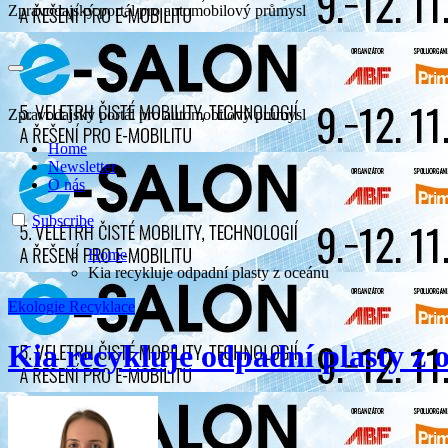
Zpravodajský portál pro automobilový průmysl
Zpravodajský portál pro automobilový průmysl
Home
Newsletter
O nás
Subscribe
Home
Kia recykluje odpadní plasty z oceánu
Ekologie
Recyklace
Kia recykluje odpadní plasty z 