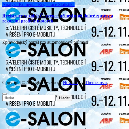
Analýza
Komentář
Registrace
Statistika
Registrace vozidel: Červenec přinesl opět dobré zprávy a
rekordní prodeje motorek
Zpravodajský portál pro automobilový průmysl
Copyright © All rights reserved
|
Newsair
by
Themeansar
.
Vyhledávání