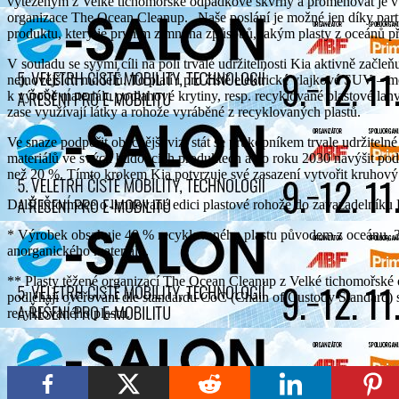
vytěženým z Velké tichomořské odpadkové skvrny a proměňovat je v 
organizace The Ocean Cleanup. „Naše poslání je možné jen díky part
produktu, který je prvním z mnoha způsobů, jakým plasty z oceánů p
V souladu se svými cíli na poli trvalé udržitelnosti Kia aktivně začle
nejnovějších modelů. To platí i pro čistě elektrické vlajkové SUV – 
k výrobě materiálu podlahové krytiny, resp. recyklované plastové la
zase využívají látky a rohože vyráběné z recyklovaných plastů.
Ve snaze podpořit obecnější vizi stát se průkopníkem trvale udržitelné
materiálů ve svých budoucích produktech a do roku 2030 navýšit podí
než 20 %. Tímto krokem Kia potvrzuje své zasazení vytvořit kruhový 
Další informace o limitované edici plastové rohože do zavazadelníku
* Výrobek obsahuje 40 % recyklovaného plastu původem z oceánu, 3
anorganického materiálu.
** Plasty těžené organizací The Ocean Cleanup z Velké tichomořské 
podléhají ověřování dle standardu CoC (Chain of Custody Standard) s
recyklovaného plastu.