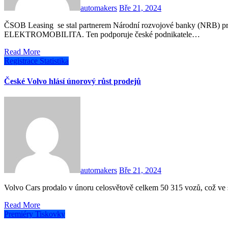
automakers
Bře 21, 2024
ČSOB Leasing se stal partnerem Národní rozvojové banky (NRB) právě vyhlášeného programu ZÁRUKA
ELEKTROMOBILITA. Ten podporuje české podnikatele…
Read More
Registrace
Statistika
České Volvo hlásí únorový růst prodejů
automakers
Bře 21, 2024
Volvo Cars prodalo v únoru celosvětově celkem 50 315 vozů, což v
Read More
Premiéry
Tiskovky