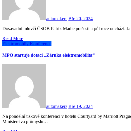
automakers
Bře 20, 2024
Dosavadní mluvčí ČSOB Patrik Madle po šesti a půl roce odchází. 
Read More
Elektromobily
Konference
MPO startuje dotaci „Záruka elektromobilita“
automakers
Bře 19, 2024
Na pondělní tiskové konferenci v hotelu Courtyard by Marriott Prague City představili zástupci Národní rozvojové banky,
Ministerstva průmyslu…