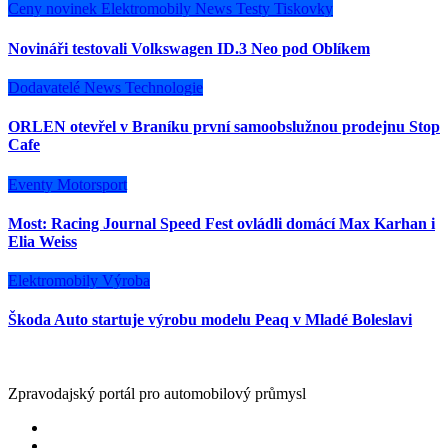
Ceny novinek
Elektromobily
News
Testy
Tiskovky
Novináři testovali Volkswagen ID.3 Neo pod Oblíkem
Dodavatelé
News
Technologie
ORLEN otevřel v Braníku první samoobslužnou prodejnu Stop
Cafe
Eventy
Motorsport
Most: Racing Journal Speed Fest ovládli domácí Max Karhan i
Elia Weiss
Elektromobily
Výroba
Škoda Auto startuje výrobu modelu Peaq v Mladé Boleslavi
Zpravodajský portál pro automobilový průmysl