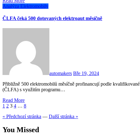
Read More
Analýza
Elektromobily
ČLFA čeká 500 dotovaných elektroaut měsíčně
automakers
Bře 19, 2024
Přibližně 500 elektromobilů měsíčně profinancují podle kvalifikovaného odhadu členové České leasingové a finanční asociace
(ČLFA) s využitím programu…
Read More
Stránkování
1
2
3
4
…
8
příspěvků
« Předchozí stránka
—
Další stránka »
You Missed