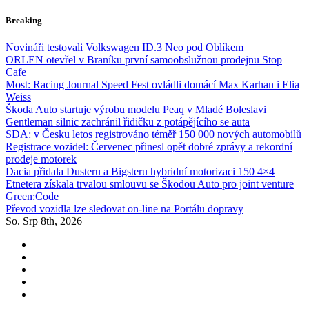
Skip
Breaking
to
content
Novináři testovali Volkswagen ID.3 Neo pod Oblíkem
ORLEN otevřel v Braníku první samoobslužnou prodejnu Stop
Cafe
Most: Racing Journal Speed Fest ovládli domácí Max Karhan i Elia
Weiss
Škoda Auto startuje výrobu modelu Peaq v Mladé Boleslavi
Gentleman silnic zachránil řidičku z potápějícího se auta
SDA: v Česku letos registrováno téměř 150 000 nových automobilů
Registrace vozidel: Červenec přinesl opět dobré zprávy a rekordní
prodeje motorek
Dacia přidala Dusteru a Bigsteru hybridní motorizaci 150 4×4
Etnetera získala trvalou smlouvu se Škodou Auto pro joint venture
Green:Code
Převod vozidla lze sledovat on-line na Portálu dopravy
So. Srp 8th, 2026