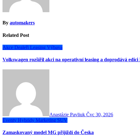
By
automakers
Related Post
Akce
Dealeři
Leasing
Výbava
Volkswagen rozšířil akci na operativní leasing a doprodává edici
Anastázie Pavliuk
Čvc 30, 2026
Eventy
Hybridy
Marketing
SUV
Zamaskovaný model MG přijíždí do Česka