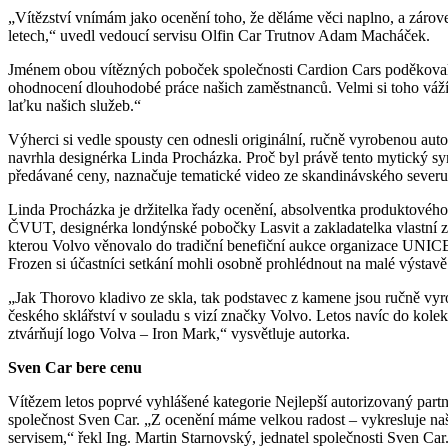
„Vítězství vnímám jako ocenění toho, že děláme věci naplno, a zároveň
letech,“ uvedl vedoucí servisu Olfin Car Trutnov Adam Macháček.
Jménem obou vítězných poboček společnosti Cardion Cars poděkoval 
ohodnocení dlouhodobé práce našich zaměstnanců. Velmi si toho váží
laťku našich služeb.“
Výherci si vedle spousty cen odnesli originální, ručně vyrobenou au
navrhla designérka Linda Procházka. Proč byl právě tento mytický sy
předávané ceny, naznačuje tematické video ze skandinávského severu,
Linda Procházka je držitelka řady ocenění, absolventka produkto
ČVUT, designérka londýnské pobočky Lasvit a zakladatelka vlastní
kterou Volvo věnovalo do tradiční benefiční aukce organizace UNI
Frozen si účastníci setkání mohli osobně prohlédnout na malé výstavě 
„Jak Thorovo kladivo ze skla, tak podstavec z kamene jsou ručně vyro
českého sklářství v souladu s vizí značky Volvo. Letos navíc do kolekc
ztvárňují logo Volva – Iron Mark,“ vysvětluje autorka.
Sven Car bere cenu
Vítězem letos poprvé vyhlášené kategorie Nejlepší autorizovaný partne
společnost Sven Car. „Z ocenění máme velkou radost – vykresluje naš
servisem,“ řekl Ing. Martin Starnovský, jednatel společnosti Sven Car