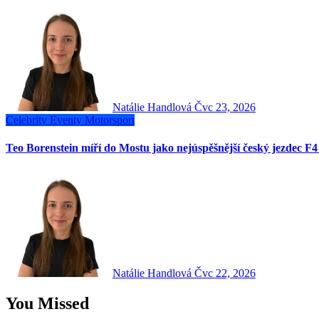
Natálie Handlová
Čvc 23, 2026
Celebrity
Eventy
Motorsport
Teo Borenstein míří do Mostu jako nejúspěšnější český jezdec 
Natálie Handlová
Čvc 22, 2026
You Missed