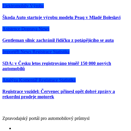
Elektromobily
Výroba
Škoda Auto startuje výrobu modelu Peaq v Mladé Boleslavi
Asistence
Doprava
News
Gentleman silnic zachránil řidičku z potápějícího se auta
Importéři
News
Registrace
Statistika
SDA: v Česku letos registrováno téměř 150 000 nových
automobilů
Analýza
Komentář
Registrace
Statistika
Registrace vozidel: Červenec přinesl opět dobré zprávy a
rekordní prodeje motorek
Zpravodajský portál pro automobilový průmysl