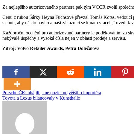
Za nejlepšího autorizovaného partnera pak tým VCCR zvolil společno
Cenu z rukou Šárky Heyna Fuchsové převzal Tomáš Kotas, vedoucí p
s chutí, aby nás to bavilo a naši zákazníci se k nám vraceli,“ uvedl k v
Každoroční ocenění pro autorizované partnery je poděkováním za skvě
nebývalé úspěchy a vysoká čísla nejen v oblasti prodeje a servisu.
Zdroj: Volvo Retailer Awards, Petra Doležalová
Navigace
Porsche ČR: uhájili jsme pozici největšího importéra
Toyota a Lexus bilancovaly v Kunsthalle
pro
příspěvek