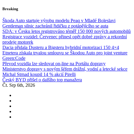
Skip
Breaking
to
content
Škoda Auto startuje výrobu modelu Peaq v Mladé Boleslavi
Gentleman silnic zachránil řidičku z potápějícího se auta
SDA: v Česku letos registrováno téměř 150 000 nových automobilů
Registrace vozidel: Červenec přinesl opět dobré zprávy a rekordní
prodeje motorek
Dacia přidala Dusteru a Bigsteru hybridní motorizaci 150 4×4
Etnetera získala trvalou smlouvu se Škodou Auto pro joint venture
Green:Code
Převod vozidla lze sledovat on-line na Portálu dopravy
Ministerstvo dopravy s novým šéfem drážní, vodní a letecké sekce
Michal Strnad koupil 14 % akcií Pirelli
Český BYD přišel o dalšího top manažera
Čt. Srp 6th, 2026