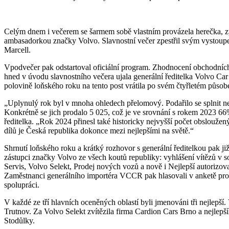
Celým dnem i večerem se šarmem sobě vlastním provázela herečka, zp
ambasadorkou značky Volvo. Slavnostní večer zpestřil svým vystoupe
Marcell.
Vpodvečer pak odstartoval oficiální program. Zhodnocení obchodníc
hned v úvodu slavnostního večera ujala generální ředitelka Volvo C
polovině loňského roku na tento post vrátila po svém čtyřletém půso
„Uplynulý rok byl v mnoha ohledech přelomový. Podařilo se splnit nej
Konkrétně se jich prodalo 5 025, což je ve srovnání s rokem 2023 66
ředitelka. „Rok 2024 přinesl také historicky nejvyšší počet obsloužen
dílů je Česká republika dokonce mezi nejlepšími na světě.“
Shrnutí loňského roku a krátký rozhovor s generální ředitelkou pak již
zástupci značky Volvo ze všech koutů republiky: vyhlášení vítězů v s
Servis, Volvo Selekt, Prodej nových vozů a nově i Nejlepší autorizov
Zaměstnanci generálního importéra VCCR pak hlasovali v anketě pro 
spolupráci.
V každé ze tří hlavních oceněných oblastí byli jmenováni tři nejlepší.
Trutnov. Za Volvo Selekt zvítězila firma Cardion Cars Brno a nejle
Stodůlky.