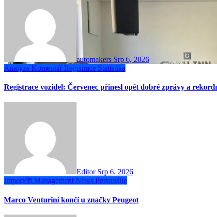
automakers
Srp 6, 2026
Analýza
Komentář
Registrace
Statistika
Registrace vozidel: Červenec přinesl opět dobré zprávy a rekor
Editor
Srp 6, 2026
Importéři
Management
News
Personálie
Marco Venturini končí u značky Peugeot