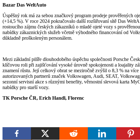
Bazar
Das WeltAuto
Úspěšný rok má za sebou značkový program prodeje prověřených oj
(+14,5 %). V roce 2024 pokračovalo další rozšiřovaní sítě Das WeltAut
rostoucího zájmu českých zákazníků o mladé ojeté vozy s prověřenou h
nabídky zákaznických služeb včetně výhodného financování od Volksw
důkladně proškoleným personálem.
Mezi základní pilíře dlouhodobého úspěchu společnosti Porsche Česká r
klíčovou roli při zajišťování vysoké úrovně spokojenosti a loajality z
znamení růstu. Její celkový obrat se meziročně zvýšil o 8,3 % na více
autorizovaných partnerů značek Volkswagen, Audi, SEAT, Volkswag
sezonní servisní akce s různými benefity, věrnostní slevová karta MyCa
nabídky pro starší vozy.
TK Porsche ČR, Erich Handl, Florenc