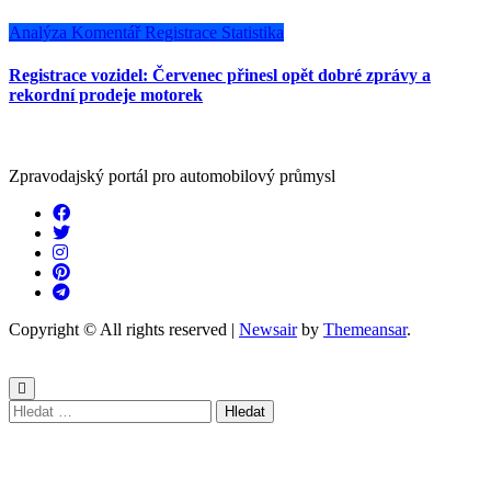
Analýza
Komentář
Registrace
Statistika
Registrace vozidel: Červenec přinesl opět dobré zprávy a
rekordní prodeje motorek
Zpravodajský portál pro automobilový průmysl
Copyright © All rights reserved
|
Newsair
by
Themeansar
.
Vyhledávání