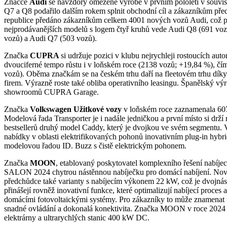
Značce
Audi
se navzdory omezené výrobě v prvním pololetí v souvis
Q7 a Q8 podařilo dalším rokem splnit obchodní cíl a zákazníkům pře
republice předáno zákazníkům celkem 4001 nových vozů Audi, což př
nejprodávanějších modelů s logem čtyř kruhů vede Audi Q8 (691 vozů
vozů) a Audi Q7 (503 vozů).
Značka
CUPRA
si udržuje pozici v klubu nejrychleji rostoucích a
dvouciferné tempo růstu i v loňském roce (2138 vozů; +19,84 %), čí
vozů). Oběma značkám se na českém trhu daří na fleetovém trhu dík
firem. Výrazně roste také obliba operativního leasingu. Španělský vý
showroomů CUPRA Garage.
Značka
Volkswagen Užitkové vozy
v loňském roce zaznamenala 6074
Modelová řada Transporter je i nadále jedničkou a první místo si dr
bestsellerů druhý model Caddy, který je dvojkou ve svém segmentu. 
nabídky v oblasti elektrifikovaných pohonů inovativním plug-in h
modelovou řadou ID. Buzz s čistě elektrickým pohonem.
Značka
MOON
, etablovaný poskytovatel komplexního řešení nabíjecí
SALON 2024 chytrou nástěnnou nabíječku pro domácí nabíjení. Nová
předchůdce také varianty s nabíjecím výkonem 22 kW, což je dvojná
přinášejí rovněž inovativní funkce, které optimalizují nabíjecí proce
domácími fotovoltaickými systémy. Pro zákazníky to může znamenat ú
snadné ovládání a dokonalá konektivita. Značka MOON v roce 2024 re
elektrárny a ultrarychlých stanic 400 kW DC.