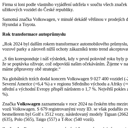
Firma si loni podle vlastního vyjádření udržela v součtu všech znače
užitkových vozidel do České republiky.
Samotná značka Volkswagen, v minulé dekádě většinou v prodejích d
Hyundai a Toyota.
Rok transformace autoprůmyslu
„Rok 2024 byl dalším rokem transformace automobilového průmyslu, 
vozové parky a zároveň nižší ochoty zákazníků tento trend akceptovat,
„S tím koresponduje i náš výsledek, kdy v první polovině roku byly pro
že se poptávka oživuje, což odpovídá našim očekáváním. Žijeme v napě
máme připraveny obě strategie.“
Na globálních trzích dodal koncern Volkswagen 9 027 400 vozidel (-2
Severní Americe (+6,4 %) a v regionu Středního východu a Afriky (+
střední a východní Evropy přispěl nárůstem o 1,7 %. Největší pokles 
%).
Značka
Volkswagen
zaznamenala v roce 2024 na českém trhu meziro
vozů Volkswagen. S 679 registrovanými vozy ID. se však podařilo zvý
bestsellerem byl Golf s 3512 vozy, následovaný modely Tiguan (2662)
(635), Polo (565), Taigo (557) a T-Roc (540 vozů).