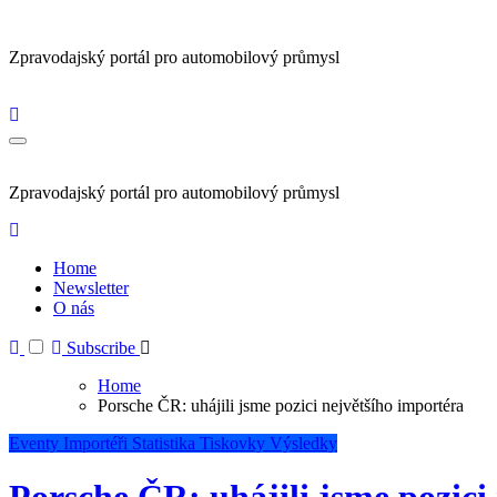
Zpravodajský portál pro automobilový průmysl
Zpravodajský portál pro automobilový průmysl
Home
Newsletter
O nás
Subscribe
Home
Porsche ČR: uhájili jsme pozici největšího importéra
Eventy
Importéři
Statistika
Tiskovky
Výsledky
Porsche ČR: uhájili jsme pozici