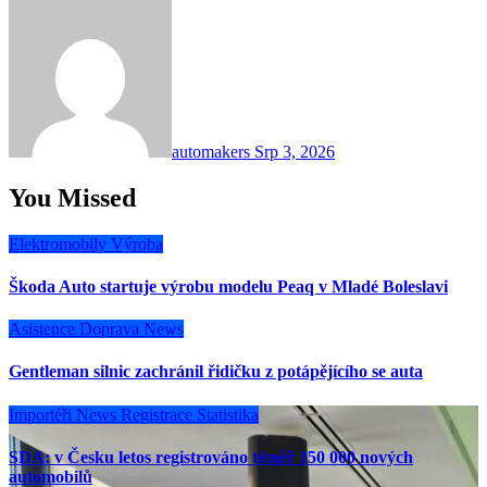
automakers
Srp 3, 2026
You Missed
Elektromobily
Výroba
Škoda Auto startuje výrobu modelu Peaq v Mladé Boleslavi
Asistence
Doprava
News
Gentleman silnic zachránil řidičku z potápějícího se auta
Importéři
News
Registrace
Statistika
SDA: v Česku letos registrováno téměř 150 000 nových
automobilů