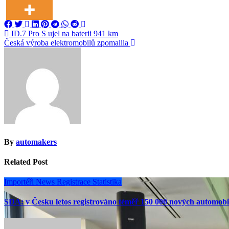
Navigace
ID.7 Pro S ujel na baterii 941 km
Česká výroba elektromobilů zpomalila
pro
příspěvek
By
automakers
Related Post
Importéři
News
Registrace
Statistika
SDA: v Česku letos registrováno téměř 150 000 nových automobi