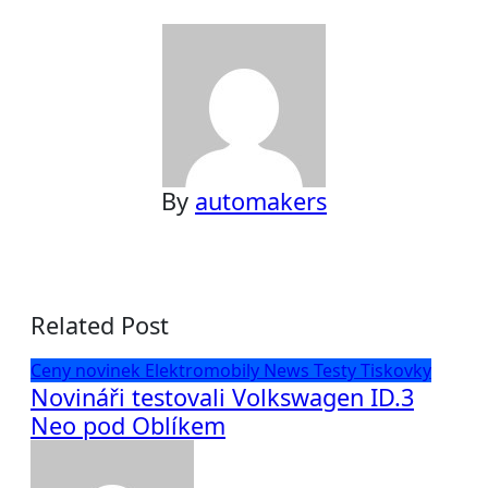
pro
příspěvek
By
automakers
Related Post
Ceny novinek
Elektromobily
News
Testy
Tiskovky
Novináři testovali Volkswagen ID.3
Neo pod Oblíkem