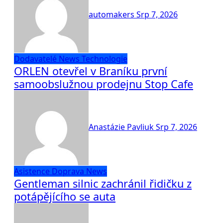
automakers
Srp 7, 2026
Dodavatelé
News
Technologie
ORLEN otevřel v Braníku první
samoobslužnou prodejnu Stop Cafe
Anastázie Pavliuk
Srp 7, 2026
Asistence
Doprava
News
Gentleman silnic zachránil řidičku z
potápějícího se auta