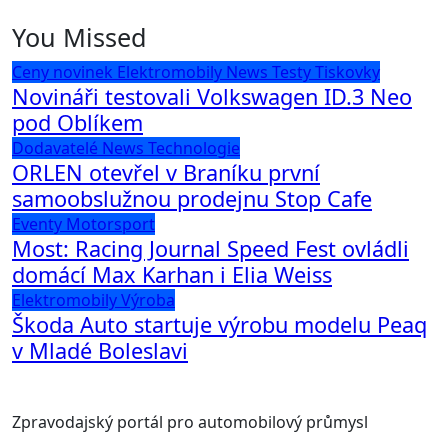
You Missed
Ceny novinek
Elektromobily
News
Testy
Tiskovky
Novináři testovali Volkswagen ID.3 Neo
pod Oblíkem
Dodavatelé
News
Technologie
ORLEN otevřel v Braníku první
samoobslužnou prodejnu Stop Cafe
Eventy
Motorsport
Most: Racing Journal Speed Fest ovládli
domácí Max Karhan i Elia Weiss
Elektromobily
Výroba
Škoda Auto startuje výrobu modelu Peaq
v Mladé Boleslavi
Zpravodajský portál pro automobilový průmysl