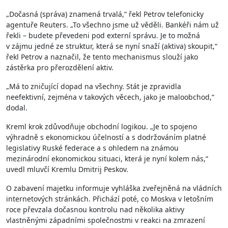
„Dočasná (správa) znamená trvalá,“ řekl Petrov telefonicky
agentuře Reuters. „To všechno jsme už věděli. Bankéři nám už
řekli – budete převedeni pod externí správu. Je to možná
v zájmu jedné ze struktur, která se nyní snaží (aktiva) skoupit,“
řekl Petrov a naznačil, že tento mechanismus slouží jako
zástěrka pro přerozdělení aktiv.
„Má to zničující dopad na všechny. Stát je zpravidla
neefektivní, zejména v takových věcech, jako je maloobchod,“
dodal.
Kreml krok zdůvodňuje obchodní logikou. „Je to spojeno
výhradně s ekonomickou účelností a s dodržováním platné
legislativy Ruské federace a s ohledem na známou
mezinárodní ekonomickou situaci, která je nyní kolem nás,“
uvedl mluvčí Kremlu Dmitrij Peskov.
O zabavení majetku informuje vyhláška zveřejněná na vládních
internetových stránkách. Přichází poté, co Moskva v letošním
roce převzala dočasnou kontrolu nad několika aktivy
vlastněnými západními společnostmi v reakci na zmrazení