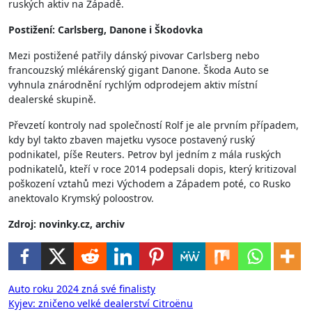
ruských aktiv na Západě.
Postižení: Carlsberg, Danone i Škodovka
Mezi postižené patřily dánský pivovar Carlsberg nebo
francouzský mlékárenský gigant Danone. Škoda Auto se
vyhnula znárodnění rychlým odprodejem aktiv místní
dealerské skupině.
Převzetí kontroly nad společností Rolf je ale prvním případem,
kdy byl takto zbaven majetku vysoce postavený ruský
podnikatel, píše Reuters. Petrov byl jedním z mála ruských
podnikatelů, kteří v roce 2014 podepsali dopis, který kritizoval
poškození vztahů mezi Východem a Západem poté, co Rusko
anektovalo Krymský poloostrov.
Zdroj: novinky.cz, archiv
Navigace
Auto roku 2024 zná své finalisty
Kyjev: zničeno velké dealerství Citroënu