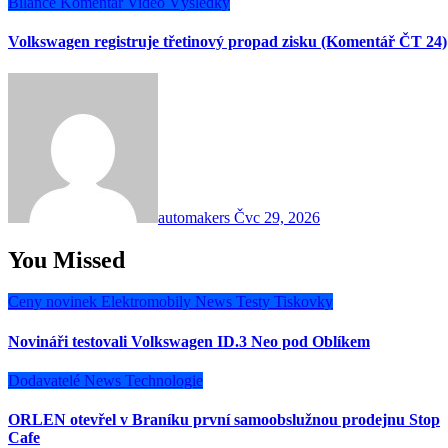
Bilance
Komentář
Video
Výsledky
Volkswagen registruje třetinový propad zisku (Komentář ČT 24)
automakers
Čvc 29, 2026
You Missed
Ceny novinek
Elektromobily
News
Testy
Tiskovky
Novináři testovali Volkswagen ID.3 Neo pod Oblíkem
Dodavatelé
News
Technologie
ORLEN otevřel v Braníku první samoobslužnou prodejnu Stop
Cafe