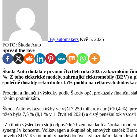
By automakers
Kvě 5, 2025
FOTO: Škoda Auto
Spread the love
Škoda Auto dodala v prvním čtvrtletí roku 2025 zákazníkům činí 238 600 vozů, což představuje meziroční nárůst o 8,2
%. Z toho elektrické modely, zahrnující elektromobily (BEV) a p
společně dosáhly rekordního 15% podílu na celkových dodávkác
Prodejní a finanční výsledky podle Škody opět prokázaly finanční sta
tržním podmínkám.
Škoda Auto vykázala tržby ve výši 7,259 miliardy eur (+10,4 %), provo
tržeb byla 7,5 % (8,1 % v 1. čtvrtletí 2024) a čistý peněžní tok vzrost
„Za tímto výsledkem stojí odpovědné řízení nákladů a široká i modern
synergií v koncernu Volkswagen a skupině objemových značek Bran
nového SUV Kylaq prudký nárůst dodávek zákazníkům, které dosáhly