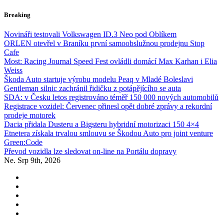
Skip
Breaking
to
content
Novináři testovali Volkswagen ID.3 Neo pod Oblíkem
ORLEN otevřel v Braníku první samoobslužnou prodejnu Stop
Cafe
Most: Racing Journal Speed Fest ovládli domácí Max Karhan i Elia
Weiss
Škoda Auto startuje výrobu modelu Peaq v Mladé Boleslavi
Gentleman silnic zachránil řidičku z potápějícího se auta
SDA: v Česku letos registrováno téměř 150 000 nových automobilů
Registrace vozidel: Červenec přinesl opět dobré zprávy a rekordní
prodeje motorek
Dacia přidala Dusteru a Bigsteru hybridní motorizaci 150 4×4
Etnetera získala trvalou smlouvu se Škodou Auto pro joint venture
Green:Code
Převod vozidla lze sledovat on-line na Portálu dopravy
Ne. Srp 9th, 2026