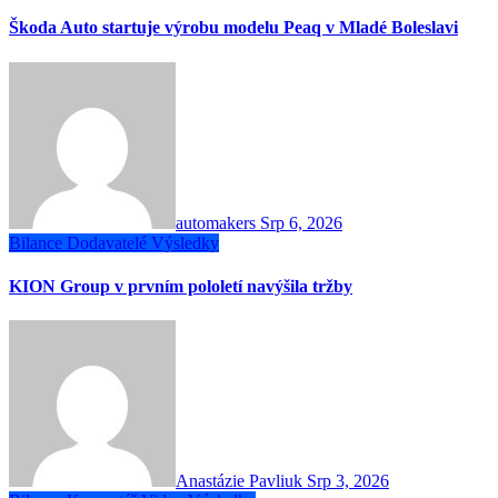
Škoda Auto startuje výrobu modelu Peaq v Mladé Boleslavi
automakers
Srp 6, 2026
Bilance
Dodavatelé
Výsledky
KION Group v prvním pololetí navýšila tržby
Anastázie Pavliuk
Srp 3, 2026