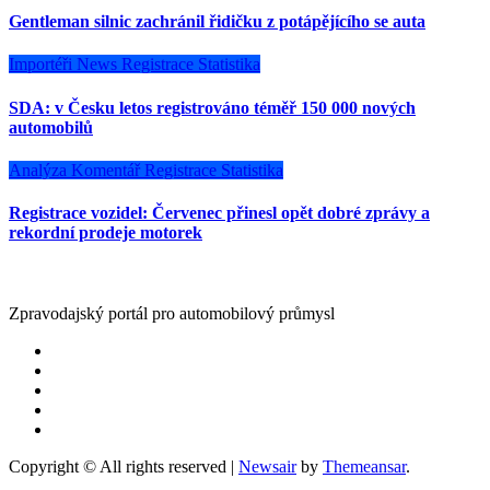
Gentleman silnic zachránil řidičku z potápějícího se auta
Importéři
News
Registrace
Statistika
SDA: v Česku letos registrováno téměř 150 000 nových
automobilů
Analýza
Komentář
Registrace
Statistika
Registrace vozidel: Červenec přinesl opět dobré zprávy a
rekordní prodeje motorek
Zpravodajský portál pro automobilový průmysl
Copyright © All rights reserved
|
Newsair
by
Themeansar
.