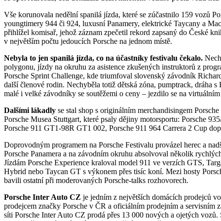
Vše korunovala nedělní spanilá jízda, které se zúčastnilo 159 vozů P
youngtimery 944 či 924, luxusní Panamery, elektrické Taycany a M
přihlížel komisař, jehož záznam zpečetil rekord zapsaný do České kn
v největším počtu jedoucích Porsche na jednom místě.
Nebyla to jen spanilá jízda, co na účastníky festivalu čekalo.
Nechy
polygonu, jízdy na okruhu za asistence zkušených instruktorů z progr
Porsche Sprint Challenge, kde triumfoval slovenský závodník Richard
další členové rodin. Nechyběla totiž dětská zóna, pumptrack, dráha s
malé i velké závodníky se soutěžemi o ceny – jezdilo se na virtuáln
Dalšími lákadly
se stal shop s originálním merchandisingem Porsche 
Porsche Musea Stuttgart, které psaly dějiny motorsportu: Porsche
Porsche 911 GT1-98R GT1 002, Porsche 911 964 Carrera 2 Cup do
Doprovodným programem na Porsche Festivalu provázel herec a nad
Porsche Panamera a na závodním okruhu absolvoval několik rychlých
Jízdám Porsche Experience kraloval model 911 ve verzích GTS, Tar
Hybrid nebo Taycan GT s výkonem přes tisíc koní. Mezi hosty Porsche 
bavili ostatní při moderovaných Porsche-talks rozhovorech.
Porsche Inter Auto CZ
je jedním z největších domácích prodejců
prodejcem značky Porsche v ČR a oficiálním prodejním a servisním 
síti Porsche Inter Auto CZ prodá přes 13 000 nových a ojetých vozů.