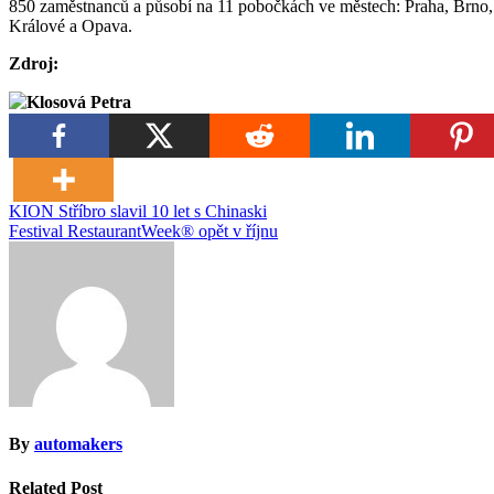
850 zaměstnanců a působí na 11 pobočkách ve městech: Praha, Brno
Králové a Opava.
Zdroj:
Klosová Petra
Navigace
KION Stříbro slavil 10 let s Chinaski
Festival RestaurantWeek® opět v říjnu
pro
příspěvek
By
automakers
Related Post