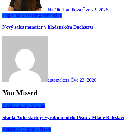
Natálie Handlová
Čvc 23, 2026
Logistika
Marketing
Personálie
Nový sales manažer v kladenském Dachseru
automakers
Čvc 23, 2026
You Missed
Elektromobily
Výroba
Škoda Auto startuje výrobu modelu Peaq v Mladé Boleslavi
Asistence
Doprava
News