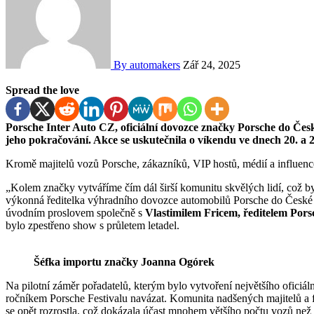
By automakers
Zář 24, 2025
Spread the love
Porsche Inter Auto CZ, oficiální dovozce značky Porsche do Česk
jeho pokračování. Akce se uskutečnila o víkendu ve dnech 20. a 
Kromě majitelů vozů Porsche, zákazníků, VIP hostů, médií a influence
„Kolem značky vytváříme čím dál širší komunitu skvělých lidí, což 
výkonná ředitelka výhradního dovozce automobilů Porsche do České rep
úvodním proslovem společně s
Vlastimilem Fricem, ředitelem Pors
bylo zpestřeno show s průletem letadel.
Šéfka importu značky Joanna Ogórek
Na pilotní záměr pořadatelů, kterým bylo vytvoření největšího oficiá
ročníkem Porsche Festivalu navázat. Komunita nadšených majitelů a f
se opět rozrostla, což dokázala účast mnohem většího počtu vozů než 