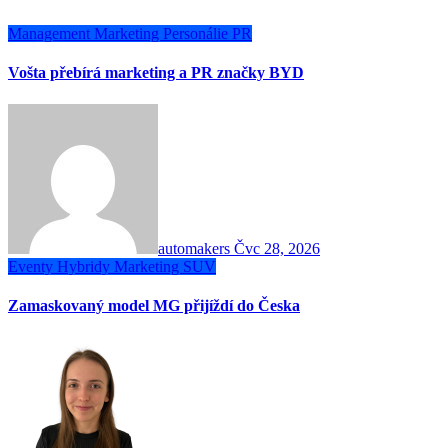
Management
Marketing
Personálie
PR
Vošta přebírá marketing a PR značky BYD
automakers
Čvc 28, 2026
Eventy
Hybridy
Marketing
SUV
Zamaskovaný model MG přijíždí do Česka