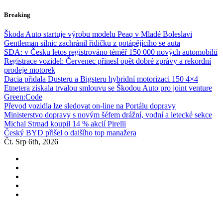
Skip
Breaking
to
content
Škoda Auto startuje výrobu modelu Peaq v Mladé Boleslavi
Gentleman silnic zachránil řidičku z potápějícího se auta
SDA: v Česku letos registrováno téměř 150 000 nových automobilů
Registrace vozidel: Červenec přinesl opět dobré zprávy a rekordní
prodeje motorek
Dacia přidala Dusteru a Bigsteru hybridní motorizaci 150 4×4
Etnetera získala trvalou smlouvu se Škodou Auto pro joint venture
Green:Code
Převod vozidla lze sledovat on-line na Portálu dopravy
Ministerstvo dopravy s novým šéfem drážní, vodní a letecké sekce
Michal Strnad koupil 14 % akcií Pirelli
Český BYD přišel o dalšího top manažera
Čt. Srp 6th, 2026