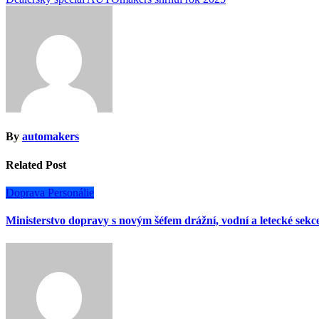
pro
příspěvek
By
automakers
Related Post
Doprava
Personálie
Ministerstvo dopravy s novým šéfem drážní, vodní a letecké sekc