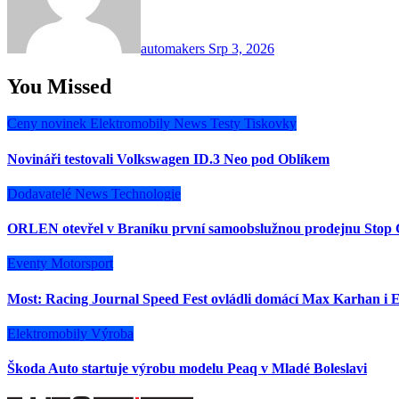
automakers
Srp 3, 2026
You Missed
Ceny novinek
Elektromobily
News
Testy
Tiskovky
Novináři testovali Volkswagen ID.3 Neo pod Oblíkem
Dodavatelé
News
Technologie
ORLEN otevřel v Braníku první samoobslužnou prodejnu Stop 
Eventy
Motorsport
Most: Racing Journal Speed Fest ovládli domácí Max Karhan i E
Elektromobily
Výroba
Škoda Auto startuje výrobu modelu Peaq v Mladé Boleslavi