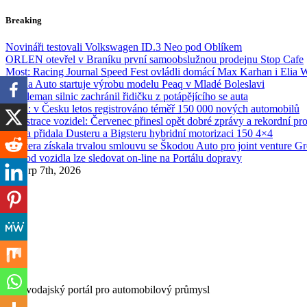
Skip
Breaking
to
content
Novináři testovali Volkswagen ID.3 Neo pod Oblíkem
ORLEN otevřel v Braníku první samoobslužnou prodejnu Stop Cafe
Most: Racing Journal Speed Fest ovládli domácí Max Karhan i Elia 
Škoda Auto startuje výrobu modelu Peaq v Mladé Boleslavi
Gentleman silnic zachránil řidičku z potápějícího se auta
SDA: v Česku letos registrováno téměř 150 000 nových automobilů
Registrace vozidel: Červenec přinesl opět dobré zprávy a rekordní pr
Dacia přidala Dusteru a Bigsteru hybridní motorizaci 150 4×4
Etnetera získala trvalou smlouvu se Škodou Auto pro joint venture G
Převod vozidla lze sledovat on-line na Portálu dopravy
Pá. Srp 7th, 2026
Zpravodajský portál pro automobilový průmysl