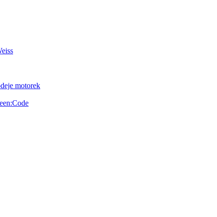
Weiss
odeje motorek
reen:Code