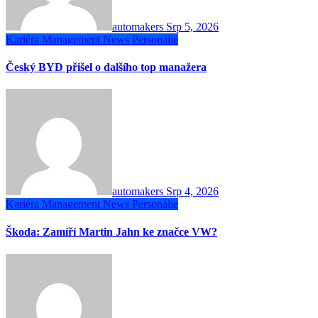
automakers
Srp 5, 2026
Kariéra
Management
News
Personálie
Český BYD přišel o dalšího top manažera
automakers
Srp 4, 2026
Kariéra
Management
News
Personálie
Škoda: Zamíří Martin Jahn ke značce VW?