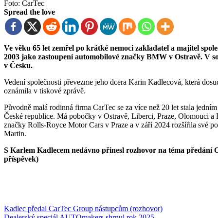
Foto: CarTec
Spread the love
Ve věku 65 let zemřel po krátké nemoci zakladatel a majitel společnosti CarTec Group Karel Kadlec. Firmu založil v roce
2003 jako zastoupení automobilové značky BMW v Ostravě. V so
v Česku.
Vedení společnosti převezme jeho dcera Karin Kadlecová, která dosud
oznámila v tiskové zprávě.
Původně malá rodinná firma CarTec se za více než 20 let stala jední
České republice. Má pobočky v Ostravě, Liberci, Praze, Olomouci a B
značky Rolls-Royce Motor Cars v Praze a v září 2024 rozšířila své port
Martin.
S Karlem Kadlecem nedávno přinesl rozhovor na téma předání C
příspěvek)
Navigace
Kadlec předal CarTec Group nástupcům (rozhovor)
Dealerský speciál AUTOmakers shrnul rok 2025