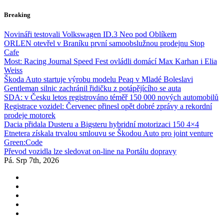
Skip
Breaking
to
content
Novináři testovali Volkswagen ID.3 Neo pod Oblíkem
ORLEN otevřel v Braníku první samoobslužnou prodejnu Stop
Cafe
Most: Racing Journal Speed Fest ovládli domácí Max Karhan i Elia
Weiss
Škoda Auto startuje výrobu modelu Peaq v Mladé Boleslavi
Gentleman silnic zachránil řidičku z potápějícího se auta
SDA: v Česku letos registrováno téměř 150 000 nových automobilů
Registrace vozidel: Červenec přinesl opět dobré zprávy a rekordní
prodeje motorek
Dacia přidala Dusteru a Bigsteru hybridní motorizaci 150 4×4
Etnetera získala trvalou smlouvu se Škodou Auto pro joint venture
Green:Code
Převod vozidla lze sledovat on-line na Portálu dopravy
Pá. Srp 7th, 2026