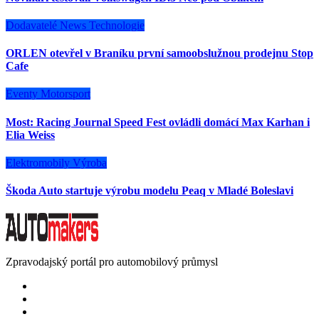
Dodavatelé
News
Technologie
ORLEN otevřel v Braníku první samoobslužnou prodejnu Stop
Cafe
Eventy
Motorsport
Most: Racing Journal Speed Fest ovládli domácí Max Karhan i
Elia Weiss
Elektromobily
Výroba
Škoda Auto startuje výrobu modelu Peaq v Mladé Boleslavi
Zpravodajský portál pro automobilový průmysl