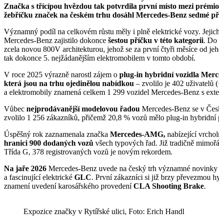
Značka s třícípou hvězdou tak potvrdila první místo mezi prémio
žebříčku značek na českém trhu dosáhl Mercedes-Benz sedmé př
Významný podíl na celkovém růstu měly i plně elektrické vozy. Jejich registrace dosáhly 572 kusů (+9,6 %) a to značce
Mercedes-Benz zajistilo dokonce
šestou příčku v této kategorii
. Do 
zcela novou 800V architekturou, jehož se za první čtyři měsíce od jeh
tak dokonce 5. nejžádanějším elektromobilem v tomto období.
V roce 2025 výrazně narostl zájem o
plug-in hybridní vozidla Mer
která jsou na trhu ojedinělou nabídkou
– zvolilo je 402 uživatelů 
a elektromobily znamená celkem 1 299 vozidel Mercedes-Benz s exte
Vůbec
nejprodávanější modelovou řadou
Mercedes-Benz se v Česk
zvolilo 1 256 zákazníků, přičemž 20,8 % vozů mělo plug-in hybridní
Úspěšný rok zaznamenala značka
Mercedes-AMG,
nabízející vrcho
hranici 900 dodaných vozů
všech typových řad. Již tradičně mimořá
Třída G, 378 registrovaných vozů je novým rekordem.
Na jaře 2026
Mercedes-Benz uvede na český trh významné novinky z
a fascinující elektrické
GLC
. První zákazníci si již brzy převezmou
znamení uvedení karosářského provedení
CLA Shooting Brake
.
Expozice značky v Rytířské ulici, Foto: Erich Handl