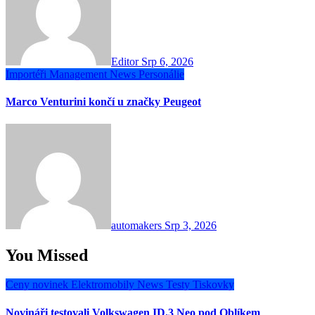
Editor
Srp 6, 2026
Importéři
Management
News
Personálie
Marco Venturini končí u značky Peugeot
automakers
Srp 3, 2026
You Missed
Ceny novinek
Elektromobily
News
Testy
Tiskovky
Novináři testovali Volkswagen ID.3 Neo pod Oblíkem