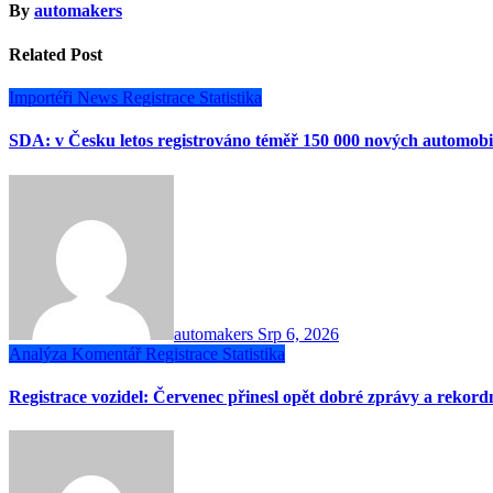
By
automakers
Related Post
Importéři
News
Registrace
Statistika
SDA: v Česku letos registrováno téměř 150 000 nových automobi
automakers
Srp 6, 2026
Analýza
Komentář
Registrace
Statistika
Registrace vozidel: Červenec přinesl opět dobré zprávy a rekor