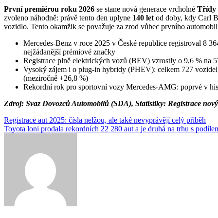
První premiérou roku 2026
se stane nová generace vrcholné
Třídy 
zvoleno náhodně: právě tento den uplyne
140 let
od doby, kdy Carl B
vozidlo. Tento okamžik se považuje za zrod vůbec prvního automob
Mercedes-Benz v roce 2025 v České republice registroval 8 364
nejžádanější prémiové značky
Registrace plně elektrických vozů (BEV) vzrostly o 9,6 % na 57
Vysoký zájem i o plug-in hybridy (PHEV): celkem 727 vozidel
(meziročně +26,8 %)
Rekordní rok pro sportovní vozy Mercedes-AMG: poprvé v histo
Zdroj: Svaz Dovozců Automobilů (SDA), Statistiky: Registrace no
Navigace
Registrace aut 2025: čísla nelžou, ale také nevyprávějí celý příběh
Toyota loni prodala rekordních 22 280 aut a je druhá na trhu s podíl
pro
příspěvek