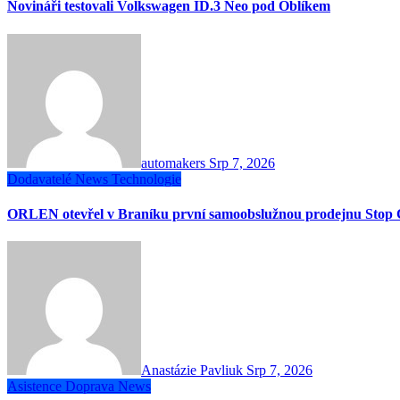
Novináři testovali Volkswagen ID.3 Neo pod Oblíkem
automakers
Srp 7, 2026
Dodavatelé
News
Technologie
ORLEN otevřel v Braníku první samoobslužnou prodejnu Stop 
Anastázie Pavliuk
Srp 7, 2026
Asistence
Doprava
News