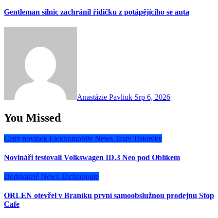
Gentleman silnic zachránil řidičku z potápějícího se auta
Anastázie Pavliuk
Srp 6, 2026
You Missed
Ceny novinek
Elektromobily
News
Testy
Tiskovky
Novináři testovali Volkswagen ID.3 Neo pod Oblíkem
Dodavatelé
News
Technologie
ORLEN otevřel v Braníku první samoobslužnou prodejnu Stop
Cafe