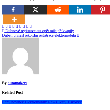
Navigace
Dubnové registrace aut opět mile překvapily
Duben přinesl rekordní registrace elektromobilů
pro
příspěvek
By
automakers
Related Post
Ceny novinek
Elektromobily
News
Testy
Tiskovky