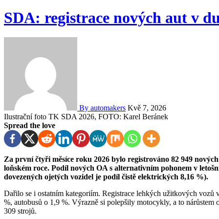
SDA: registrace nových aut v d
By automakers
Kvě 7, 2026
Ilustrační foto TK SDA 2026, FOTO: Karel Beránek
Spread the love
Za první čtyři měsíce roku 2026 bylo registrováno 82 949 nových osobních aut, což je o 2,5 % více než za stejné období v
loňském roce. Podíl nových OA s alternativním pohonem v letošním
dovezených ojetých vozidel je podíl čistě elektrických 8,16 %).
Dařilo se i ostatním kategoriím. Registrace lehkých užitkových vozů
%, autobusů o 1,9 %. Výrazně si polepšily motocykly, a to nárůstem 
309 strojů.