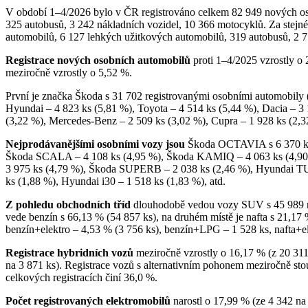
V období 1–4/2026 bylo v ČR registrováno celkem 82 949 nových os
325 autobusů, 3 242 nákladních vozidel, 10 366 motocyklů. Za stejn
automobilů, 6 127 lehkých užitkových automobilů, 319 autobusů, 2 7
Registrace nových osobních automobilů
proti 1–4/2025 vzrostly o 
meziročně vzrostly o 5,52 %.
První je značka Škoda s 31 702 registrovanými osobními automobily 
Hyundai – 4 823 ks (5,81 %), Toyota – 4 514 ks (5,44 %), Dacia – 3 
(3,22 %), Mercedes-Benz – 2 509 ks (3,02 %), Cupra – 1 928 ks (2,
Nejprodávanějšími osobními vozy jsou
Škoda OCTAVIA s 6 370 ks
Škoda SCALA – 4 108 ks (4,95 %), Škoda KAMIQ – 4 063 ks (4,9
3 975 ks (4,79 %), Škoda SUPERB – 2 038 ks (2,46 %), Hyundai
ks (1,88 %), Hyundai i30 – 1 518 ks (1,83 %), atd.
Z pohledu obchodních tříd
dlouhodobě vedou vozy SUV s 45 989 regi
vede benzín s 66,13 % (54 857 ks), na druhém místě je nafta s 21,17 %
benzín+elektro – 4,53 % (3 756 ks), benzín+LPG – 1 528 ks, nafta+el
Registrace hybridních vozů
meziročně vzrostly o 16,17 % (z 20 311
na 3 871 ks). Registrace vozů s alternativním pohonem meziročně sto
celkových registracích činí 36,0 %.
Počet registrovaných elektromobilů
narostl o 17,99 % (ze 4 342 na