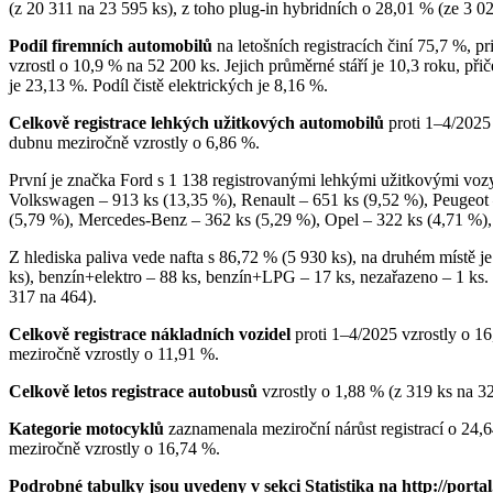
(z 20 311 na 23 595 ks), z toho plug-in hybridních o 28,01 % (ze 3 02
Podíl firemních automobilů
na letošních registracích činí 75,7 %, 
vzrostl o 10,9 % na 52 200 ks. Jejich průměrné stáří je 10,3 roku, přiče
je 23,13 %. Podíl čistě elektrických je 8,16 %.
Celkově registrace lehkých užitkových automobilů
proti 1–4/2025 
dubnu meziročně vzrostly o 6,86 %.
První je značka Ford s 1 138 registrovanými lehkými užitkovými vozy
Volkswagen – 913 ks (13,35 %), Renault – 651 ks (9,52 %), Peugeot –
(5,79 %), Mercedes-Benz – 362 ks (5,29 %), Opel – 322 ks (4,71 %), 
Z hlediska paliva vede nafta s 86,72 % (5 930 ks), na druhém místě je
ks), benzín+elektro – 88 ks, benzín+LPG – 17 ks, nezařazeno – 1 ks. 
317 na 464).
Celkově registrace nákladních vozidel
proti 1–4/2025 vzrostly o 16
meziročně vzrostly o 11,91 %.
Celkově letos registrace autobusů
vzrostly o 1,88 % (z 319 ks na 32
Kategorie motocyklů
zaznamenala meziroční nárůst registrací o 24,6
meziročně vzrostly o 16,74 %.
Podrobné tabulky jsou uvedeny v sekci Statistika na http://portal.