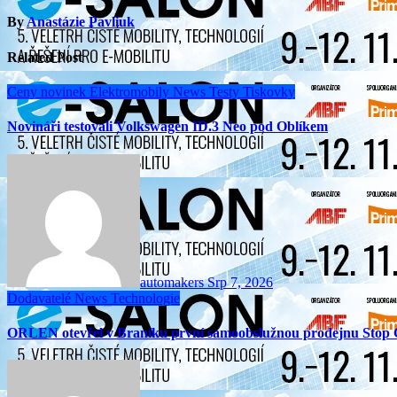
By
Anastázie Pavliuk
Related Post
Ceny novinek
Elektromobily
News
Testy
Tiskovky
Novináři testovali Volkswagen ID.3 Neo pod Oblíkem
automakers
Srp 7, 2026
Dodavatelé
News
Technologie
ORLEN otevřel v Braníku první samoobslužnou prodejnu Stop 