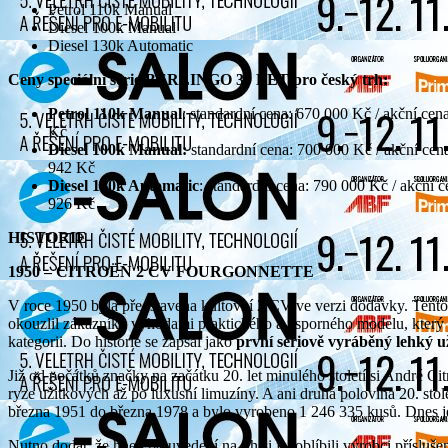
Petrol 110k Manual
Diesel 100k Manual
Diesel 130k Automatic
Ceny speciální série BERLINGO 30 LET pro český trh:
Petrol 110k
Manual
: standardní cena: 670 000 Kč / akční cen
Kč
Diesel 100k
Manual
:
standardní cena: 700 000 Kč / akční cen
942 Kč
Diesel 130k
Automatic
: standardní cena: 790 000 Kč / akční 
926 Kč
HISTORIE
1950 – CITROËN 2 CV FOURGONNETTE
V roce 1950 byla představena kultovní 2 CV ve verzi dodávky. Tent
okouzlil zákazníky výhodami praktického a úsporného modelu, který se
kategorii. Do historie se zapsal jako
první sériově vyráběný lehký u
Již od počátků značky na začátku 20. let minulého století si André 
ryze užitkových až po luxusní limuzíny. A ani druhá polovina 20. sto
března 1951 do března 1978 a bylo vyrobeno 1 246 335 kusů. Dnes je 
Nutno dodat, že hned po uvedení na trh si jej oblíbili výrobci přísluše