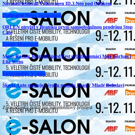
Novináři testovali Volkswagen ID.3 Neo pod Oblíkem
Dodavatelé
News
Technologie
ORLEN otevřel v Braníku první samoobslužnou prodejnu Stop
Cafe
Eventy
Motorsport
Most: Racing Journal Speed Fest ovládli domácí Max Karhan i
Elia Weiss
Elektromobily
Výroba
Škoda Auto startuje výrobu modelu Peaq v Mladé Boleslavi
Zpravodajský portál pro automobilový průmysl