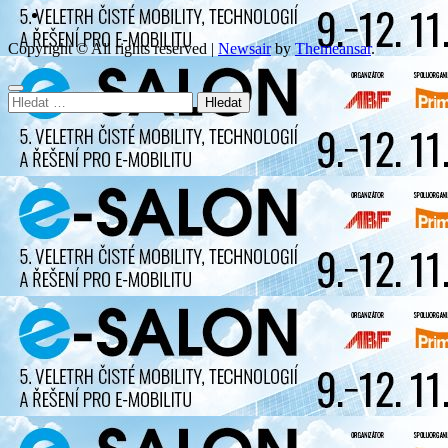
Copyright © All rights reserved
|
Newsair
by
Themeansar
.
Vyhledávání