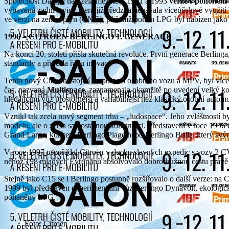
Společnost Dangel nabízela mezi lety 1991 a 1993
verze s pohonem 
vybavená zadní lavicí, která již předznamenávala víceúčelové využit
ve verzi na zemní plyn (CNG), přičemž pohon LPG byl nabízen jako 
1996 – CITROËN BERLINGO 1. GENERACE
Na konci 20. století přišla skutečná revoluce. První generace Berlin
standardy a přinesla řadu inovací.
Tento nový Citroën, stojící na pomezí osobního vozu a MPV, byl víc
čas, nazvaná
Multispace
, zaznamenala okamžitě po uvedení velký ko
hledajícími vůz prostornější a variabilnější než klasický osobní auto
Vznikl tak zcela nový segment trhu – „ludospace“. Jeho zvláštností 
modelu, ale o zcela samostatnou konstrukci. Představení v roce 1996 d
Grand Large, koncept Berlingo Plage nebo Berlingo Bulle, který sv
V roce 1997 uspořádal Citroën v duchu slavných expedic s vozy 2 C
něhož 198 mladých Evropanů absolvovalo dobrodružnou cestu právě 
Stejně jako C15 se i Berlingo postupně rozšiřovalo o další verze: n
1999 byl představen experimentální vůz Berlingo Dynavolt, ekologic
poháněný LPG.
Foto: Citroën