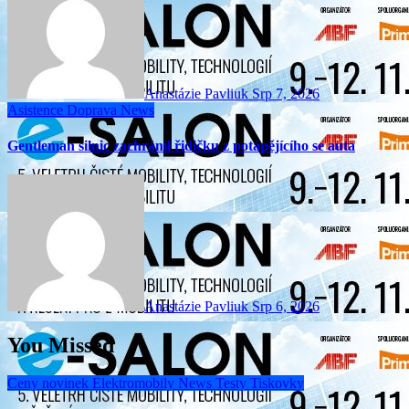
Anastázie Pavliuk
Srp 7, 2026
Asistence
Doprava
News
Gentleman silnic zachránil řidičku z potápějícího se auta
Anastázie Pavliuk
Srp 6, 2026
You Missed
Ceny novinek
Elektromobily
News
Testy
Tiskovky