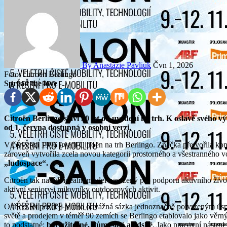
By Anastázie Pavliuk
Čvn 1, 2026
Foto: Citroën Berlingo
Spread the love
Citroën
Berlingo
slaví 30 let
od uvedení na trh.
K oslavě svého vý
od 1. června dostupná v osobní verzi.
V červenci 1996 uvedl Citroën na trh Berlingo. Značka přetvořila ko
zároveň vytvořila zcela novou kategorii prostorného a všestranného
„
ludospace
“
.
Citroën tak nabídl ideální model navržený pro podporu aktivního život
aktivní seniory i milovníky outdoorových aktivit.
O třicet let později je tato odvážná sázka jednoznačně potvrzeným ú
světě a prodejem v téměř 90 zemích se Berlingo etablovalo jako věrný 
to podstatné:
být užitečné, důmyslné a lidské
. Jako pracovní nástroj 