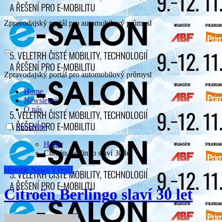
Zpravodajský portál pro automobilový průmysl
Zpravodajský portál pro automobilový průmysl
Home
Newsletter
O nás
Subscribe
Home
Citroën Berlingo slaví 30 let
Historie
News
Výročí
Citroën Berlingo slaví 30 let