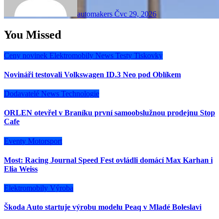
automakers
Čvc 29, 2026
You Missed
Ceny novinek
Elektromobily
News
Testy
Tiskovky
Novináři testovali Volkswagen ID.3 Neo pod Oblíkem
Dodavatelé
News
Technologie
ORLEN otevřel v Braníku první samoobslužnou prodejnu Stop
Cafe
Eventy
Motorsport
Most: Racing Journal Speed Fest ovládli domácí Max Karhan i
Elia Weiss
Elektromobily
Výroba
Škoda Auto startuje výrobu modelu Peaq v Mladé Boleslavi