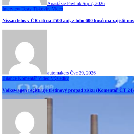
Anastázie Pavliuk
Srp 7, 2026
Interview
Testy
Tiskovky
Video
Nissan letos v ČR cílí na 2500 aut, z toho 600 kusů má zajistit no
automakers
Čvc 29, 2026
Bilance
Komentář
Video
Výsledky
Volkswagen registruje třetinový propad zisku (Komentář ČT 24)