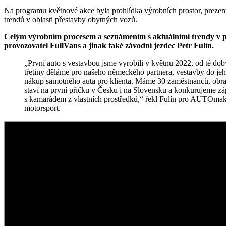
Na programu květnové akce byla prohlídka výrobních prostor, prezen
trendů v oblasti přestavby obytných vozů.
Celým výrobním procesem a seznámením s aktuálními trendy v p
provozovatel FullVans a jinak také závodní jezdec Petr Fulín.
„První auto s vestavbou jsme vyrobili v květnu 2022, od té doby produkujeme zhruba 300 aut ročně. Zhruba dvě
třetiny děláme pro našeho německého partnera, vestavby do jeho
nákup samotného auta pro klienta. Máme 30 zaměstnanců, obrat
staví na první příčku v Česku i na Slovensku a konkurujeme
s kamarádem z vlastních prostředků,“ řekl Fulín pro AUTOmak
motorsport.