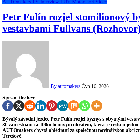
AUTOmakers TV
Interview
LUV
Motorsport
Video
Petr Fulín rozjel stomilionový 
vestavbami Fullvans (Rozhovor
By automakers
Čvn 16, 2026
Spread the love
Bývalý závodní jezdec Petr Fulín rozjel byznys s obytnými vestavbami do LUV vozů. Za čtyři roky vybudoval firmu se
30 zaměstnanci a 100milionovým obratem, která je českou jedni
AUTOmakers chystá ohlédnutí za společnou novinářskou akci z
Terešově.