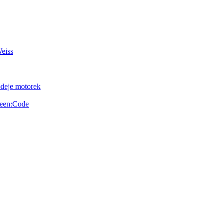
Weiss
odeje motorek
reen:Code