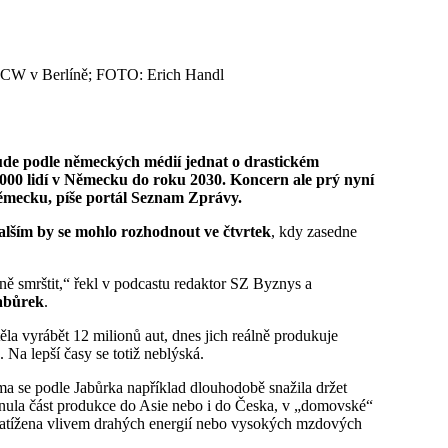
 BCW v Berlíně; FOTO: Erich Handl
 000 lidí v Německu do roku 2030. Koncern ale prý nyní
Německu, píše portál Seznam Zprávy.
lším by se mohlo rozhodnout ve čtvrtek
, kdy zasedne
abůrek
.
 Na lepší časy se totiž neblýská.
a se podle Jabůrka například dlouhodobě snažila držet
nula část produkce do Asie nebo i do Česka, v „domovské“
e zatížena vlivem drahých energií nebo vysokých mzdových