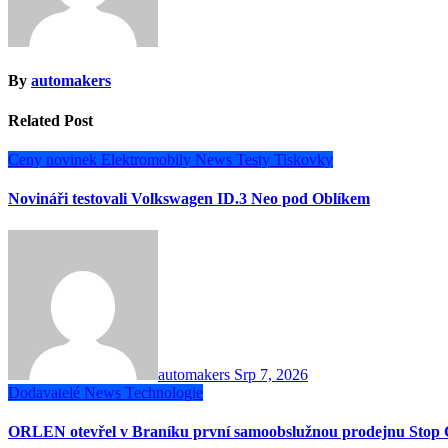
By
automakers
Related Post
Ceny novinek
Elektromobily
News
Testy
Tiskovky
Novináři testovali Volkswagen ID.3 Neo pod Oblíkem
automakers
Srp 7, 2026
Dodavatelé
News
Technologie
ORLEN otevřel v Braníku první samoobslužnou prodejnu Stop 