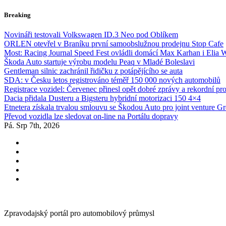
Skip
Breaking
to
content
Novináři testovali Volkswagen ID.3 Neo pod Oblíkem
ORLEN otevřel v Braníku první samoobslužnou prodejnu Stop Cafe
Most: Racing Journal Speed Fest ovládli domácí Max Karhan i Elia 
Škoda Auto startuje výrobu modelu Peaq v Mladé Boleslavi
Gentleman silnic zachránil řidičku z potápějícího se auta
SDA: v Česku letos registrováno téměř 150 000 nových automobilů
Registrace vozidel: Červenec přinesl opět dobré zprávy a rekordní pr
Dacia přidala Dusteru a Bigsteru hybridní motorizaci 150 4×4
Etnetera získala trvalou smlouvu se Škodou Auto pro joint venture G
Převod vozidla lze sledovat on-line na Portálu dopravy
Pá. Srp 7th, 2026
Zpravodajský portál pro automobilový průmysl