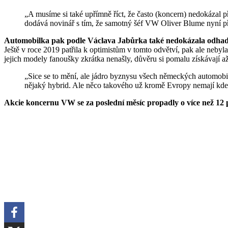
„A musíme si také upřímně říct, že často (koncern) nedokázal přijít s modely, které by zákazníky dokázaly oslovit,“
dodává novinář s tím, že samotný šéf VW Oliver Blume nyní př
Automobilka pak podle Václava Jabůrka také nedokázala odhadno
Ještě v roce 2019 patřila k optimistům v tomto odvětví, pak ale nebyla
jejich modely fanoušky zkrátka nenašly, důvěru si pomalu získávají až
„Sice se to mění, ale jádro byznysu všech německých automobilek je pořád klasické auto, spalovací motor, případně
nějaký hybrid. Ale něco takového už kromě Evropy nemají kde u
Akcie koncernu VW se za poslední měsíc propadly o více než 12 