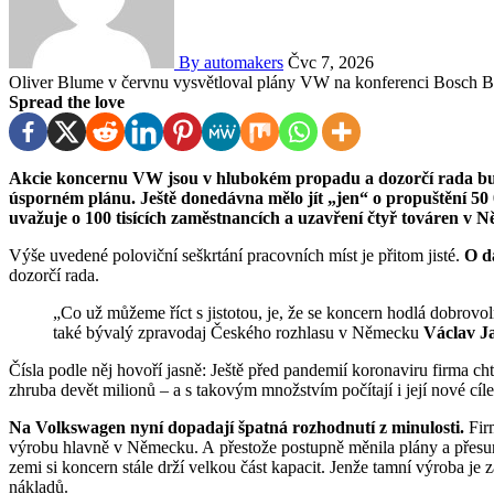
By automakers
Čvc 7, 2026
Oliver Blume v červnu vysvětloval plány VW na konferenci Bosch
Spread the love
Akcie koncernu VW jsou v hlubokém propadu a dozorčí rada bude podle německých médií jednat o drastickém
úsporném plánu. Ještě donedávna mělo jít „jen“ o propuštění 50
uvažuje o 100 tisících zaměstnancích a uzavření čtyř továren v 
Výše uvedené poloviční seškrtání pracovních míst je přitom jisté.
O da
dozorčí rada.
„Co už můžeme říct s jistotou, je, že se koncern hodlá dobrovolně smrštit,“ řekl v podcastu redaktor SZ Byznys a
také bývalý zpravodaj Českého rozhlasu v Německu
Václav J
Čísla podle něj hovoří jasně: Ještě před pandemií koronaviru firma chtěla vyrábět 12 milionů aut, dnes jich reálně produkuje
zhruba devět milionů – a s takovým množstvím počítají i její nové cíle.
Na Volkswagen nyní dopadají špatná rozhodnutí z minulosti.
Firm
výrobu hlavně v Německu. A přestože postupně měnila plány a přesu
zemi si koncern stále drží velkou část kapacit. Jenže tamní výroba j
nákladů.