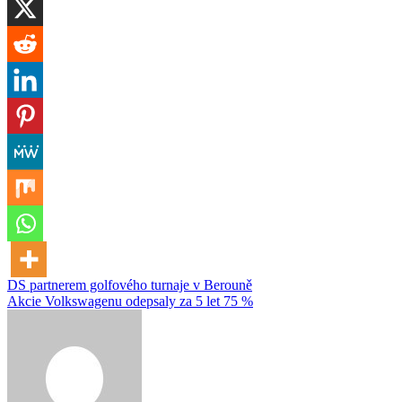
Navigace
DS partnerem golfového turnaje v Berouně
Akcie Volkswagenu odepsaly za 5 let 75 %
pro
příspěvek