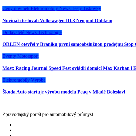
Ceny novinek
Elektromobily
News
Testy
Tiskovky
Novináři testovali Volkswagen ID.3 Neo pod Oblíkem
Dodavatelé
News
Technologie
ORLEN otevřel v Braníku první samoobslužnou prodejnu Stop 
Eventy
Motorsport
Most: Racing Journal Speed Fest ovládli domácí Max Karhan i E
Elektromobily
Výroba
Škoda Auto startuje výrobu modelu Peaq v Mladé Boleslavi
Zpravodajský portál pro automobilový průmysl