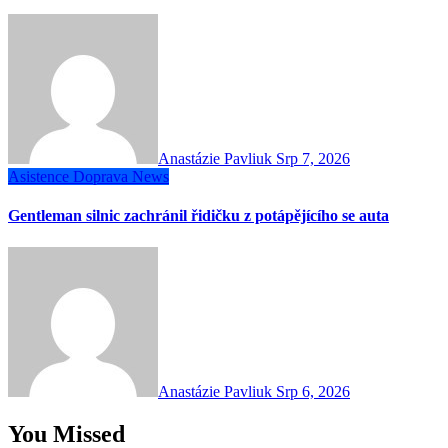
Anastázie Pavliuk
Srp 7, 2026
Asistence
Doprava
News
Gentleman silnic zachránil řidičku z potápějícího se auta
Anastázie Pavliuk
Srp 6, 2026
You Missed