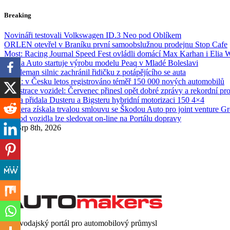
Skip
Breaking
to
content
Novináři testovali Volkswagen ID.3 Neo pod Oblíkem
ORLEN otevřel v Braníku první samoobslužnou prodejnu Stop Cafe
Most: Racing Journal Speed Fest ovládli domácí Max Karhan i Elia 
Škoda Auto startuje výrobu modelu Peaq v Mladé Boleslavi
Gentleman silnic zachránil řidičku z potápějícího se auta
SDA: v Česku letos registrováno téměř 150 000 nových automobilů
Registrace vozidel: Červenec přinesl opět dobré zprávy a rekordní pr
Dacia přidala Dusteru a Bigsteru hybridní motorizaci 150 4×4
Etnetera získala trvalou smlouvu se Škodou Auto pro joint venture G
Převod vozidla lze sledovat on-line na Portálu dopravy
So. Srp 8th, 2026
Zpravodajský portál pro automobilový průmysl