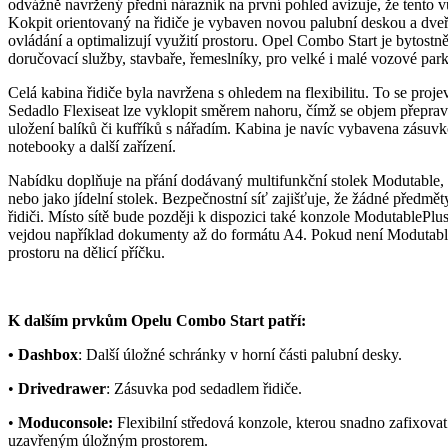
odvážně navržený přední nárazník na první pohled avizuje, že tento vůz
Kokpit orientovaný na řidiče je vybaven novou palubní deskou a dveřn
ovládání a optimalizují využití prostoru. Opel Combo Start je bytostně
doručovací služby, stavbaře, řemeslníky, pro velké i malé vozové park
Celá kabina řidiče byla navržena s ohledem na flexibilitu. To se pro
Sedadlo Flexiseat lze vyklopit směrem nahoru, čímž se objem přepravn
uložení balíků či kufříků s nářadím. Kabina je navíc vybavena zásuvko
notebooky a další zařízení.
Nabídku doplňuje na přání dodávaný multifunkční stolek Modutable, k
nebo jako jídelní stolek. Bezpečnostní síť zajišťuje, že žádné předm
řidiči. Místo sítě bude později k dispozici také konzole ModutablePl
vejdou například dokumenty až do formátu A4. Pokud není Modutable 
prostoru na dělicí příčku.
K dalším prvkům Opelu Combo Start patří:
• Dashbox
: Další úložné schránky v horní části palubní desky.
•
Drivedrawer
: Zásuvka pod sedadlem řidiče.
•
Moduconsole:
Flexibilní středová konzole, kterou snadno zafixova
uzavřeným úložným prostorem.