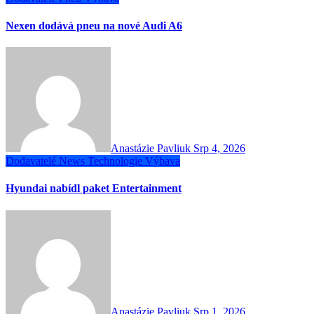
Nexen dodává pneu na nové Audi A6
Anastázie Pavliuk
Srp 4, 2026
Dodavatelé
News
Technologie
Výbava
Hyundai nabídl paket Entertainment
Anastázie Pavliuk
Srp 1, 2026