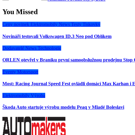
You Missed
Ceny novinek
Elektromobily
News
Testy
Tiskovky
Novináři testovali Volkswagen ID.3 Neo pod Oblíkem
Dodavatelé
News
Technologie
ORLEN otevřel v Braníku první samoobslužnou prodejnu Stop 
Eventy
Motorsport
Most: Racing Journal Speed Fest ovládli domácí Max Karhan i E
Elektromobily
Výroba
Škoda Auto startuje výrobu modelu Peaq v Mladé Boleslavi