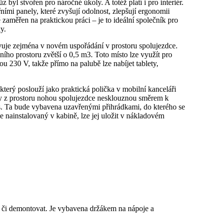
 byl stvořen pro náročné úkoly. A totéž platí i pro interiér.
ími panely, které zvyšují odolnost, zlepšují ergonomii
 zaměřen na praktickou práci – je to ideální společník pro
y.
jevuje zejména v novém uspořádání v prostoru spolujezdce.
ího prostoru zvětší o 0,5 m3. Toto místo lze využít pro
u 230 V, takže přímo na palubě lze nabíjet tablety,
terý poslouží jako praktická polička v mobilní kanceláři
ěty z prostoru nohou spolujezdce nesklouznou směrem k
us. Ta bude vybavena uzavřenými přihrádkami, do kterého se
nainstalovaný v kabině, lze jej uložit v nákladovém
t či demontovat. Je vybavena držákem na nápoje a