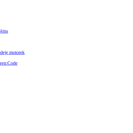
Weiss
odeje motorek
reen:Code