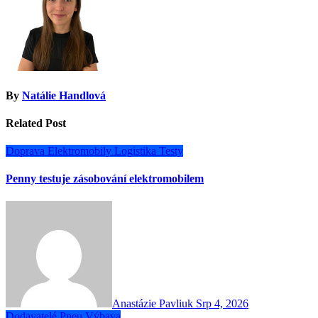
By
Natálie Handlová
Related Post
Doprava
Elektromobily
Logistika
Testy
Penny testuje zásobování elektromobilem
Anastázie Pavliuk
Srp 4, 2026
Dodavatelé
Pneu
Výbava