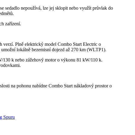
 se sedadlo nepoužívá, lze jej sklopit nebo využít průvlak do
edmětů.
ch zařízení.
verzí. Plně elektrický model Combo Start Electric o
rá umožní lokálně bezemisní dojezd až 270 km (WLTP1).
kW/130 k nebo zážehový motor o výkonu 81 kW/110 k.
vodovkami.
slosti na pohonu nabídne Combo Start nákladový prostor o
ng Spuru