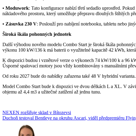
• Moduwork
: Tato konfigurace nabízí třetí sedadlo uprostřed. Pokud
nákladového prostoru, který umožňuje přepravu dlouhých štíhlých př
• Zásuvka 230 V
: Poslouží pro nabíjení notebooku, tabletu nebo jiný
Široká škála pohonných jednotek
Další výhodou nového modelu Combo Start je široká škála pohonných 
výkonu 100 kW/136 k má baterii o využitelné kapacitě 42 kWh, kte
K dispozici budou i vznětové verze o výkonech 74 kW/100 k a 96 
Úsporné spalovací motory jsou vždy kombinovány s manuálními pře
Od roku 2027 bude do nabídky zařazena také 48 V hybridní varianta.
Model Combo Start bude k dispozici ve dvou délkách L a XL. V závi
objemu až 4,4 m3 a užitečné zatížení až jednu tunu.
Navigace
NEXEN rozšiřuje sklad v Bítozevsi
Duchoň testoval Bentleye na okruhu Ascari, viděl předpremiéru Flyi
pro
příspěvek