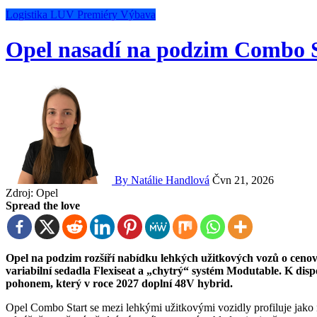
Logistika
LUV
Premiéry
Výbava
Opel nasadí na podzim Combo 
By Natálie Handlová
Čvn 21, 2026
Zdroj: Opel
Spread the love
Opel na podzim rozšíří nabídku lehkých užitkových vozů o cenově nejdostupnější verzi Combo Start. Model nabídne
variabilní sedadla Flexiseat a „chytrý“ systém Modutable. K dis
pohonem, který v roce 2027 doplní 48V hybrid.
Opel Combo Start se mezi lehkými užitkovými vozidly profiluje jako 