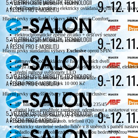
přední a zadní parkovací senzory
vnější zpětná zrcátka – elektricky ovládaná a vyhřívaná – lako
Hlavní prvky standardní výbavy
SPIN
oproti Comfort:
dvouzónová automatická klimatizace
elektrochromatické zpětné zrcátko + dešťový senzor
vyhřívaná přední sedadla a volant
Hlavní prvky standardní výbavy
Exclusive
oproti SPIN:
zatmavená boční skla druhé řady a zadních dveří
vnější zpětná zrcátka – vyhřívaná, elektricky ovládaná, elektri
přední mlhové světlomety LED
čalounění v kombinaci látka a umělá kůže
paket Winter za příplatek 10 000 Kč
Hlavní prvky nejvyšší výbavy
TOP
oproti Exclusive:
18″ hliníkové disky kol s pneumatikami 235/45
digital key – umožňuje zamknout, odemknout a nastartovat voz
bezklíčový vstup Smart Key a startovací tlačítko
bezdrátová dobíječka mob. telefonů (Qi)
elektricky stavitelné sedadlo řidiče v 8 směrech s pamětí nastav
sedadlo řidiče a spolujezdce se stavitelnou bederní opěrou
vyhřívaná zadní sedadla