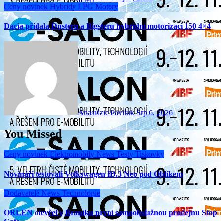
Ceny novinek
Hybridy
LPG
Motory
Dacia přidala Dusteru a Bigsteru hybridní motorizaci 150 4×4
Anastázie Pavliuk
Srp 6, 2026
You Missed
Ceny novinek
Elektromobily
News
Testy
Tiskovky
Novináři testovali Volkswagen ID.3 Neo pod Oblíkem
Dodavatelé
News
Technologie
ORLEN otevřel v Braníku první samoobslužnou prodejnu Stop