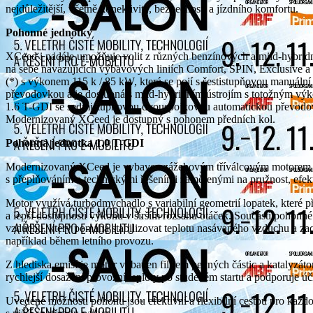
nejdůležitější, včetně konektivity, bezpečnosti a jízdního komfortu.
Pohonné jednotky
XCeed i nadále umožňuje volit z různých benzínových a mild-hybrid
na sebe navazujících výbavových liniích Comfort, SPIN, Exclusive 
(*) s výkonem 115 k / 85 kW, která se pojí s šestistupňovou manuá
převodovkou a je dostupná s mild-hybridním ústrojím s totožným vý
1.6 T-GDI se sedmistupňovou dvouspojkovou automatickou převodo
Modernizovaný XCeed je dostupný s pohonem předních kol.
Pohonná jednotka 1.0 T-GDI
Modernizovaný XCeed je vybaven zážehovým tříválcovým motorem 1
s přeplňováním a technickými řešeními zaměřenými na pružnost, efekt
Motor využívá turbodmychadlo s variabilní geometrií lopatek, které p
a lepší dostupnosti výkonu v širším rozsahu otáček. Součástí pohonn
vzduchu, který pomáhá stabilizovat teplotu nasávaného vzduchu a zach
například během letního provozu.
Z hlediska emisí je motor vybaven filtrem pevných částic a katalyzá
rychlejší dosažení provozní teploty po studeném startu a podporuje úči
Uvedené možnosti pohonu jsou efektivní a flexibilní cestou pro každo