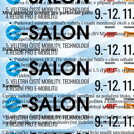
zleva či zprava a upozorňuje na ně řidiče; v případě potřeby au
Mezi asistenční systémy pro parkování patří:
Parkovací asistent: snímače vpředu i vzadu monitorují okolí a d
ovládaného parkování.
Systém zobrazování situace za vozidlem (RVM): zobrazuje pros
bezpečné parkování i jízdu.
Další bezpečnostní systémy:
Palubní kamera (ICC-D): sleduje chování řidiče s cílem odhali
tak bezpečnější reakce za volantem.
Systém autonomního nouzového brzdění 1.5 (FCA 1.5): systém z
i cyklisty.
Komfort
Úpravy zadního odpružení a vylepšení zaměřená na potlačení hluku, v
pro cestující na zadních sedadlech, a přinášejí požitek z kultivovaně
zlepšují využitelnost na dlouhých trasách a podtrhují kvality modelu
Vyladěn byl i volič jízdních režimů (Drive Mode Select). Jízdní režim
jasnější rozdíly mezi jejich jednotlivými jízdními charakteristikami.
Cílem značky Kia pro modernizovaný XCeed bylo použít smysluplná v