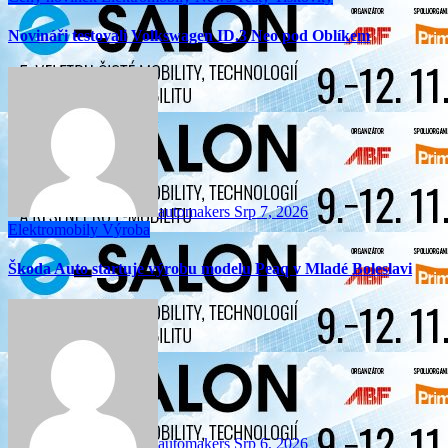
Novináři testovali Volkswagen ID.3 Neo pod Oblíkem
automakers
Srp 7, 2026
Elektromobily
Výroba
Škoda Auto startuje výrobu modelu Peaq v Mladé Boleslavi
automakers
Srp 6, 2026