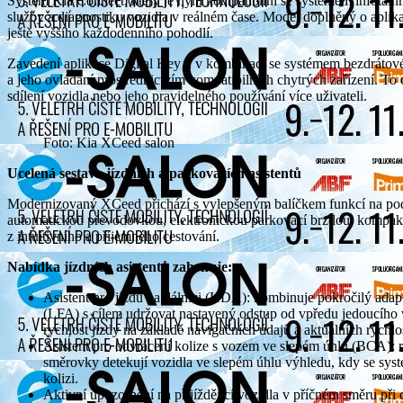
Systém Kia Connect, který je nyní kompatibilní se systémem infota
služby a diagnostiku vozidla v reálném čase. Model doplněný o aplika
ještě vyššího každodenního pohodlí.
Zavedení aplikace Digital Key 2 v kombinaci se systémem bezdrátové
a jeho ovládání prostřednictvím kompatibilních chytrých zařízení. To
sdílení vozidla nebo jeho pravidelného používání více uživateli.
Foto: Kia XCeed salon
Ucelená sestava jízdních a parkovacích asistentů
Modernizovaný XCeed přichází s vylepšeným balíčkem funkcí na podp
automatickou převodovkou, elektronickou parkovací brzdou, kompakt
z intuitivního a příjemného cestování.
Nabídka jízdních asistentů zahrnuje:
Asistent pro jízdu na dálnici (HDA): kombinuje pokročilý ada
(LFA) s cílem udržovat nastavený odstup od vpředu jedoucího v
rychlost jízdy na základě navigačních údajů a aktuálních rychl
Asistent pro odvrácení kolize s vozem ve slepém úhlu (BCA): 
směrovky detekují vozidla ve slepém úhlu výhledu, kdy se systé
kolizi.
Aktivní upozornění na přijíždějící vozidla v příčném směru př