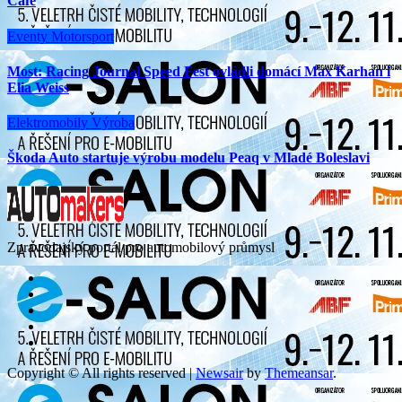
Cafe
Eventy
Motorsport
Most: Racing Journal Speed Fest ovládli domácí Max Karhan i
Elia Weiss
Elektromobily
Výroba
Škoda Auto startuje výrobu modelu Peaq v Mladé Boleslavi
Zpravodajský portál pro automobilový průmysl
Copyright © All rights reserved
|
Newsair
by
Themeansar
.