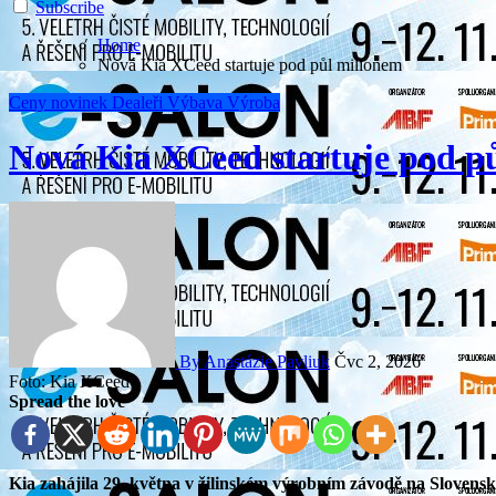
Subscribe
Home
Nová Kia XCeed startuje pod půl milionem
Ceny novinek
Dealeři
Výbava
Výroba
Nová Kia XCeed startuje pod p
By Anastázie Pavliuk
Čvc 2, 2026
Foto: Kia XCeed
Spread the love
Kia zahájila 29. května v žilinském výrobním závodě na Slovensku výrobu modernizovaného crossoveru XCeed. Nyní