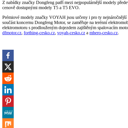
Z nabídky značky Dongfeng patří mezi nejpopulárnější modely pře
cenově dostupnými modely T5 a T5 EVO.
Prémiové modely značky VOYAH jsou určeny i pro ty nejnáročnější 
součást koncernu Dongfeng Motor, se zaměřuje na terénní elektromob
elektromotoru s prodlouženým dojezdem zajištěným spalovacím motor
dfmotor.cz
,
forthing-cesko.cz
,
voyah-cesko.cz
a
mhero-cesko.cz
.