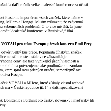
ořádala další ročník velké dealerské konference za účasti
ing, MHero a Hongqi. Musím zdůraznit, že vzájemná
ez sebemenších problémů. O to více mě těší, že jsme
oroční dealerské konferenci v Bratislavě,“ říká
ky VOYAH pro celou Evropu převzít koncern Emil Frey.
 neustále roste a stále více zákazníků je
odné ceny, ale také vynikající jízdní vlastnosti a
o od dubna potvrzujeme také prodlouženou zárukou
, které splní řadu přísných kritérií, samozřejmě nic
“ dodává Kocper.
í značek VOYAH a MHero, které získaly vlastní webové
h má v České republice již 14 a další specializované
aček Dongfeng a Forthing pro český, slovenský i maďarský trh
eny.