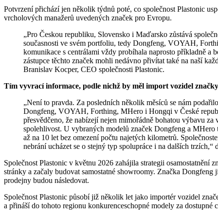
Potvrzení přichází jen několik týdnů poté, co společnost Plastonic usp
vrcholových manažerů uvedených značek pro Evropu.
„Pro Českou republiku, Slovensko i Maďarsko zůstává společnost Plastonic importérem všech značek, které máme v
současnosti ve svém portfoliu, tedy Dongfeng, VOYAH, Forth
komunikace s centrálami vždy probíhala naprosto příkladně a b
zástupce těchto značek mohli nedávno přivítat také na naší každ
Branislav Kocper, CEO společnosti Plastonic.
Tím vyvrací informace, podle nichž by měl import vozidel znač
„Není to pravda. Za posledních několik měsíců se nám podařilo odvést velký kus práce. Popularita čínských značek
Dongfeng, VOYAH, Forthing, MHero i Hongqi v České republice
přesvědčeno, že nabízejí nejen mimořádně bohatou výbavu za výh
spolehlivost. U vybraných modelů značek Dongfeng a MHero t
až na 10 let bez omezení počtu najetých kilometrů. Společnostem
nebrání ucházet se o stejný typ spolupráce i na dalších trzích,
Společnost Plastonic v květnu 2026 zahájila strategii osamostatněn
stránky a začaly budovat samostatné showroomy. Značka Dongfeng jic
prodejny budou následovat.
Společnost Plastonic působí již několik let jako importér vozidel zn
a přináší do tohoto regionu konkurenceschopné modely za dostupné c