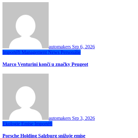
automakers
Srp 6, 2026
Importéři
Management
News
Personálie
Marco Venturini končí u značky Peugeot
automakers
Srp 3, 2026
Ekologie
Emise
Importéři
Porsche Holding Salzburg snižuje emise