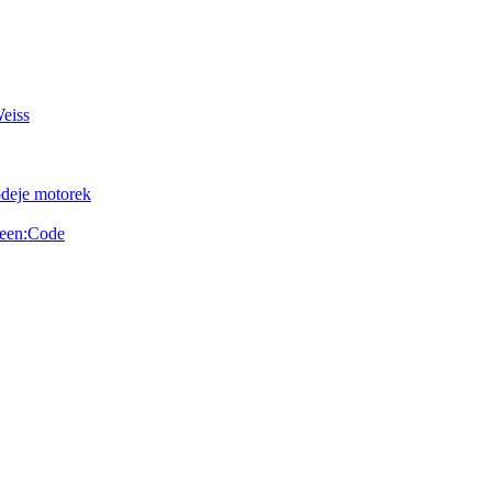
Weiss
odeje motorek
reen:Code