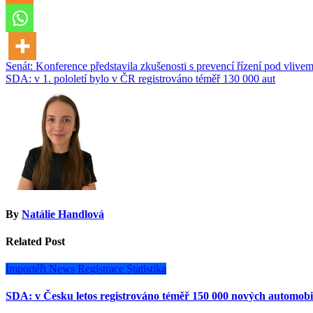
Navigace
Senát: Konference představila zkušenosti s prevencí řízení pod vlive
SDA: v 1. pololetí bylo v ČR registrováno téměř 130 000 aut
pro
příspěvek
By
Natálie Handlová
Related Post
Importéři
News
Registrace
Statistika
SDA: v Česku letos registrováno téměř 150 000 nových automobi