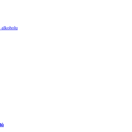
m alkoholu
lů