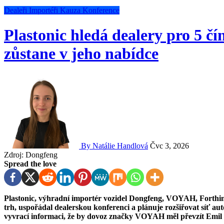
Dealeři
Importéři
Kauza
Konference
Plastonic hledá dealery pro 5 
zůstane v jeho nabídce
By Natálie Handlová
Čvc 3, 2026
Zdroj: Dongfeng
Spread the love
Plastonic, výhradní importér vozidel Dongfeng, VOYAH, Forthing, MHero a Hongqi pro český, slovenský i maďarský
trh, uspořádal dealerskou konferenci a plánuje rozšiřovat síť au
vyvrací informaci, že by dovoz značky VOYAH měl převzít Emil 