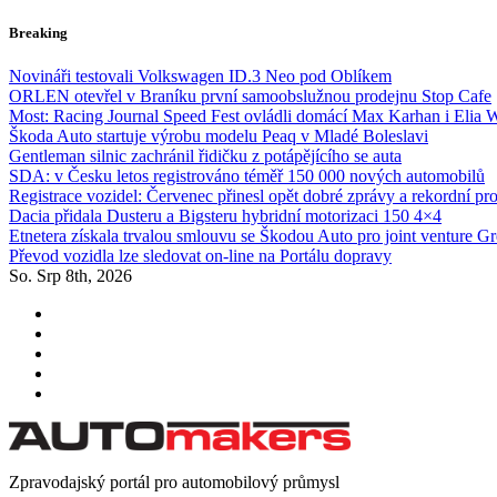
Skip
Breaking
to
content
Novináři testovali Volkswagen ID.3 Neo pod Oblíkem
ORLEN otevřel v Braníku první samoobslužnou prodejnu Stop Cafe
Most: Racing Journal Speed Fest ovládli domácí Max Karhan i Elia 
Škoda Auto startuje výrobu modelu Peaq v Mladé Boleslavi
Gentleman silnic zachránil řidičku z potápějícího se auta
SDA: v Česku letos registrováno téměř 150 000 nových automobilů
Registrace vozidel: Červenec přinesl opět dobré zprávy a rekordní pr
Dacia přidala Dusteru a Bigsteru hybridní motorizaci 150 4×4
Etnetera získala trvalou smlouvu se Škodou Auto pro joint venture G
Převod vozidla lze sledovat on-line na Portálu dopravy
So. Srp 8th, 2026
Zpravodajský portál pro automobilový průmysl