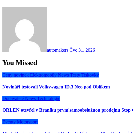
automakers
Čvc 31, 2026
You Missed
Ceny novinek
Elektromobily
News
Testy
Tiskovky
Novináři testovali Volkswagen ID.3 Neo pod Oblíkem
Dodavatelé
News
Technologie
ORLEN otevřel v Braníku první samoobslužnou prodejnu Stop 
Eventy
Motorsport