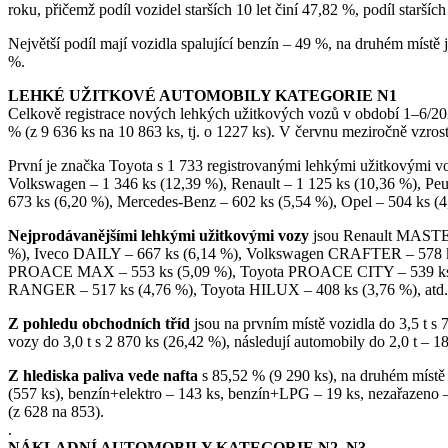
roku, přičemž podíl vozidel starších 10 let činí 47,82 %, podíl starších
Největší podíl mají vozidla spalující benzín – 49 %, na druhém místě je
%.
LEHKÉ UŽITKOVÉ AUTOMOBILY KATEGORIE N1
Celkově registrace nových lehkých užitkových vozů v období 1–6/20
% (z 9 636 ks na 10 863 ks, tj. o 1227 ks). V červnu meziročně vzros
První je značka Toyota s 1 733 registrovanými lehkými užitkovými vo
Volkswagen – 1 346 ks (12,39 %), Renault – 1 125 ks (10,36 %), Peug
673 ks (6,20 %), Mercedes-Benz – 602 ks (5,54 %), Opel – 504 ks (4,
Nejprodávanějšími lehkými užitkovými vozy
jsou Renault MASTER
%), Iveco DAILY – 667 ks (6,14 %), Volkswagen CRAFTER – 578 k
PROACE MAX – 553 ks (5,09 %), Toyota PROACE CITY – 539 ks (
RANGER – 517 ks (4,76 %), Toyota HILUX – 408 ks (3,76 %), atd.
Z pohledu obchodních tříd
jsou na prvním místě vozidla do 3,5 t s
vozy do 3,0 t s 2 870 ks (26,42 %), následují automobily do 2,0 t – 18
Z hlediska paliva vede nafta
s 85,52 % (9 290 ks), na druhém místě 
(557 ks), benzín+elektro – 143 ks, benzín+LPG – 19 ks, nezařazeno –
(z 628 na 853).
.
NÁKLADNÍ AUTOMOBILY KATEGORIE N2, N3