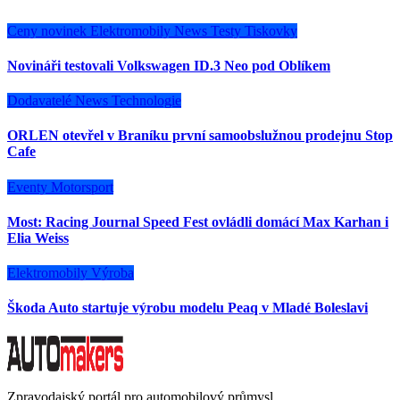
Ceny novinek
Elektromobily
News
Testy
Tiskovky
Novináři testovali Volkswagen ID.3 Neo pod Oblíkem
Dodavatelé
News
Technologie
ORLEN otevřel v Braníku první samoobslužnou prodejnu Stop
Cafe
Eventy
Motorsport
Most: Racing Journal Speed Fest ovládli domácí Max Karhan i
Elia Weiss
Elektromobily
Výroba
Škoda Auto startuje výrobu modelu Peaq v Mladé Boleslavi
Zpravodajský portál pro automobilový průmysl