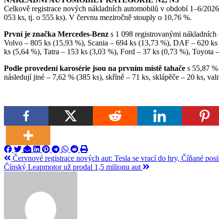
Celkově registrace nových nákladních automobilů v období 1–6/2026 
053 ks, tj. o 555 ks). V červnu meziročně stouply o 10,76 %.
První je značka Mercedes-Benz
s 1 098 registrovanými nákladních
Volvo – 805 ks (15,93 %), Scania – 694 ks (13,73 %), DAF – 620 ks 
ks (5,64 %), Tatra – 153 ks (3,03 %), Ford – 37 ks (0,73 %), Toyota –
Podle provedení karosérie jsou na prvním místě tahače
s 55,87 % 
následují jiné – 7,62 % (385 ks), skříně – 71 ks, sklápěče – 20 ks, val
Navigace
Červnové registrace nových aut: Tesla se vrací do hry, Číňané posil
Čínský Leapmotor už prodal 1,5 milionu aut
pro
příspěvek