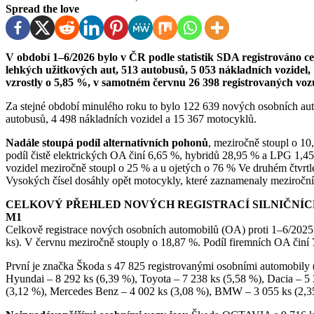
Spread the love
V období 1–6/2026 bylo v ČR podle statistik SDA registrováno celkem 129 810 nových osobních automobilů, 10 863
lehkých užitkových aut, 513 autobusů, 5 053 nákladních vozidel,
vzrostly o 5,85 %, v samotném červnu 26 398 registrovaných vo
Za stejné období minulého roku to bylo 122 639 nových osobních au
autobusů, 4 498 nákladních vozidel a 15 367 motocyklů.
Nadále stoupá podíl alternativních pohonů
, meziročně stoupl o 10
podíl čistě elektrických OA činí 6,65 %, hybridů 28,95 % a LPG 1,45 
vozidel meziročně stoupl o 25 % a u ojetých o 76 % Ve druhém čtvrtletí
Vysokých čísel dosáhly opět motocykly, které zaznamenaly meziroční
CELKOVÝ PŘEHLED NOVÝCH REGISTRACÍ SILNIČNÍC
M1
Celkově registrace nových osobních automobilů (OA) proti 1–6/2025 v
ks). V červnu meziročně stouply o 18,87 %. Podíl firemních OA čin
První je značka Škoda s 47 825 registrovanými osobními automobily 
Hyundai – 8 292 ks (6,39 %), Toyota – 7 238 ks (5,58 %), Dacia – 5 
(3,12 %), Mercedes Benz – 4 002 ks (3,08 %), BMW – 3 055 ks (2,35 