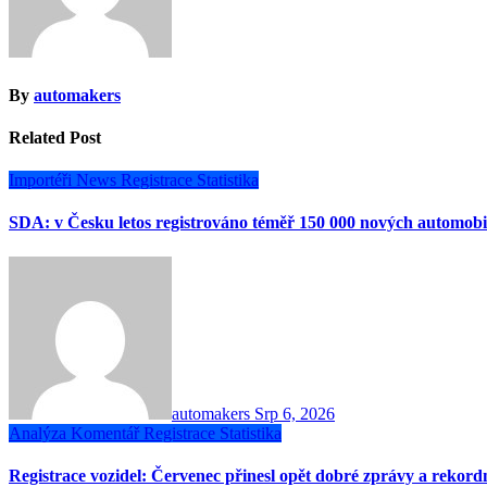
By
automakers
Related Post
Importéři
News
Registrace
Statistika
SDA: v Česku letos registrováno téměř 150 000 nových automobi
automakers
Srp 6, 2026
Analýza
Komentář
Registrace
Statistika
Registrace vozidel: Červenec přinesl opět dobré zprávy a rekor