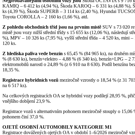
Nejprodávanějšími osobními vozy jsou
Škoda OCTAVIA s 9 716 ks
KAMIQ – 6 412 ks (4,94 %), Škoda KAROQ – 6 331 ks (4,88 %), 
ks (4,39 %), Škoda SUPERB – 3 114 ks (2,40 %), Hyundai TUCSON –
Toyota COROLLA – 2 160 ks (1,66 %), atd.
Z pohledu obchodních tříd jsou na prvním místě
SUV s 73 020 reg
místě jsou vozy nižší střední třídy s 15 655 ks (12,06 %), následují s
%), MPV – 10 326 ks (7,95 %), vyšší střední třída – 4 520 ks, mini –
120 ks.
Z hlediska paliva vede benzín
s 65,45 % (84 965 ks), na druhém míst
% (8 630 ks), benzín+elektro – 4,88 % (6 340 ks), benzín+LPG – 2 73
elektromobilů narostl o 24,89 % (z 6 910 na 8 630). Podíl benzínu bez
18,35 %.
Registrace hybridních vozů
meziročně vzrostly o 18,54 % (z 31 703
na 6 517 ks).
Na celkových registracích OA se hybridní vozy podílejí 28,95 %, při
vnějšího dobíjení 23,9 %.
Registrace vozů s alternativním pohonem meziročně stouply o 15,06 %
pohonem činí 37,0 %.
OJETÉ OSOBNÍ AUTOMOBILY KATEGORIE M1
Registrace dovážených ojetých OA v období 1–6/2026 meziročně vzrost