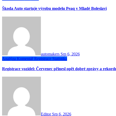
Škoda Auto startuje výrobu modelu Peaq v Mladé Boleslavi
automakers
Srp 6, 2026
Analýza
Komentář
Registrace
Statistika
Registrace vozidel: Červenec přinesl opět dobré zprávy a rekor
Editor
Srp 6, 2026