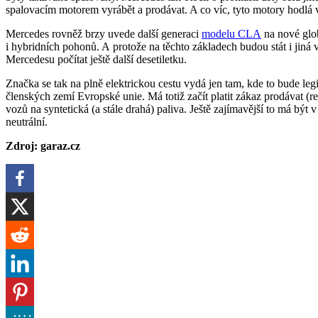
spalovacím motorem vyrábět a prodávat. A co víc, tyto motory hodlá 
Mercedes rovněž brzy uvede další generaci
modelu CLA
na nové glob
i hybridních pohonů. A protože na těchto základech budou stát i jiná
Mercedesu počítat ještě další desetiletku.
Značka se tak na plně elektrickou cestu vydá jen tam, kde to bude legislativně nutné, což se v roce 2035 může týkat všech
členských zemí Evropské unie. Má totiž začít platit zákaz prodávat (r
vozů na syntetická (a stále drahá) paliva. Ještě zajímavější to má bý
neutrální.
Zdroj: garaz.cz