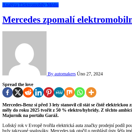
Analýza
Elektromobily
Média
Mercedes zpomalí elektromobiln
By automakers
Úno 27, 2024
Spread the love
Mercedes-Benz si před 3 lety stanovil cíl stát se čistě elektrickou značkou na hlavních trzích v roce 2030. Jeho prodeje
měly do roku 2025 tvořit z 50 % elektro/hybridy. Z těchto ambicí
Majurník na portálu Garáž.
Loňský rok v Evropě tvořila elektrická auta značky prodejní podíl pouze 11 %, se započtením hybridů pak celkem 19 %. Zbytek
byly takzvané spalováky. Mercedes tak otočil o prohlásil ústy šéfa jm