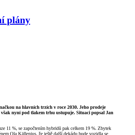
í plány
 však nyní pod tlakem trhu ustupuje. Situaci popsal Jan
énem Ola Källenius, že ještě další dekádu bude vozidla se