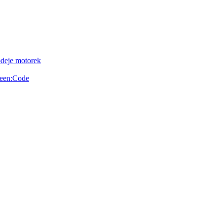
odeje motorek
reen:Code