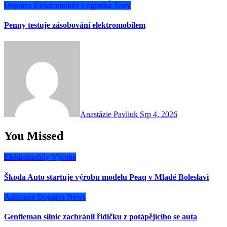
Doprava
Elektromobily
Logistika
Testy
Penny testuje zásobování elektromobilem
Anastázie Pavliuk
Srp 4, 2026
You Missed
Elektromobily
Výroba
Škoda Auto startuje výrobu modelu Peaq v Mladé Boleslavi
Asistence
Doprava
News
Gentleman silnic zachránil řidičku z potápějícího se auta