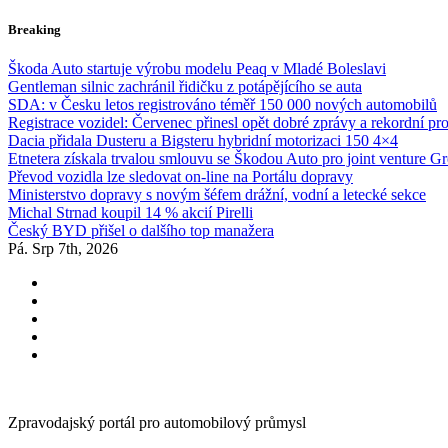
Skip
Breaking
to
content
Škoda Auto startuje výrobu modelu Peaq v Mladé Boleslavi
Gentleman silnic zachránil řidičku z potápějícího se auta
SDA: v Česku letos registrováno téměř 150 000 nových automobilů
Registrace vozidel: Červenec přinesl opět dobré zprávy a rekordní pr
Dacia přidala Dusteru a Bigsteru hybridní motorizaci 150 4×4
Etnetera získala trvalou smlouvu se Škodou Auto pro joint venture G
Převod vozidla lze sledovat on-line na Portálu dopravy
Ministerstvo dopravy s novým šéfem drážní, vodní a letecké sekce
Michal Strnad koupil 14 % akcií Pirelli
Český BYD přišel o dalšího top manažera
Pá. Srp 7th, 2026
Zpravodajský portál pro automobilový průmysl