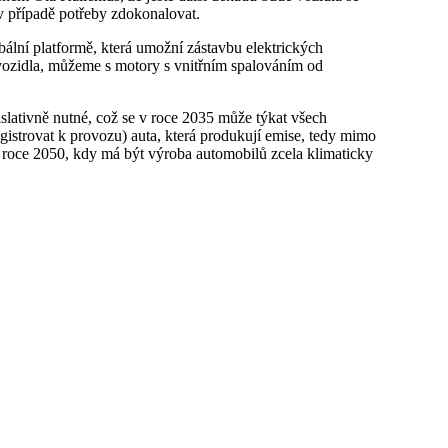
v případě potřeby zdokonalovat.
ální platformě, která umožní zástavbu elektrických
 vozidla, můžeme s motory s vnitřním spalováním od
egistrovat k provozu) auta, která produkují emise, tedy mimo
t v roce 2050, kdy má být výroba automobilů zcela klimaticky