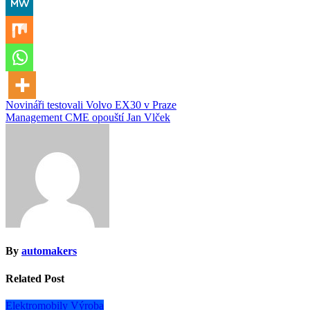
Navigace
Novináři testovali Volvo EX30 v Praze
Management CME opouští Jan Vlček
pro
příspěvek
By
automakers
Related Post
Elektromobily
Výroba