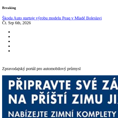
Skip
Breaking
to
content
Škoda Auto startuje výrobu modelu Peaq v Mladé Boleslavi
Čt. Srp 6th, 2026
Zpravodajský portál pro automobilový průmysl