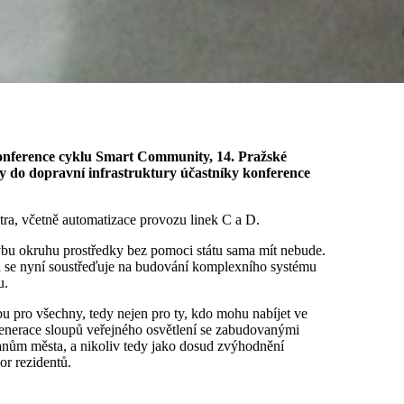
y do dopravní infrastruktury účastníky konference
ra, včetně automatizace provozu linek C a D.
bu okruhu prostředky bez pomoci státu sama mít nebude.
a se nyní soustřeďuje na budování komplexního systému
u.
bu pro všechny, tedy nejen pro ty, kdo mohu nabíjet ve
 generace sloupů veřejného osvětlení se zabudovanými
anům města, a nikoliv tedy jako dosud zvýhodnění
or rezidentů.