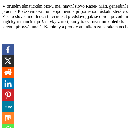
V druhém tématickém bloku měl hlavní slovo Radek Mátl, generální řed
prací na Pražském okruhu neopomenula připomenout úskalí, která v sob
Z jeho slov si mohli účastníci udělat představu, jak se oproti původ
logicky rostoucími požadavky z míst, kudy trasy povedou z hlediska 
terénu, přibývá tunelů. Kamiony a proudy aut nikdo za barákem nech