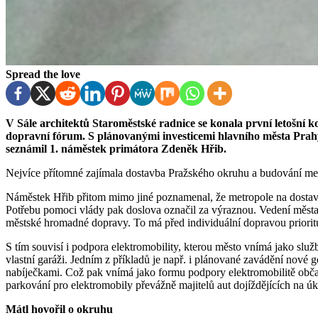
Spread the love
V Sále architektů Staroměstské radnice se konala první letošní konference cyklu Smart Community, 14. Pražské
dopravní fórum. S plánovanými investicemi hlavního města Prah
seznámil 1. náměstek primátora Zdeněk Hřib.
Nejvíce přítomné zajímala dostavba Pražského okruhu a budování met
Náměstek Hřib přitom mimo jiné poznamenal, že metropole na dostav
Potřebu pomoci vlády pak doslova označil za výraznou. Vedení měst
městské hromadné dopravy. To má před individuální dopravou priorit
S tím souvisí i podpora elektromobility, kterou město vnímá jako služ
vlastní garáži. Jedním z příkladů je např. i plánované zavádění nové
nabíječkami. Což pak vnímá jako formu podpory elektromobilitě obč
parkování pro elektromobily převážně majitelů aut dojíždějících na úk
Mátl hovořil o okruhu