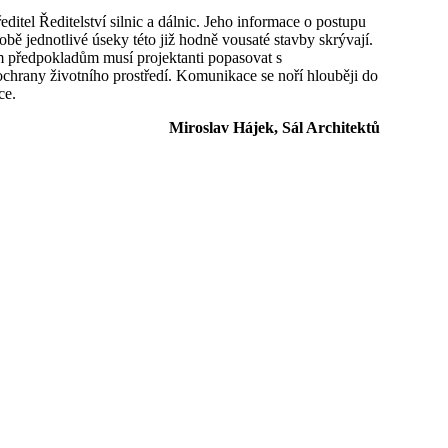
itel Ředitelství silnic a dálnic. Jeho informace o postupu
ě jednotlivé úseky této již hodně vousaté stavby skrývají.
ním předpokladům musí projektanti popasovat s
ochrany životního prostředí. Komunikace se noří hlouběji do
ce.
Miroslav Hájek, Sál Architektů