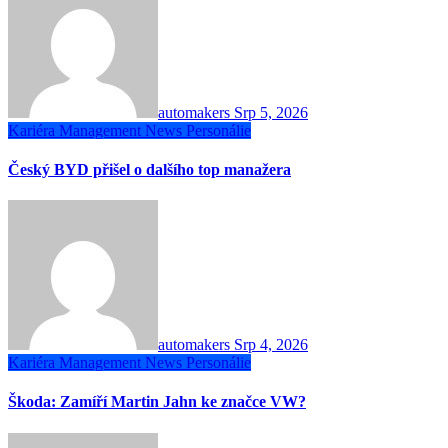
automakers
Srp 5, 2026
Kariéra
Management
News
Personálie
Český BYD přišel o dalšího top manažera
automakers
Srp 4, 2026
Kariéra
Management
News
Personálie
Škoda: Zamíří Martin Jahn ke značce VW?