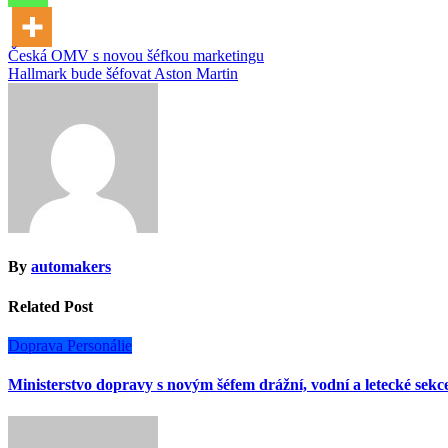
Navigace
Česká OMV s novou šéfkou marketingu
Hallmark bude šéfovat Aston Martin
pro
příspěvek
By
automakers
Related Post
Doprava
Personálie
Ministerstvo dopravy s novým šéfem drážní, vodní a letecké sekc