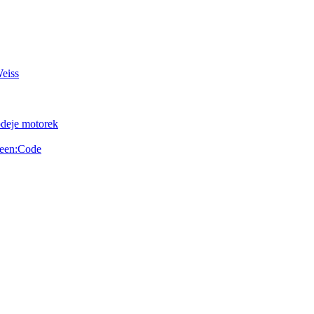
Weiss
odeje motorek
reen:Code