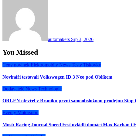
automakers
Srp 3, 2026
You Missed
Ceny novinek
Elektromobily
News
Testy
Tiskovky
Novináři testovali Volkswagen ID.3 Neo pod Oblíkem
Dodavatelé
News
Technologie
ORLEN otevřel v Braníku první samoobslužnou prodejnu Stop 
Eventy
Motorsport
Most: Racing Journal Speed Fest ovládli domácí Max Karhan i E