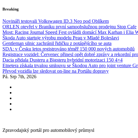
Skip
Breaking
to
content
Novináři testovali Volkswagen ID.3 Neo pod Oblíkem
ORLEN otevřel v Braníku první samoobslužnou prodejnu Stop Cafe
Most: Racing Journal Speed Fest ovládli domácí Max Karhan i Elia 
Škoda Auto startuje výrobu modelu Peaq v Mladé Boleslavi
Gentleman silnic zachránil řidičku z potápějícího se auta
SDA: v Česku letos registrováno téměř 150 000 nových automobilů
Registrace vozidel: Červenec přinesl opět dobré zprávy a rekordní pr
Dacia přidala Dusteru a Bigsteru hybridní motorizaci 150 4×4
Etnetera získala trvalou smlouvu se Škodou Auto pro joint venture G
Převod vozidla lze sledovat on-line na Portálu dopravy
Pá. Srp 7th, 2026
Zpravodajský portál pro automobilový průmysl