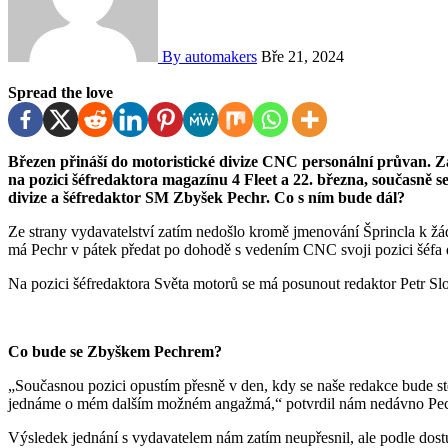
By automakers
Bře 21, 2024
Spread the love
Březen přináší do motoristické divize CNC personální průvan. Zástupce šéfredaktora Světa motorů David Šprincl odešel
na pozici šéfredaktora magazínu 4 Fleet a 22. března, současně s
divize a šéfredaktor SM Zbyšek Pechr. Co s ním bude dál?
Ze strany vydavatelství zatím nedošlo kromě jmenování Šprincla k ž
má Pechr v pátek předat po dohodě s vedením CNC svoji pozici šéfa 
Na pozici šéfredaktora Světa motorů se má posunout redaktor Petr Sl
Co bude se Zbyškem Pechrem?
„Současnou pozici opustím přesně v den, kdy se naše redakce bude 
jednáme o mém dalším možném angažmá,“ potvrdil nám nedávno Pec
Výsledek jednání s vydavatelem nám zatím neupřesnil, ale podle dos