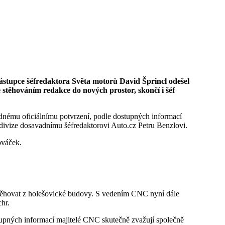
e stěhováním redakce do nových prostor, skončí i šéf
ádnému oficiálnímu potvrzení, podle dostupných informací
divize dosavadnímu šéfredaktorovi Auto.cz Petru Benzlovi.
ováček.
stěhovat z holešovické budovy. S vedením CNC nyní dále
hr.
tupných informací majitelé CNC skutečně zvažují společně