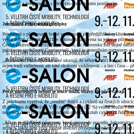
na pomoc a podporu dětí s tělesným či mentálním postižením.
Jen málo Čechů nezná předpisy
Povědomí o předepsané boční vzdálenosti při předjíždění cyklistů rych
velmi dobré. Od roku 2021 je zákonem nastavena na jeden a půl met
Čechů (aktivních řidičů). Pro srovnání, na Slovensku zná stejné naříz
průzkumu společnosti Continental1, která je generálním partnerem ak
„Zkušenosti z minulých let také ukazují, že někteří řidiči reagují na tu
nejen lepší viditelnost, ale také zkrácení vzdálenosti – a tím i času –
Gazdík.
Počet smrtelných nehod se lehce snížil, obavy ale přetrvávají
Z průzkumu vyplývá, že „soužití“ řidičů a cyklistů na českých silni
tři procenta dotázaných. Více než polovina (52 %) vnímá soužití s men
necelých deset procent respondentů označilo vztah cyklistů a řidičů na
„Zákon je důležitým nástrojem, který stanovuje pravidla. Infrastruktur
zemích, takže není vždy možné dodržet předepsaný odstup například při
1,5 metru. Jde především o empatii, zodpovědnost a respekt nejen k s