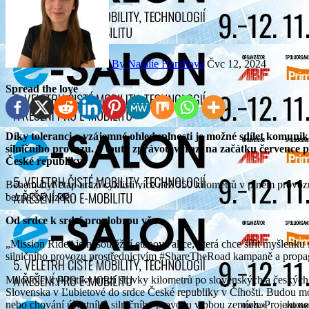
By Natálie Handlová
Čvc 12, 2024
Spread the love
Díky toleranci a vzájemné ohleduplnosti je možné sdílet komunikace mezi motoristy, cyklisty a ostatními účastníky
silničního provozu. S touto zprávou vyrazí na začátku července p
České republiky.
Během čtyř etap urazí cyklisti více než 550 kilometrů v plném provoz
bezpečné jízdě.
Od srdce k srdci pro dobrou věc
„Mission Ride“ je nesoutěžní etapová akce, která chce šířit myšlenku 
silničního provozu prostřednictvím #ShareTheRoad kampaně a propag
Milovníci cyklistiky urazí stovky kilometrů po slovenských a českých
Slovenska v Ľubietové do srdce České republiky v Číhošti. Budou m
nebo chování účastníků silničního provozu v obou zemích. Projekt nes