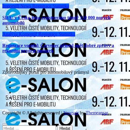
Importéři
News
Registrace
Statistika
SDA: v Česku letos registrováno téměř 150 000 nových
automobilů
Analýza
Komentář
Registrace
Statistika
Registrace vozidel: Červenec přinesl opět dobré zprávy a
rekordní prodeje motorek
Zpravodajský portál pro automobilový průmysl
Copyright © All rights reserved
|
Newsair
by
Themeansar
.
Vyhledávání