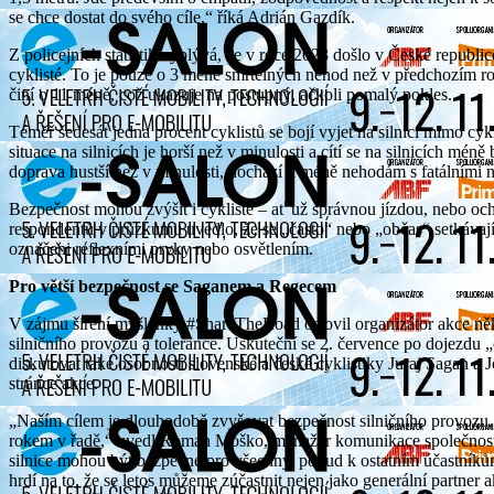
se chce dostat do svého cíle,“ říká Adrián Gazdík.
Z policejních statistik vyplývá, že v roce 2023 došlo v České republi
cyklisté. To je pouze o 3 méně smrtelných nehod než v předchozím ro
činí o 11 méně, což ukazuje na postupný, ačkoli pomalý pokles.
Téměř šedesát jedna procent cyklistů se bojí vyjet na silnici mimo cy
situace na silnicích je horší než v minulosti a cítí se na silnicích méně
doprava hustší než v minulosti, dochází k méně nehodám s fatálními 
Bezpečnost mohou zvýšit i cyklisté – ať už správnou jízdou, nebo oc
respondentů v průzkumu uvedlo, že se „často“ nebo „občas“ setkávají 
označeni reflexními prvky nebo osvětlením.
Pro větší bezpečnost se Saganem a Regecem
V zájmu šíření myšlenky #ShareTheRoad oslovil organizátor akce něko
silničního provozu a tolerance. Uskuteční se 2. července po dojezdu
diskutovat také osobnosti slovenské a české cyklistiky Juraj Sagan 
stránce akce.
„Naším cílem je dlouhodobě zvyšovat bezpečnost silničního provozu
rokem v řadě,“ uvedl Roman Moško, manažer komunikace společnosti C
silnice mohou být bezpečné pro všechny, pokud k ostatním účastníků
hrdí na to, že se letos můžeme zúčastnit nejen jako generální partner 