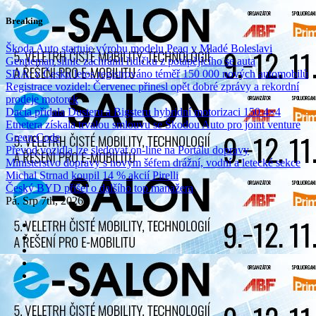
Skip
Breaking
to
content
Škoda Auto startuje výrobu modelu Peaq v Mladé Boleslavi
Gentleman silnic zachránil řidičku z potápějícího se auta
SDA: v Česku letos registrováno téměř 150 000 nových automobilů
Registrace vozidel: Červenec přinesl opět dobré zprávy a rekordní
prodeje motorek
Dacia přidala Dusteru a Bigsteru hybridní motorizaci 150 4×4
Etnetera získala trvalou smlouvu se Škodou Auto pro joint venture
Green:Code
Převod vozidla lze sledovat on-line na Portálu dopravy
Ministerstvo dopravy s novým šéfem drážní, vodní a letecké sekce
Michal Strnad koupil 14 % akcií Pirelli
Český BYD přišel o dalšího top manažera
Pá. Srp 7th, 2026