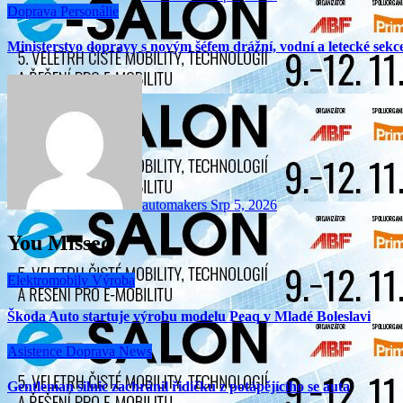
Doprava
Personálie
Ministerstvo dopravy s novým šéfem drážní, vodní a letecké sekc
automakers
Srp 5, 2026
You Missed
Elektromobily
Výroba
Škoda Auto startuje výrobu modelu Peaq v Mladé Boleslavi
Asistence
Doprava
News
Gentleman silnic zachránil řidičku z potápějícího se auta