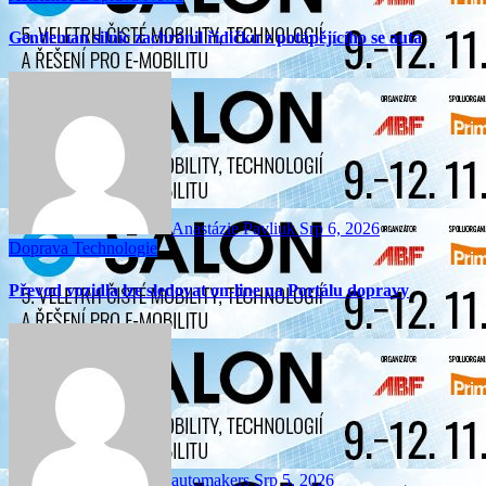
Gentleman silnic zachránil řidičku z potápějícího se auta
Anastázie Pavliuk
Srp 6, 2026
Doprava
Technologie
Převod vozidla lze sledovat on-line na Portálu dopravy
automakers
Srp 5, 2026