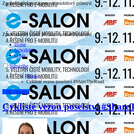
Zpravodajský portál pro automobilový průmysl
Zpravodajský portál pro automobilový průmysl
Home
Newsletter
O nás
Subscribe
Home
Cyklisté vezou poselství #ShareTheRoad
CSR
Doprava
Cyklisté vezou poselství #Shar