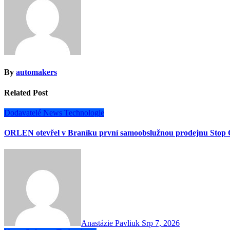
By
automakers
Related Post
Dodavatelé
News
Technologie
ORLEN otevřel v Braníku první samoobslužnou prodejnu Stop 
Anastázie Pavliuk
Srp 7, 2026