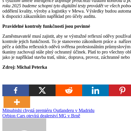
s využitím umělé inteligence doplňuje předchozí vizuální kontrolu a 
roku 2025 budeme schopni tyto digitální testy provádět ve všech po
oddělení kvality, výroby a logistiky v Mewa. Výsledky budou autom
k dispozici zákazníkům například pro účely auditu.
Pravidelné kontroly funkčnosti jsou povinné
Zaměstnavatelé musí zajistit, aby se výstražné reflexní oděvy použív
kontrole jejich funkčnosti. To je stanoveno zákoníkem práce a naříz
péče a údržba reflexních oděvů svěřena profesionálním průmyslovým p
tkaniny zachovají stále plný ochranný účinek. Platí to pro všechny obla
jako je například stavba tratí, silnic, doprava, provoz, záchranné neb
Zdroj: Michal Peterka
Navigace
Mitsubishi chystá premiéru Outlanderu v Madridu
Orbion Cars otevírá dealerství MG v Brně
pro
příspěvek