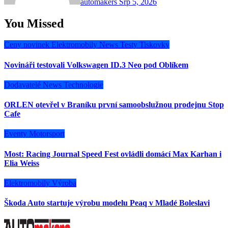
automakers
Srp 5, 2026
You Missed
Ceny novinek
Elektromobily
News
Testy
Tiskovky
Novináři testovali Volkswagen ID.3 Neo pod Oblíkem
Dodavatelé
News
Technologie
ORLEN otevřel v Braníku první samoobslužnou prodejnu Stop
Cafe
Eventy
Motorsport
Most: Racing Journal Speed Fest ovládli domácí Max Karhan i
Elia Weiss
Elektromobily
Výroba
Škoda Auto startuje výrobu modelu Peaq v Mladé Boleslavi