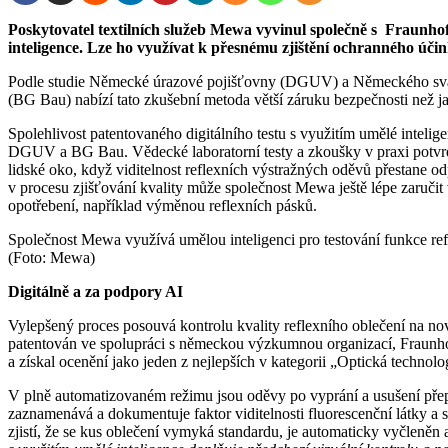
Poskytovatel textilních služeb Mewa vyvinul společně s Fraunhoferovým institutem testovací postup s podporou umělé
inteligence. Lze ho využívat k přesnému zjištění ochranného úč
Podle studie Německé úrazové pojišťovny (DGUV) a Německého svazu
(BG Bau) nabízí tato zkušební metoda větší záruku bezpečnosti než ja
Spolehlivost patentovaného digitálního testu s využitím umělé intel
DGUV a BG Bau. Vědecké laboratorní testy a zkoušky v praxi potvrdi
lidské oko, když viditelnost reflexních výstražných oděvů přestane o
v procesu zjišťování kvality může společnost Mewa ještě lépe zaruč
opotřebení, například výměnou reflexních pásků.
Společnost Mewa využívá umělou inteligenci pro testování funkce ref
(Foto: Mewa)
Digitálně a za podpory AI
Vylepšený proces posouvá kontrolu kvality reflexního oblečení na nov
patentován ve spolupráci s německou výzkumnou organizací, Fraunho
a získal ocenění jako jeden z nejlepších v kategorii „Optická techn
V plně automatizovaném režimu jsou oděvy po vyprání a usušení př
zaznamenává a dokumentuje faktor viditelnosti fluorescenční látky a 
zjistí, že se kus oblečení vymyká standardu, je automaticky vyčleně