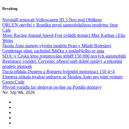
Skip
Breaking
to
content
Novináři testovali Volkswagen ID.3 Neo pod Oblíkem
ORLEN otevřel v Braníku první samoobslužnou prodejnu Stop
Cafe
Most: Racing Journal Speed Fest ovládli domácí Max Karhan i Elia
Weiss
Škoda Auto startuje výrobu modelu Peaq v Mladé Boleslavi
Gentleman silnic zachránil řidičku z potápějícího se auta
SDA: v Česku letos registrováno téměř 150 000 nových automobilů
Registrace vozidel: Červenec přinesl opět dobré zprávy a rekordní
prodeje motorek
Dacia přidala Dusteru a Bigsteru hybridní motorizaci 150 4×4
Etnetera získala trvalou smlouvu se Škodou Auto pro joint venture
Green:Code
Převod vozidla lze sledovat on-line na Portálu dopravy
Ne. Srp 9th, 2026