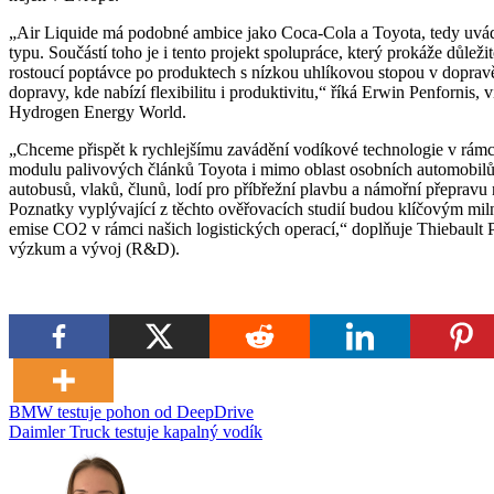
„Air Liquide má podobné ambice jako Coca-Cola a Toyota, tedy uvád
typu. Součástí toho je i tento projekt spolupráce, který prokáže důlež
rostoucí poptávce po produktech s nízkou uhlíkovou stopou v doprav
dopravy, kde nabízí flexibilitu i produktivitu,“ říká Erwin Penfornis,
Hydrogen Energy World.
„Chceme přispět k rychlejšímu zavádění vodíkové technologie v rámci 
modulu palivových článků Toyota i mimo oblast osobních automobilů
autobusů, vlaků, člunů, lodí pro příbřežní plavbu a námořní přepravu n
Poznatky vyplývající z těchto ověřovacích studií budou klíčovým mil
emise CO2 v rámci našich logistických operací,“ doplňuje Thiebault 
výzkum a vývoj (R&D).
Navigace
BMW testuje pohon od DeepDrive
Daimler Truck testuje kapalný vodík
pro
příspěvek