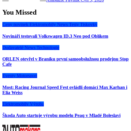
You Missed
Ceny novinek
Elektromobily
News
Testy
Tiskovky
Novináři testovali Volkswagen ID.3 Neo pod Oblíkem
Dodavatelé
News
Technologie
ORLEN otevřel v Braníku první samoobslužnou prodejnu Stop
Cafe
Eventy
Motorsport
Most: Racing Journal Speed Fest ovládli domácí Max Karhan i
Elia Weiss
Elektromobily
Výroba
Škoda Auto startuje výrobu modelu Peaq v Mladé Boleslavi