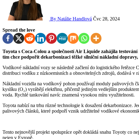
By Natálie Handlová
Čvc 28, 2024
Spread the love
Toyota s Coca-Colou a společností Air Liquide zahájila testování nového nákladního vozidla na vodíkový pohon. Toyota
tím chce podpořit dekarbonizaci těžké silniční nákladní dopravy,
Vodíkové nákladní vozy se následně začlení do logistického řetězce C
distribuci vodíku z nízkoemisních a obnovitelných zdrojů, dodává v r
Nákladní vozidla na vodíkový pohon používají moduly palivových čl
kyslíku (O₂) vyrábějí elektřinu, přičemž jediným vedlejším produktem
voda. Rychlé tankování navíc znamená vysokou míru využitelnosti.
Toyota nabízí na trhu různé technologie k dosažení dekarbonizace. J
palivových článků, které podpoří vznik udržitelné vodíkové ekonomik
Tento nejnovější projekt spolupráce opět dokládá snahu Toyoty co nej
nejen v Evropě.