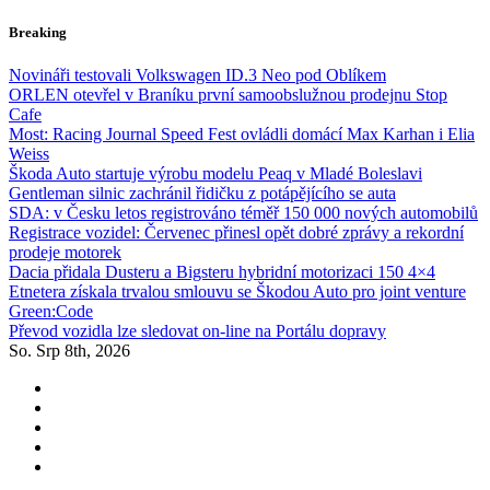
Skip
Breaking
to
content
Novináři testovali Volkswagen ID.3 Neo pod Oblíkem
ORLEN otevřel v Braníku první samoobslužnou prodejnu Stop
Cafe
Most: Racing Journal Speed Fest ovládli domácí Max Karhan i Elia
Weiss
Škoda Auto startuje výrobu modelu Peaq v Mladé Boleslavi
Gentleman silnic zachránil řidičku z potápějícího se auta
SDA: v Česku letos registrováno téměř 150 000 nových automobilů
Registrace vozidel: Červenec přinesl opět dobré zprávy a rekordní
prodeje motorek
Dacia přidala Dusteru a Bigsteru hybridní motorizaci 150 4×4
Etnetera získala trvalou smlouvu se Škodou Auto pro joint venture
Green:Code
Převod vozidla lze sledovat on-line na Portálu dopravy
So. Srp 8th, 2026