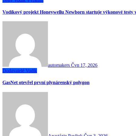
Testy
Vodík
Výzkum
Vodíkový projekt Honeywellu Newborn startuje výkonové testy 
automakers
Čvn 17, 2026
Dodavatelé
Vodík
GasNet otevřel první plynárenský polygon
Anastázie Pavliuk
Čvn 3, 2026