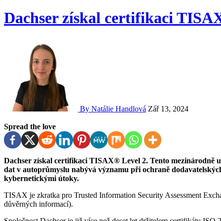
Dachser získal certifikaci TISA
By Natálie Handlová
Zář 13, 2024
Spread the love
Dachser získal certifikaci TISAX® Level 2. Tento mezinárodně uznávaný standard pro bezpečnost informací a ochranu
dat v autoprůmyslu nabývá významu při ochraně dodavatelskýc
kybernetickými útoky.
TISAX je zkratka pro Trusted Information Security Assessment Exc
důvěrných informací).
Společnost Dachser je již více než deset let držitelem certifikátu I