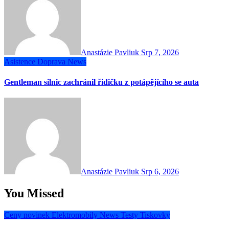
Anastázie Pavliuk
Srp 7, 2026
Asistence
Doprava
News
Gentleman silnic zachránil řidičku z potápějícího se auta
Anastázie Pavliuk
Srp 6, 2026
You Missed
Ceny novinek
Elektromobily
News
Testy
Tiskovky