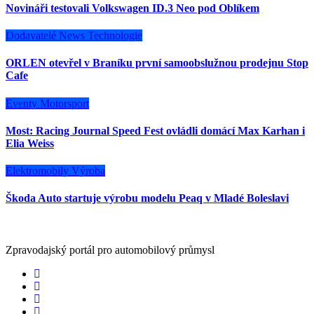
Novináři testovali Volkswagen ID.3 Neo pod Oblíkem
Dodavatelé
News
Technologie
ORLEN otevřel v Braníku první samoobslužnou prodejnu Stop
Cafe
Eventy
Motorsport
Most: Racing Journal Speed Fest ovládli domácí Max Karhan i
Elia Weiss
Elektromobily
Výroba
Škoda Auto startuje výrobu modelu Peaq v Mladé Boleslavi
Zpravodajský portál pro automobilový průmysl