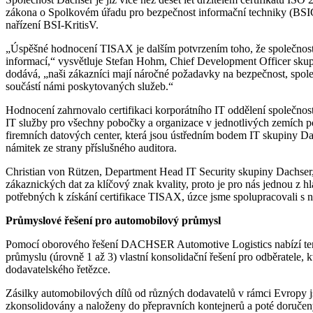
zákona o Spolkovém úřadu pro bezpečnost informační techniky (BSIG) t
nařízení BSI-KritisV.
„Úspěšné hodnocení TISAX je dalším potvrzením toho, že společnos
informací,“ vysvětluje Stefan Hohm, Chief Development Officer skup
dodává, „naši zákazníci mají náročné požadavky na bezpečnost, spoleh
součástí námi poskytovaných služeb.“
Hodnocení zahrnovalo certifikaci korporátního IT oddělení společno
IT služby pro všechny pobočky a organizace v jednotlivých zemích p
firemních datových center, která jsou ústředním bodem IT skupiny Dac
námitek ze strany příslušného auditora.
Christian von Rützen, Department Head IT Security skupiny Dachser,
zákaznických dat za klíčový znak kvality, proto je pro nás jednou z hla
potřebných k získání certifikace TISAX, úzce jsme spolupracovali s
Průmyslové řešení pro automobilový průmysl
Pomocí oborového řešení DACHSER Automotive Logistics nabízí tent
průmyslu (úrovně 1 až 3) vlastní konsolidační řešení pro odběratele, k
dodavatelského řetězce.
Zásilky automobilových dílů od různých dodavatelů v rámci Evropy j
zkonsolidovány a naloženy do přepravních kontejnerů a poté doručen