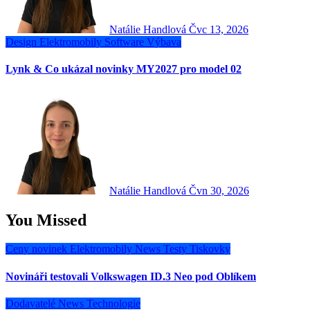
Natálie Handlová
Čvc 13, 2026
Design
Elektromobily
Software
Výbava
Lynk & Co ukázal novinky MY2027 pro model 02
Natálie Handlová
Čvn 30, 2026
You Missed
Ceny novinek
Elektromobily
News
Testy
Tiskovky
Novináři testovali Volkswagen ID.3 Neo pod Oblíkem
Dodavatelé
News
Technologie