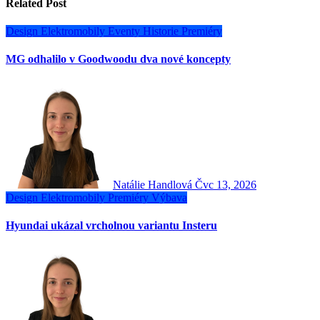
Related Post
Design
Elektromobily
Eventy
Historie
Premiéry
MG odhalilo v Goodwoodu dva nové koncepty
Natálie Handlová
Čvc 13, 2026
Design
Elektromobily
Premiéry
Výbava
Hyundai ukázal vrcholnou variantu Insteru