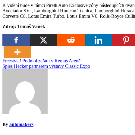
K vidění bude v rámci Pirelli Auto Exclusive zóny následujících dv
Aventador SVJ, Lamborghini Huracan Tecnica, Lamborghini Huracan 
Corvette C8, Lotus Emira Turbo, Lotus Emira V6, Rolls-Royce Cull
Zdroj: Tomáš Vaněk
Navigace
Freestylař Podmol zařádí v Remus Areně
Spies Hecker partnerem výstavy Classic Expo
pro
příspěvek
By
automakers