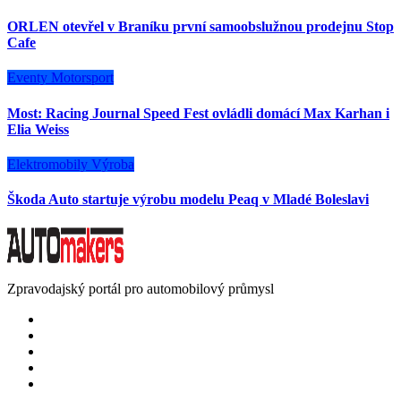
ORLEN otevřel v Braníku první samoobslužnou prodejnu Stop
Cafe
Eventy
Motorsport
Most: Racing Journal Speed Fest ovládli domácí Max Karhan i
Elia Weiss
Elektromobily
Výroba
Škoda Auto startuje výrobu modelu Peaq v Mladé Boleslavi
Zpravodajský portál pro automobilový průmysl