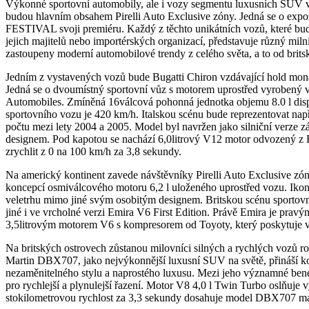
Výkonné sportovní automobily, ale i vozy segmentu luxusních SUV
budou hlavním obsahem Pirelli Auto Exclusive zóny. Jedná se o ex
FESTIVAL svoji premiéru. Každý z těchto unikátních vozů, které budo
jejich majitelů nebo importérských organizací, představuje různý mi
zastoupeny moderní automobilové trendy z celého světa, a to od brits
Jedním z vystavených vozů bude Bugatti Chiron vzdávající hold mo
Jedná se o dvoumístný sportovní vůz s motorem uprostřed vyrobený 
Automobiles. Zmíněná 16válcová pohonná jednotka objemu 8.0 l dis
sportovního vozu je 420 km/h. Italskou scénu bude reprezentovat n
počtu mezi lety 2004 a 2005. Model byl navržen jako silniční verz
designem. Pod kapotou se nachází 6,0litrový V12 motor odvozený z F
zrychlit z 0 na 100 km/h za 3,8 sekundy.
Na americký kontinent zavede návštěvníky Pirelli Auto Exclusive zón
koncepcí osmiválcového motoru 6,2 l uloženého uprostřed vozu. Ikonic
veletrhu mimo jiné svým osobitým designem. Britskou scénu sportov
jiné i ve vrcholné verzi Emira V6 First Edition. Právě Emira je pra
3,5litrovým motorem V6 s kompresorem od Toyoty, který poskytuje 
Na britských ostrovech zůstanou milovníci silných a rychlých vozů 
Martin DBX707, jako nejvýkonnější luxusní SUV na světě, přináší k
nezaměnitelného stylu a naprostého luxusu. Mezi jeho významné ben
pro rychlejší a plynulejší řazení. Motor V8 4,0 l Twin Turbo oslňuje
stokilometrovou rychlost za 3,3 sekundy dosahuje model DBX707 ma