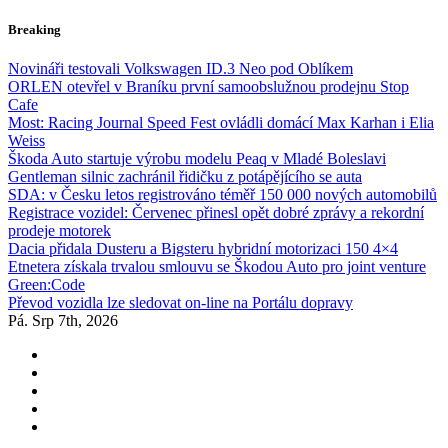
Skip
Breaking
to
content
Novináři testovali Volkswagen ID.3 Neo pod Oblíkem
ORLEN otevřel v Braníku první samoobslužnou prodejnu Stop
Cafe
Most: Racing Journal Speed Fest ovládli domácí Max Karhan i Elia
Weiss
Škoda Auto startuje výrobu modelu Peaq v Mladé Boleslavi
Gentleman silnic zachránil řidičku z potápějícího se auta
SDA: v Česku letos registrováno téměř 150 000 nových automobilů
Registrace vozidel: Červenec přinesl opět dobré zprávy a rekordní
prodeje motorek
Dacia přidala Dusteru a Bigsteru hybridní motorizaci 150 4×4
Etnetera získala trvalou smlouvu se Škodou Auto pro joint venture
Green:Code
Převod vozidla lze sledovat on-line na Portálu dopravy
Pá. Srp 7th, 2026