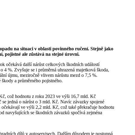
topadu na situaci v oblasti povinného ručení.
Stejně jako
, pojistné ale zůstává na stejné úrovni.
 rok očekává další nárůst celkových škodních událostí
t o 4 %. Zvyšuje se i průměrná uhrazená majetková škoda,
riální újmu, meziročně vlivem nárůstu mezd o 7,5 %.
é škody a průměrného pojistného.
 Kč, což hodnotu z roku 2023 ve výši 16,7 mld. Kč
č se jedná o nárůst o 3 mld. Kč. Navíc závazky spojené
očekávají ve výši 2,2 mld. Kč, což také překračuje hodnotu
od navyšujících se škodních závazků spočívá zejména
áhradních dílů v autoservisech. Dalším důvodem je postupná