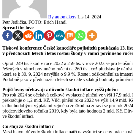
By automakers
Lis 14, 2024
Petr Jedlička, FOTO: Erich Handl
Spread the love
Tisková konference České kanceláře pojistitelů poukázala 13. lis
v předchozích letech i letos
rostou škody v rámci povinného ručení
Oproti 249 tis. škod v roce 2022 a 259 tis. v roce 2023 se pro letošní
řešených v rámci povinného ručení na 269 tis., což představuje nárůs
která se k 30. 9. 2024 navýšila o 9,9 %. Roste i odškodnění za imate
Podobně jako v předchozích letech se dále vzdalují hodnoty průměrn
Pojišťovny očekávají z důvodu škodní inflace vyšší plnění
Pro rok 2024 se očekává celkové vyplacené plnění ve výši 17,9 mld.
překračuje o 1,2 mld. Kč. Vůči plnění roku 2022 ve výši 14,9 mld. K
s dlouhodobými výplatami zejména ze škod na zdraví se pro rok 2024 
předcovidového ročníku 2019, kdy byla tato hodnota 2 mld. Kč. Dův
ve škodní inflaci.
Co stojí za škodní inflací?
Mezi hlavní důvody škodní inflace patří navyšující se ceny práce a n