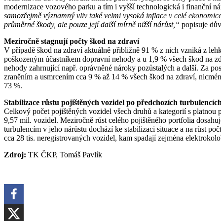
modernizace vozového parku a tím i vyšší technologická i finanční n
samozřejmě významný vliv také velmi vysoká inflace v celé ekonomice
průměrné škody, ale pouze její další mírně nižší nárůst,“
popisuje důvo
Meziročně stagnují počty škod na zdraví
V případě škod na zdraví aktuálně přibližně 91 % z nich vzniká z leh
poškozeným účastníkem dopravní nehody a u 1,9 % všech škod na zdr
nehody zahrnující např. oprávněné nároky pozůstalých a další. Za pos
zraněním a usmrcením cca 9 % až 14 % všech škod na zdraví, nicméně
73 %.
Stabilizace růstu pojištěných vozidel po předchozích turbulencíc
Celkový počet pojištěných vozidel všech druhů a kategorií s platnou
9,57 mil. vozidel. Meziročně růst celého pojištěného portfolia dosahu
turbulencím v jeho nárůstu dochází ke stabilizaci situace a na růst po
cca 28 tis. neregistrovaných vozidel, kam spadají zejména elektrokol
Zdroj:
TK ČKP, Tomáš Pavlík