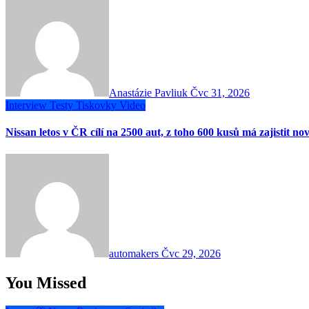
Anastázie Pavliuk
Čvc 31, 2026
Interview
Testy
Tiskovky
Video
Nissan letos v ČR cílí na 2500 aut, z toho 600 kusů má zajistit no
automakers
Čvc 29, 2026
You Missed