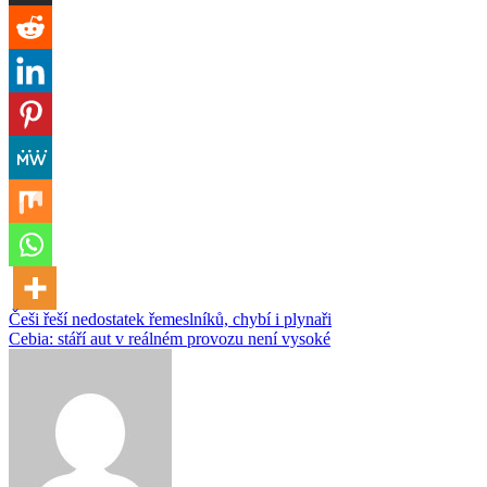
Navigace
Češi řeší nedostatek řemeslníků, chybí i plynaři
Cebia: stáří aut v reálném provozu není vysoké
pro
příspěvek