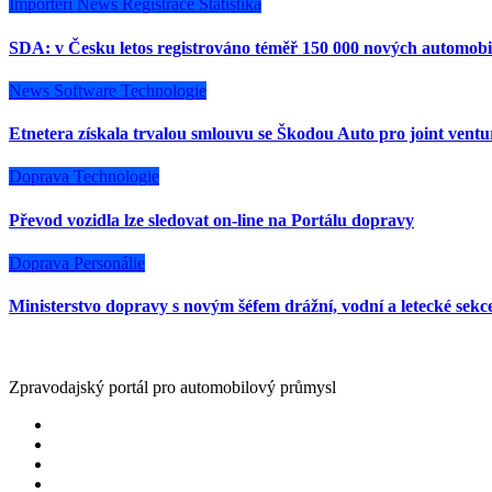
Importéři
News
Registrace
Statistika
SDA: v Česku letos registrováno téměř 150 000 nových automobi
News
Software
Technologie
Etnetera získala trvalou smlouvu se Škodou Auto pro joint vent
Doprava
Technologie
Převod vozidla lze sledovat on-line na Portálu dopravy
Doprava
Personálie
Ministerstvo dopravy s novým šéfem drážní, vodní a letecké sekc
Zpravodajský portál pro automobilový průmysl