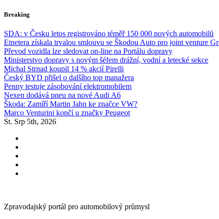
Skip
Breaking
to
content
SDA: v Česku letos registrováno téměř 150 000 nových automobilů
Etnetera získala trvalou smlouvu se Škodou Auto pro joint venture G
Převod vozidla lze sledovat on-line na Portálu dopravy
Ministerstvo dopravy s novým šéfem drážní, vodní a letecké sekce
Michal Strnad koupil 14 % akcií Pirelli
Český BYD přišel o dalšího top manažera
Penny testuje zásobování elektromobilem
Nexen dodává pneu na nové Audi A6
Škoda: Zamíří Martin Jahn ke značce VW?
Marco Venturini končí u značky Peugeot
St. Srp 5th, 2026
Zpravodajský portál pro automobilový průmysl