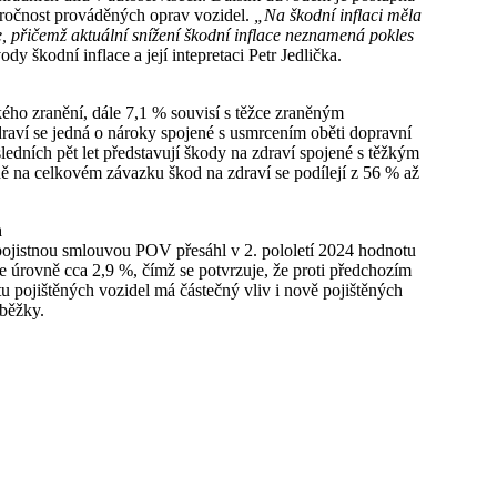
áročnost prováděných oprav vozidel.
„Na škodní inflaci měla
, přičemž aktuální snížení škodní inflace neznamená pokles
dy škodní inflace a její intepretaci Petr Jedlička.
kého zranění, dále 7,1 % souvisí s těžce zraněným
aví se jedná o nároky spojené s usmrcením oběti dopravní
ledních pět let představují škody na zdraví spojené s těžkým
 na celkovém závazku škod na zdraví se podílejí z 56 % až
h
 pojistnou smlouvou POV přesáhl v 2. pololetí 2024 hodnotu
je úrovně cca 2,9 %, čímž se potvrzuje, že proti předchozím
čtu pojištěných vozidel má částečný vliv i nově pojištěných
oběžky.