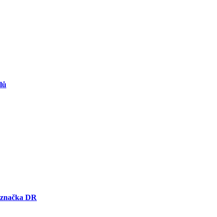
lů
e značka DR