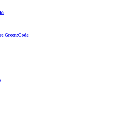
lů
ure Green:Code
e