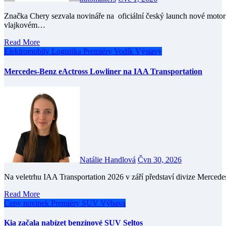
Značka Chery sezvala novináře na oficiální český launch nové motorizace modelu Tiggo 7 HEV. Konalo se v průhonickém
vlajkovém…
Read More
Elektromobily
Logistika
Premiéry
Vodík
Výstavy
Mercedes-Benz eActross Lowliner na IAA Transportation
Natálie Handlová
Čvn 30, 2026
Na veletrhu IAA Transportation 2026 v září představí divize Merced
Read More
Ceny novinek
Premiéry
SUV
Výbava
Kia začala nabízet benzínové SUV Seltos