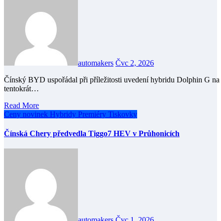
automakers
Čvc 2, 2026
Čínský BYD uspořádal při příležitosti uvedení hybridu Dolphin G na český trh netradiční novinářské setkání. Manažeři nechali
tentokrát…
Read More
Ceny novinek
Hybridy
Premiéry
Tiskovky
Čínská Chery předvedla Tiggo7 HEV v Průhonicích
automakers
Čvc 1, 2026