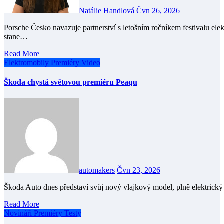
Natálie Handlová
Čvn 26, 2026
Porsche Česko navazuje partnerství s letošním ročníkem festivalu elektronické hudby Beats for Love. V rámci spolupráce se
stane…
Read More
Elektromobily
Premiéry
Video
Škoda chystá světovou premiéru Peaqu
automakers
Čvn 23, 2026
Škoda Auto dnes představí svůj nový vlajkový model, plně elektric
Read More
Novináři
Premiéry
Testy