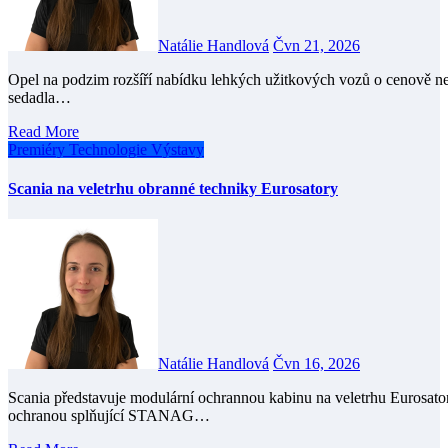
Natálie Handlová
Čvn 21, 2026
Opel na podzim rozšíří nabídku lehkých užitkových vozů o cenově nejdostupnější verzi Combo Start. Model nabídne variabilní
sedadla…
Read More
Premiéry
Technologie
Výstavy
Scania na veletrhu obranné techniky Eurosatory
Natálie Handlová
Čvn 16, 2026
Scania představuje modulární ochrannou kabinu na veletrhu Eurosatory 2026. Ochranná kabina s balistickou a protivýbuchovou
ochranou splňující STANAG…