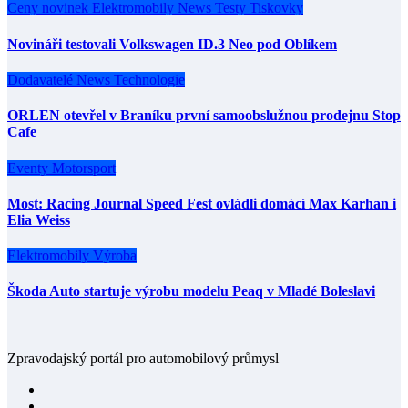
Ceny novinek
Elektromobily
News
Testy
Tiskovky
Novináři testovali Volkswagen ID.3 Neo pod Oblíkem
Dodavatelé
News
Technologie
ORLEN otevřel v Braníku první samoobslužnou prodejnu Stop
Cafe
Eventy
Motorsport
Most: Racing Journal Speed Fest ovládli domácí Max Karhan i
Elia Weiss
Elektromobily
Výroba
Škoda Auto startuje výrobu modelu Peaq v Mladé Boleslavi
Zpravodajský portál pro automobilový průmysl