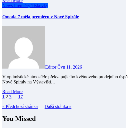
Read More
News
Premiéry
Tiskovky
Omoda 7 měla premiéru v Nové Spirále
Editor
Čvn 11, 2026
V optimistické atmosféře překvapujícího květnového prodejního úspěchu vozů Omoda/Jaecoo uvedla 10. června v prostorách
Nové Spirály na Výstavišti…
Read More
Stránkování
1
2
3
…
17
příspěvků
« Předchozí stránka
—
Další stránka »
You Missed