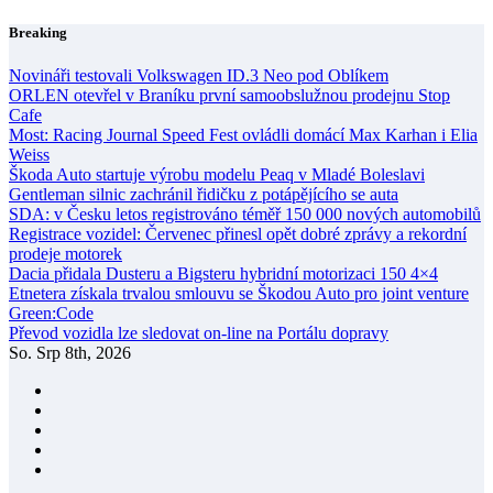
Skip
Breaking
to
content
Novináři testovali Volkswagen ID.3 Neo pod Oblíkem
ORLEN otevřel v Braníku první samoobslužnou prodejnu Stop
Cafe
Most: Racing Journal Speed Fest ovládli domácí Max Karhan i Elia
Weiss
Škoda Auto startuje výrobu modelu Peaq v Mladé Boleslavi
Gentleman silnic zachránil řidičku z potápějícího se auta
SDA: v Česku letos registrováno téměř 150 000 nových automobilů
Registrace vozidel: Červenec přinesl opět dobré zprávy a rekordní
prodeje motorek
Dacia přidala Dusteru a Bigsteru hybridní motorizaci 150 4×4
Etnetera získala trvalou smlouvu se Škodou Auto pro joint venture
Green:Code
Převod vozidla lze sledovat on-line na Portálu dopravy
So. Srp 8th, 2026