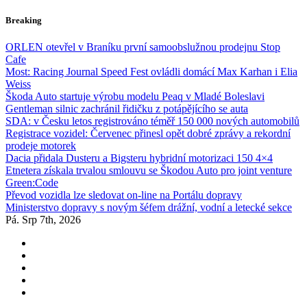
Skip
Breaking
to
content
ORLEN otevřel v Braníku první samoobslužnou prodejnu Stop
Cafe
Most: Racing Journal Speed Fest ovládli domácí Max Karhan i Elia
Weiss
Škoda Auto startuje výrobu modelu Peaq v Mladé Boleslavi
Gentleman silnic zachránil řidičku z potápějícího se auta
SDA: v Česku letos registrováno téměř 150 000 nových automobilů
Registrace vozidel: Červenec přinesl opět dobré zprávy a rekordní
prodeje motorek
Dacia přidala Dusteru a Bigsteru hybridní motorizaci 150 4×4
Etnetera získala trvalou smlouvu se Škodou Auto pro joint venture
Green:Code
Převod vozidla lze sledovat on-line na Portálu dopravy
Ministerstvo dopravy s novým šéfem drážní, vodní a letecké sekce
Pá. Srp 7th, 2026