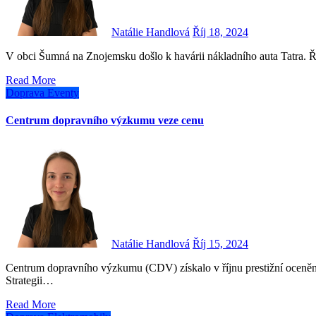
Natálie Handlová
Říj 18, 2024
V obci Šumná na Znojemsku došlo k havárii nákladního auta Tatra. Ř
Read More
Doprava
Eventy
Centrum dopravního výzkumu veze cenu
Natálie Handlová
Říj 15, 2024
Centrum dopravního výzkumu (CDV) získalo v říjnu prestižní ocenění „Dobrá praxe měsíce“ za svou komplexní a inovativní
Strategii…
Read More