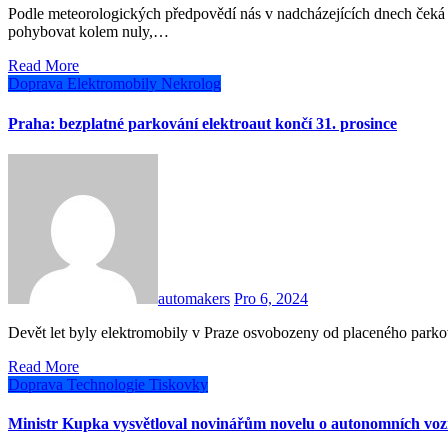
Podle meteorologických předpovědí nás v nadcházejících dnech čeká sněžení, zejména v horských oblastech. Teploty se budou
pohybovat kolem nuly,…
Read More
Doprava
Elektromobily
Nekrolog
Praha: bezplatné parkování elektroaut končí 31. prosince
automakers
Pro 6, 2024
Devět let byly elektromobily v Praze osvobozeny od placeného par
Read More
Doprava
Technologie
Tiskovky
Ministr Kupka vysvětloval novinářům novelu o autonomních voz