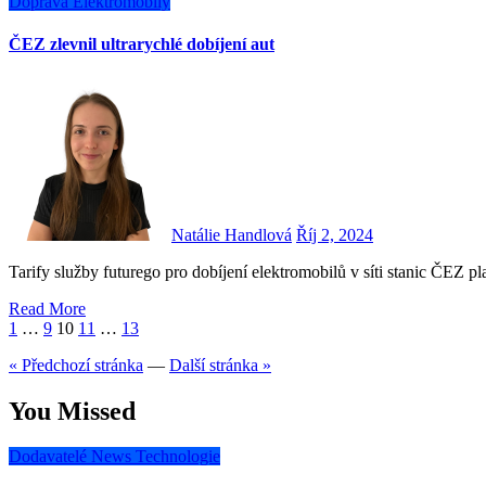
Doprava
Elektromobily
ČEZ zlevnil ultrarychlé dobíjení aut
Natálie Handlová
Říj 2, 2024
Tarify služby futurego pro dobíjení elektromobilů v síti stanic ČEZ p
Read More
Stránkování
1
…
9
10
11
…
13
příspěvků
« Předchozí stránka
—
Další stránka »
You Missed
Dodavatelé
News
Technologie