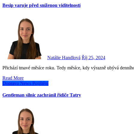
Besip varuje před sníženou viditelností
Natálie Handlová
Říj 25, 2024
Přichází tmavé měsíce roku. Tedy měsíce, kdy výrazně ubývá denního
Read More
Doprava
News
Pojištění
Gentleman silnic zachránil řidiče Tatry