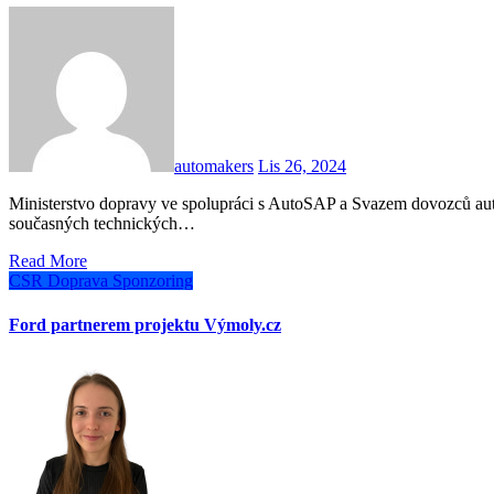
automakers
Lis 26, 2024
Ministerstvo dopravy ve spolupráci s AutoSAP a Svazem dovozců automobilů připravilo novelu zákonů, která umožní využití
současných technických…
Read More
CSR
Doprava
Sponzoring
Ford partnerem projektu Výmoly.cz