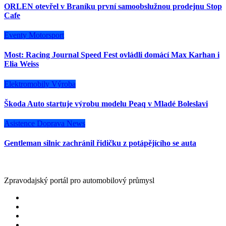
ORLEN otevřel v Braníku první samoobslužnou prodejnu Stop
Cafe
Eventy
Motorsport
Most: Racing Journal Speed Fest ovládli domácí Max Karhan i
Elia Weiss
Elektromobily
Výroba
Škoda Auto startuje výrobu modelu Peaq v Mladé Boleslavi
Asistence
Doprava
News
Gentleman silnic zachránil řidičku z potápějícího se auta
Zpravodajský portál pro automobilový průmysl