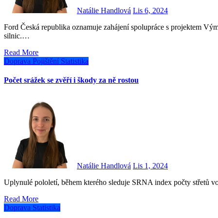
Natálie Handlová
Lis 6, 2024
Ford Česká republika oznamuje zahájení spolupráce s projektem Výmoly.cz, který již od roku 2011 monitoruje stav českých
silnic.…
Read More
Doprava
Pojištění
Statistika
Počet srážek se zvěří i škody za ně rostou
Natálie Handlová
Lis 1, 2024
Uplynulé pololetí, během kterého sleduje SRNA index počty střetů 
Read More
Doprava
Statistika