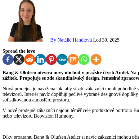
By Natálie Handlová
Led 30, 2025
Spread the love
Bang & Olufsen otevírá nový obchod v pražské čtvrti Anděl. Na ploše 77 m² si zákazníci mohou vychutnat multismyslový
zážitek. Propojuje se zde skandinávský design, řemeslné zpracov
Nová prodejna je navržena tak, aby si zde zákazníci mohli pohodlně 
televizorů. Interiér navíc doplňují pečlivě vybrané designové doplňk
sofistikovanou atmosféru prostoru.
V nové prodejně zákazníci najdou téměř celé produktové portfolio B
nebo televizoru Beovision Harmony.
Díky programu Bang & Olufsen Atelier si navíc zákazníci mohou přizp