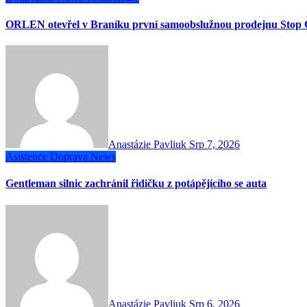
ORLEN otevřel v Braníku první samoobslužnou prodejnu Stop 
Anastázie Pavliuk
Srp 7, 2026
Asistence
Doprava
News
Gentleman silnic zachránil řidičku z potápějícího se auta
Anastázie Pavliuk
Srp 6, 2026