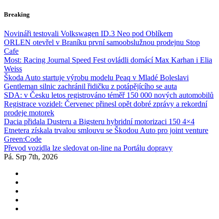
Skip
Breaking
to
content
Novináři testovali Volkswagen ID.3 Neo pod Oblíkem
ORLEN otevřel v Braníku první samoobslužnou prodejnu Stop
Cafe
Most: Racing Journal Speed Fest ovládli domácí Max Karhan i Elia
Weiss
Škoda Auto startuje výrobu modelu Peaq v Mladé Boleslavi
Gentleman silnic zachránil řidičku z potápějícího se auta
SDA: v Česku letos registrováno téměř 150 000 nových automobilů
Registrace vozidel: Červenec přinesl opět dobré zprávy a rekordní
prodeje motorek
Dacia přidala Dusteru a Bigsteru hybridní motorizaci 150 4×4
Etnetera získala trvalou smlouvu se Škodou Auto pro joint venture
Green:Code
Převod vozidla lze sledovat on-line na Portálu dopravy
Pá. Srp 7th, 2026