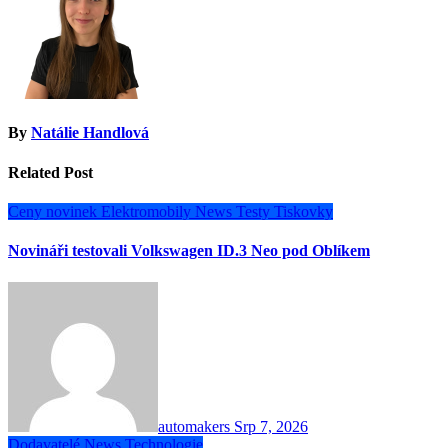
By
Natálie Handlová
Related Post
Ceny novinek
Elektromobily
News
Testy
Tiskovky
Novináři testovali Volkswagen ID.3 Neo pod Oblíkem
automakers
Srp 7, 2026
Dodavatelé
News
Technologie