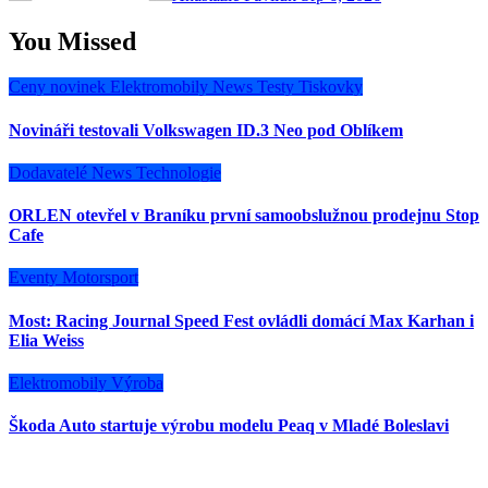
You Missed
Ceny novinek
Elektromobily
News
Testy
Tiskovky
Novináři testovali Volkswagen ID.3 Neo pod Oblíkem
Dodavatelé
News
Technologie
ORLEN otevřel v Braníku první samoobslužnou prodejnu Stop
Cafe
Eventy
Motorsport
Most: Racing Journal Speed Fest ovládli domácí Max Karhan i
Elia Weiss
Elektromobily
Výroba
Škoda Auto startuje výrobu modelu Peaq v Mladé Boleslavi