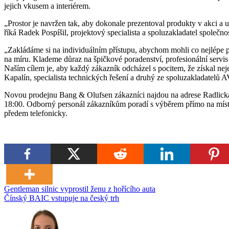
jejich vkusem a interiérem.
„Prostor je navržen tak, aby dokonale prezentoval produkty v akci a u
říká Radek Pospíšil, projektový specialista a spoluzakladatel společno
„Zakládáme si na individuálním přístupu, abychom mohli co nejlépe 
na míru. Klademe důraz na špičkové poradenství, profesionální serv
Naším cílem je, aby každý zákazník odcházel s pocitem, že získal neje
Kapalín, specialista technických řešení a druhý ze spoluzakladatelů A
Novou prodejnu Bang & Olufsen zákazníci najdou na adrese Radlická
18:00. Odborný personál zákazníkům poradí s výběrem přímo na místě
předem telefonicky.
Navigace
Gentleman silnic vyprostil ženu z hořícího auta
Čínský BAIC vstupuje na český trh
pro
příspěvek