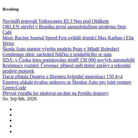
Skip
Breaking
to
content
Novináři testovali Volkswagen ID.3 Neo pod Oblíkem
ORLEN otevřel v Braníku první samoobslužnou prodejnu Stop
Cafe
Most: Racing Journal Speed Fest ovládli domácí Max Karhan i Elia
Weiss
Škoda Auto startuje výrobu modelu Peaq v Mladé Boleslavi
Gentleman silnic zachránil řidičku z potápějícího se auta
SDA: v Česku letos registrováno téměř 150 000 nových automobilů
Registrace vozidel: Červenec přinesl opět dobré zprávy a rekordní
prodeje motorek
Dacia přidala Dusteru a Bigsteru hybridní motorizaci 150 4×4
Etnetera získala trvalou smlouvu se Škodou Auto pro joint venture
Green:Code
Převod vozidla lze sledovat on-line na Portálu dopravy
So. Srp 8th, 2026