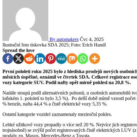
By automakers
Čvc 4, 2025
Ilustrační foto tiskovka SDA 2025; Foto: Erich Handl
Spread the love
První pololetí roku 2025 bylo z hlediska prodejů nových osobních automobilů v ČR i přes mírný pokles v minulých dvou
měsících úspěšné, oznámil ve čtvrtek SDA. Celkové registrace oso
vozy kategorie SUV. Podíl nafty opět mírně poklesl na 20,8 %.
Nadále stoupá podíl alternativních pohonů, u osobních automobilů tvo
loňském 1. pololetí to bylo 3,5 %). Po delší době mírně vzrostl počet
% benzín, nafta 44,4 % a čistě elektrické vozy 5,35 %.
Ostatní kategorie vozidel zaznamenaly meziroční pokles.
Lehké užitkové vozy propadly o více než 20 %. Nejvíce jich registr
trojnásobně) se zvýšil počet registrovaných čistě elektrických LUV (z 
prodaly zn. Maxus, Mercedes-Benz a Toyota.