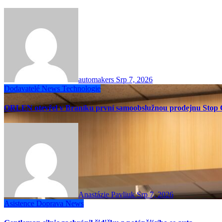
automakers
Srp 7, 2026
Dodavatelé
News
Technologie
ORLEN otevřel v Braníku první samoobslužnou prodejnu Stop 
Anastázie Pavliuk
Srp 7, 2026
Asistence
Doprava
News