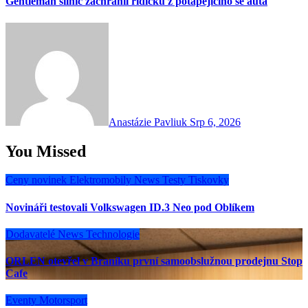
Gentleman silnic zachránil řidičku z potápějícího se auta
Anastázie Pavliuk
Srp 6, 2026
You Missed
Ceny novinek
Elektromobily
News
Testy
Tiskovky
Novináři testovali Volkswagen ID.3 Neo pod Oblíkem
Dodavatelé
News
Technologie
ORLEN otevřel v Braníku první samoobslužnou prodejnu Stop
Cafe
Eventy
Motorsport