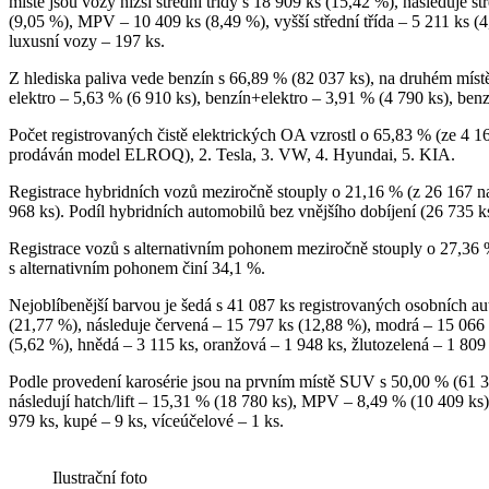
místě jsou vozy nižší střední třídy s 18 909 ks (15,42 %), následuje s
(9,05 %), MPV – 10 409 ks (8,49 %), vyšší střední třída – 5 211 ks (
luxusní vozy – 197 ks.
Z hlediska paliva vede benzín s 66,89 % (82 037 ks), na druhém místě
elektro – 5,63 % (6 910 ks), benzín+elektro – 3,91 % (4 790 ks), ben
Počet registrovaných čistě elektrických OA vzrostl o 65,83 % (ze 4 16
prodáván model ELROQ), 2. Tesla, 3. VW, 4. Hyundai, 5. KIA.
Registrace hybridních vozů meziročně stouply o 21,16 % (z 26 167 na
968 ks). Podíl hybridních automobilů bez vnějšího dobíjení (26 735 k
Registrace vozů s alternativním pohonem meziročně stouply o 27,36 
s alternativním pohonem činí 34,1 %.
Nejoblíbenější barvou je šedá s 41 087 ks registrovaných osobních au
(21,77 %), následuje červená – 15 797 ks (12,88 %), modrá – 15 066 
(5,62 %), hnědá – 3 115 ks, oranžová – 1 948 ks, žlutozelená – 1 809 
Podle provedení karosérie jsou na prvním místě SUV s 50,00 % (61 3
následují hatch/lift – 15,31 % (18 780 ks), MPV – 8,49 % (10 409 ks)
979 ks, kupé – 9 ks, víceúčelové – 1 ks.
Ilustrační foto