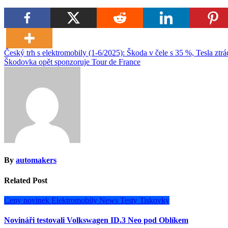
Navigace
Český trh s elektromobily (1-6/2025): Škoda v čele s 35 %, Tesla ztrá
Škodovka opět sponzoruje Tour de France
pro
příspěvek
By
automakers
Related Post
Ceny novinek
Elektromobily
News
Testy
Tiskovky
Novináři testovali Volkswagen ID.3 Neo pod Oblíkem