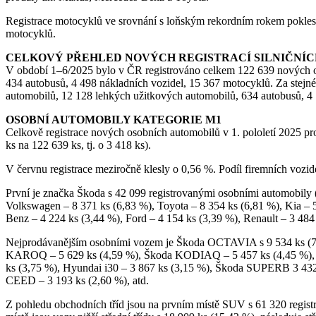
Registrace motocyklů ve srovnání s loňským rekordním rokem poklesl
motocyklů.
CELKOVÝ PŘEHLED NOVÝCH REGISTRACÍ SILNIČNÍC
V období 1–6/2025 bylo v ČR registrováno celkem 122 639 nových o
434 autobusů, 4 498 nákladních vozidel, 15 367 motocyklů. Za stejn
automobilů, 12 128 lehkých užitkových automobilů, 634 autobusů, 4 
OSOBNÍ AUTOMOBILY KATEGORIE M1
Celkově registrace nových osobních automobilů v 1. pololetí 2025 pr
ks na 122 639 ks, tj. o 3 418 ks).
V červnu registrace meziročně klesly o 0,56 %. Podíl firemních vozi
První je značka Škoda s 42 099 registrovanými osobními automobily 
Volkswagen – 8 371 ks (6,83 %), Toyota – 8 354 ks (6,81 %), Kia – 
Benz – 4 224 ks (3,44 %), Ford – 4 154 ks (3,39 %), Renault – 3 48
Nejprodávanějším osobními vozem je Škoda OCTAVIA s 9 534 ks (7
KAROQ – 5 629 ks (4,59 %), Škoda KODIAQ – 5 457 ks (4,45 %),
ks (3,75 %), Hyundai i30 – 3 867 ks (3,15 %), Škoda SUPERB 3 43
CEED – 3 193 ks (2,60 %), atd.
Z pohledu obchodních tříd jsou na prvním místě SUV s 61 320 regis