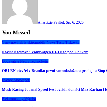
Anastázie Pavliuk
Srp 6, 2026
You Missed
Ceny novinek
Elektromobily
News
Testy
Tiskovky
Novináři testovali Volkswagen ID.3 Neo pod Oblíkem
Dodavatelé
News
Technologie
ORLEN otevřel v Braníku první samoobslužnou prodejnu Stop 
Eventy
Motorsport
Most: Racing Journal Speed Fest ovládli domácí Max Karhan i E
Elektromobily
Výroba