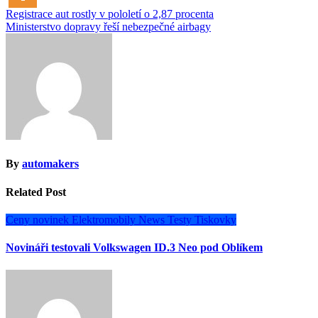
Navigace
Registrace aut rostly v pololetí o 2,87 procenta
Ministerstvo dopravy řeší nebezpečné airbagy
pro
příspěvek
By
automakers
Related Post
Ceny novinek
Elektromobily
News
Testy
Tiskovky
Novináři testovali Volkswagen ID.3 Neo pod Oblíkem