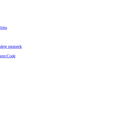
Weiss
odeje motorek
reen:Code