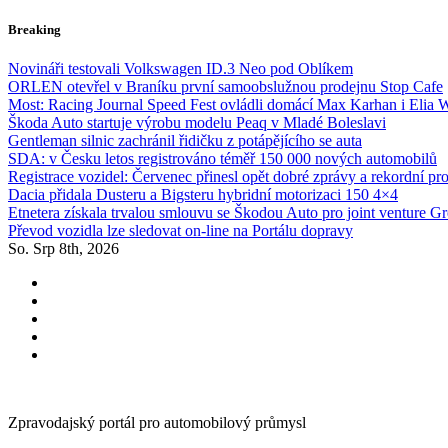
Skip
Breaking
to
content
Novináři testovali Volkswagen ID.3 Neo pod Oblíkem
ORLEN otevřel v Braníku první samoobslužnou prodejnu Stop Cafe
Most: Racing Journal Speed Fest ovládli domácí Max Karhan i Elia 
Škoda Auto startuje výrobu modelu Peaq v Mladé Boleslavi
Gentleman silnic zachránil řidičku z potápějícího se auta
SDA: v Česku letos registrováno téměř 150 000 nových automobilů
Registrace vozidel: Červenec přinesl opět dobré zprávy a rekordní pr
Dacia přidala Dusteru a Bigsteru hybridní motorizaci 150 4×4
Etnetera získala trvalou smlouvu se Škodou Auto pro joint venture G
Převod vozidla lze sledovat on-line na Portálu dopravy
So. Srp 8th, 2026
Zpravodajský portál pro automobilový průmysl