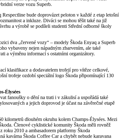
ybridní verze vozu Superb.
 Respectline bude doprovázet peloton v každé z etap letošní
zmanitost a inkluze. Diváci se mohou těšit také na již
rhu a výrobě se podíleli studenti Střední odborné školy
pozici dva „červené vozy“ – modely Škoda Enyaq a Superb
e toho vybaveny nejen nápadným zbarvením, ale také
ati a výměnu informací s ostatními organizátory.
í klasifikace a dodavatelem trofejí pro vítěze celkové,
ošní trofeje ozdobí speciální logo Škoda připomínající 130
ps-Élysées
fanoušky o dění na trati i v zákulisí a uspořádá také
ylosovaných a jejich doprovod je účast na závěrečné etapě
a 60 kilometrů dlouhém okruhu kolem Champs-Élysées. Mezi
kot Škoda. Členové cyklistické komunity Škoda měli rovněž
ur z roku 2010 a ambasadorem platformy Škoda
ná kavárna Škoda Coffee Car a chybět nebude karavana