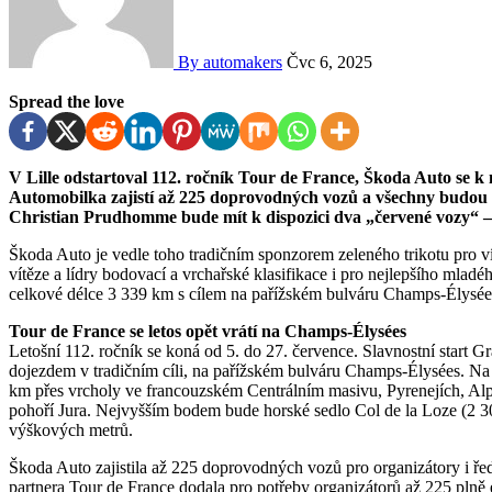
By automakers
Čvc 6, 2025
Spread the love
V Lille odstartoval 112. ročník Tour de France, Škoda Auto se k němu připojuje jako hlavní partner – po 22. v řadě.
Automobilka zajistí až 225 doprovodných vozů a všechny budou pl
Christian Prudhomme bude mít k dispozici dva „červené vozy“ 
Škoda Auto je vedle toho tradičním sponzorem zeleného trikotu pro v
vítěze a lídry bodovací a vrchařské klasifikace i pro nejlepšího mlad
celkové délce 3 339 km s cílem na pařížském bulváru Champs-Élysée
Tour de France se letos opět vrátí na Champs-Élysées
Letošní 112. ročník se koná od 5. do 27. července. Slavnostní start 
dojezdem v tradičním cíli, na pařížském bulváru Champs-Élysées. Na
km přes vrcholy ve francouzském Centrálním masivu, Pyrenejích, Al
pohoří Jura. Nejvyšším bodem bude horské sedlo Col de la Loze (2 30
výškových metrů.
Škoda Auto zajistila až 225 doprovodných vozů pro organizátory i řed
partnera Tour de France dodala pro potřeby organizátorů až 225 plně