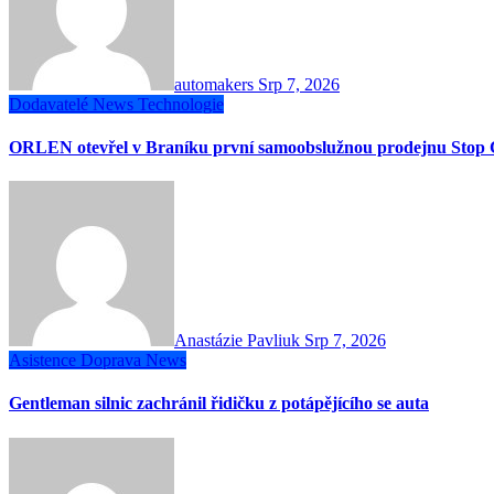
automakers
Srp 7, 2026
Dodavatelé
News
Technologie
ORLEN otevřel v Braníku první samoobslužnou prodejnu Stop 
Anastázie Pavliuk
Srp 7, 2026
Asistence
Doprava
News
Gentleman silnic zachránil řidičku z potápějícího se auta