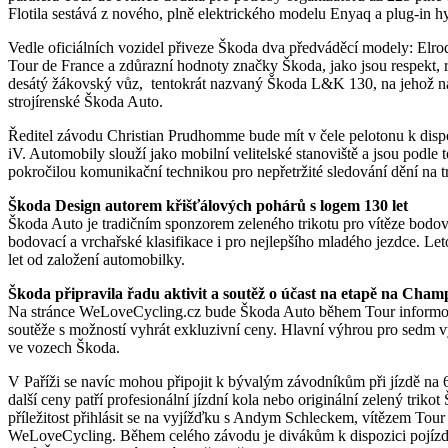
Flotila sestává z nového, plně elektrického modelu Enyaq a plug-in h
Vedle oficiálních vozidel přiveze Škoda dva předváděcí modely: Elroq
Tour de France a zdůrazní hodnoty značky Škoda, jako jsou respekt, ro
desátý žákovský vůz, tentokrát nazvaný Škoda L&K 130, na jehož náv
strojírenské Škoda Auto.
Ředitel závodu Christian Prudhomme bude mít v čele pelotonu k dis
iV. Automobily slouží jako mobilní velitelské stanoviště a jsou podl
pokročilou komunikační technikou pro nepřetržité sledování dění na tr
Škoda Design autorem křišťálových pohárů s logem 130 let
Škoda Auto je tradičním sponzorem zeleného trikotu pro vítěze bodovac
bodovací a vrchařské klasifikace i pro nejlepšího mladého jezdce. Let
let od založení automobilky.
Škoda připravila řadu aktivit a soutěž o účast na etapě na Cham
Na stránce WeLoveCycling.cz bude Škoda Auto během Tour informovat 
soutěže s možností vyhrát exkluzivní ceny. Hlavní výhrou pro sedm v
ve vozech Škoda.
V Paříži se navíc mohou připojit k bývalým závodníkům při jízdě n
další ceny patří profesionální jízdní kola nebo originální zelený tri
příležitost přihlásit se na vyjížďku s Andym Schleckem, vítězem To
WeLoveCycling. Během celého závodu je divákům k dispozici pojízd