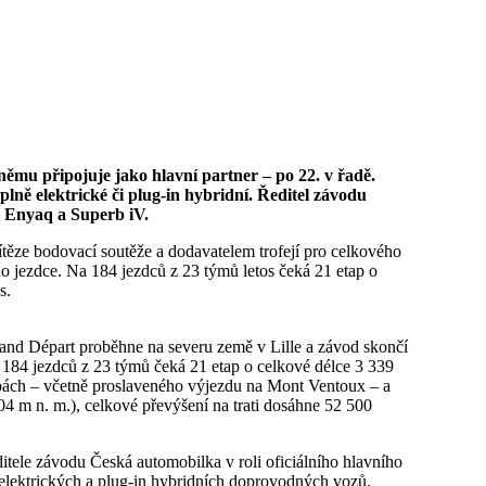
ně elektrické či plug-in hybridní. Ředitel závodu
– Enyaq a Superb iV.
ítěze bodovací soutěže a dodavatelem trofejí pro celkového
ého jezdce. Na 184 jezdců z 23 týmů letos čeká 21 etap o
s.
Grand Départ proběhne na severu země v Lille a závod skončí
 184 jezdců z 23 týmů čeká 21 etap o celkové délce 3 339
pách – včetně proslaveného výjezdu na Mont Ventoux – a
4 m n. m.), celkové převýšení na trati dosáhne 52 500
itele závodu Česká automobilka v roli oficiálního hlavního
 elektrických a plug-in hybridních doprovodných vozů.