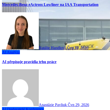
Mercedes-Benz eActross Lowliner na IAA Transportation
Natálie Handlová
Čvn 30, 2026
AI
Analýza
AI přepisuje pravidla trhu práce
Anastázie Pavliuk
Čvn 29, 2026
AI
Dodavatelé
Konference