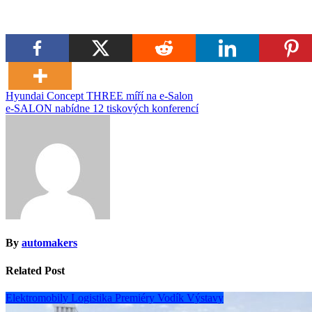
Navigace
Hyundai Concept THREE míří na e-Salon
e-SALON nabídne 12 tiskových konferencí
pro
příspěvek
By
automakers
Related Post
Elektromobily
Logistika
Premiéry
Vodík
Výstavy