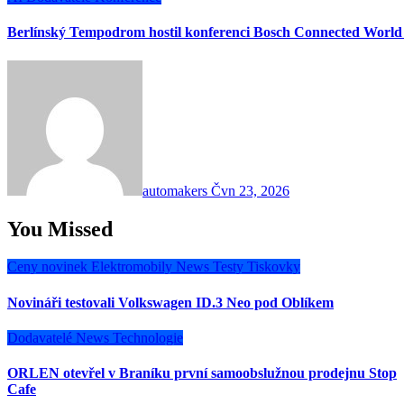
Berlínský Tempodrom hostil konferenci Bosch Connected World
automakers
Čvn 23, 2026
You Missed
Ceny novinek
Elektromobily
News
Testy
Tiskovky
Novináři testovali Volkswagen ID.3 Neo pod Oblíkem
Dodavatelé
News
Technologie
ORLEN otevřel v Braníku první samoobslužnou prodejnu Stop
Cafe