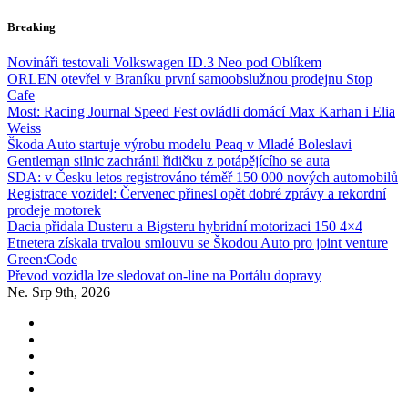
Skip
Breaking
to
content
Novináři testovali Volkswagen ID.3 Neo pod Oblíkem
ORLEN otevřel v Braníku první samoobslužnou prodejnu Stop
Cafe
Most: Racing Journal Speed Fest ovládli domácí Max Karhan i Elia
Weiss
Škoda Auto startuje výrobu modelu Peaq v Mladé Boleslavi
Gentleman silnic zachránil řidičku z potápějícího se auta
SDA: v Česku letos registrováno téměř 150 000 nových automobilů
Registrace vozidel: Červenec přinesl opět dobré zprávy a rekordní
prodeje motorek
Dacia přidala Dusteru a Bigsteru hybridní motorizaci 150 4×4
Etnetera získala trvalou smlouvu se Škodou Auto pro joint venture
Green:Code
Převod vozidla lze sledovat on-line na Portálu dopravy
Ne. Srp 9th, 2026