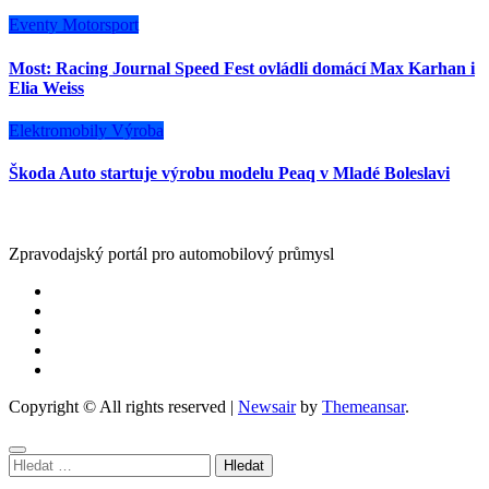
Eventy
Motorsport
Most: Racing Journal Speed Fest ovládli domácí Max Karhan i
Elia Weiss
Elektromobily
Výroba
Škoda Auto startuje výrobu modelu Peaq v Mladé Boleslavi
Zpravodajský portál pro automobilový průmysl
Copyright © All rights reserved
|
Newsair
by
Themeansar
.
Vyhledávání