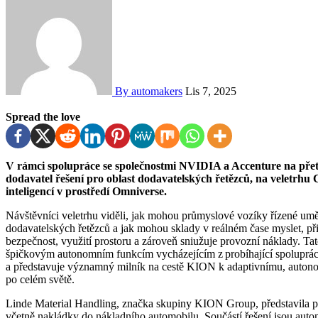
By automakers
Lis 7, 2025
Spread the love
V rámci spolupráce se společnostmi NVIDIA a Accenture na přetváření průmyslové automatizace představil KION,
dodavatel řešení pro oblast dodavatelských řetězců, na veletrh
inteligencí v prostředí Omniverse.
Návštěvníci veletrhu viděli, jak mohou průmyslové vozíky řízené uměl
dodavatelských řetězců a jak mohou sklady v reálném čase myslet, při
bezpečnost, využití prostoru a zároveň sniužuje provozní náklady. Tat
špičkovým autonomním funkcím vycházejícím z probíhající spolupr
a představuje významný milník na cestě KION k adaptivnímu, auton
po celém světě.
Linde Material Handling, značka skupiny KION Group, představila pln
včetně nakládky do nákladního automobilu. Součástí řešení jsou aut