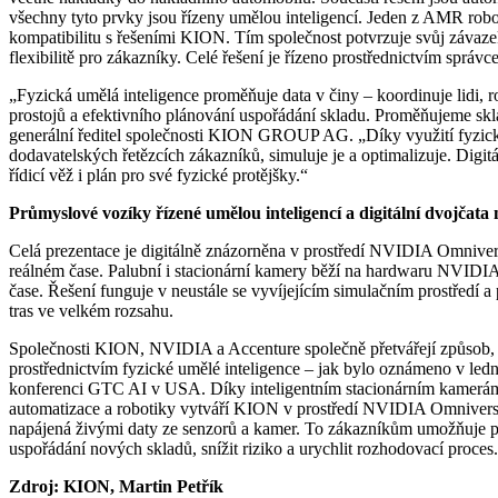
všechny tyto prvky jsou řízeny umělou inteligencí. Jeden z AMR robo
kompatibilitu s řešeními KION. Tím společnost potvrzuje svůj závaz
flexibilitě pro zákazníky. Celé řešení je řízeno prostřednictvím správce
„Fyzická umělá inteligence proměňuje data v činy – koordinuje lidi, r
prostojů a efektivního plánování uspořádání skladu. Proměňujeme skl
generální ředitel společnosti KION GROUP AG. „Díky využití fyzick
dodavatelských řetězcích zákazníků, simuluje je a optimalizuje. Digitá
řídicí věž i plán pro své fyzické protějšky.“
Průmyslové vozíky řízené umělou inteligencí a digitální dvojčata
Celá prezentace je digitálně znázorněna v prostředí NVIDIA Omniver
reálném čase. Palubní i stacionární kamery běží na hardwaru NVIDIA
čase. Řešení funguje v neustále se vyvíjejícím simulačním prostředí a
tras ve velkém rozsahu.
Společnosti KION, NVIDIA a Accenture společně přetvářejí způsob, ja
prostřednictvím fyzické umělé inteligence – jak bylo oznámeno v le
konferenci GTC AI v USA. Díky inteligentním stacionárním kamerám
automatizace a robotiky vytváří KION v prostředí NVIDIA Omniverse v
napájená živými daty ze senzorů a kamer. To zákazníkům umožňuje př
uspořádání nových skladů, snížit riziko a urychlit rozhodovací proces.
Zdroj: KION, Martin Petřík