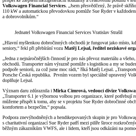
přispět ke zlepšení mezigenerační solidarity a celkovému posunu v této
Volkswagen Financial Services
. „Jsem přesvědčený, že právě skří
110 kW a automatickou převodovkou pomůže Sue Ryder v každodenní
a dobrovolníkům.“
Jednatel Volkswagen Financial Services Vratislav Strašil
„Hlavní myšlenkou dobročinných obchodů je fungovat jako místo, kd
seniory,“ řekl při přebírání vozu
Matěj Lejsal, ředitel neziskové or
„Jedna z nejnáročnějších činností je pro nás převoz materiálu a vše
obchodů. Transporter nám výrazně pomůže s logistikou a my se budeme 
podpoře seniorů, za což jsme moc rádi,“ říká Matěj Lejsal. „Transpo
Porsche Česká republika. Prvním vozem byl speciálně upravený Volk
doplňuje Lejsal.
Význam daru zdůraznila i
Mirka Cimrová, vedoucí divize Volkswag
„Transporter 6.1 je výbornou volbou pro organizace, které potřebují ro
můžeme přispět k tomu, aby se v projektu Sue Ryder dobročinné obch
komfortem a bezpečím,“ popsala.
Podpora znevýhodněných a hendikepovaných skupin je pro Volkswagen
s charitativní organizací Sue Ryder patří mezi pilíře široce rozkročen
běžným zákazníkům VWFS, ale i lidem, kteří jsou odkázáni na pomo