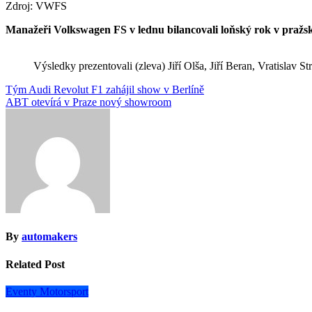
Zdroj: VWFS
Manažeři Volkswagen FS v lednu bilancovali loňský rok v pražsk
Výsledky prezentovali (zleva) Jiří Olša, Jiří Beran, Vratislav 
Navigace
Tým Audi Revolut F1 zahájil show v Berlíně
ABT otevírá v Praze nový showroom
pro
příspěvek
By
automakers
Related Post
Eventy
Motorsport