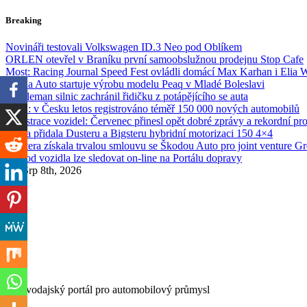
Skip
Breaking
to
content
Novináři testovali Volkswagen ID.3 Neo pod Oblíkem
ORLEN otevřel v Braníku první samoobslužnou prodejnu Stop Cafe
Most: Racing Journal Speed Fest ovládli domácí Max Karhan i Elia 
Škoda Auto startuje výrobu modelu Peaq v Mladé Boleslavi
Gentleman silnic zachránil řidičku z potápějícího se auta
SDA: v Česku letos registrováno téměř 150 000 nových automobilů
Registrace vozidel: Červenec přinesl opět dobré zprávy a rekordní pr
Dacia přidala Dusteru a Bigsteru hybridní motorizaci 150 4×4
Etnetera získala trvalou smlouvu se Škodou Auto pro joint venture G
Převod vozidla lze sledovat on-line na Portálu dopravy
So. Srp 8th, 2026
Zpravodajský portál pro automobilový průmysl