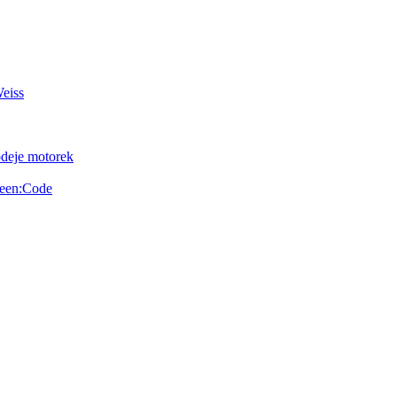
Weiss
odeje motorek
reen:Code