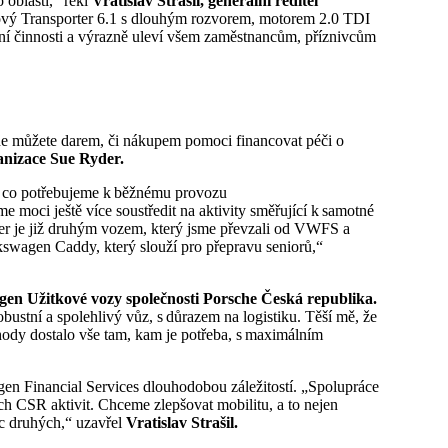
 oblasti,“ řekl
Vratislav Strašil, generální ředitel
ňový Transporter 6.1 s dlouhým rozvorem, motorem 2.0 TDI
 činnosti a výrazně uleví všem zaměstnancům, příznivcům
e můžete darem, či nákupem pomoci financovat péči o
ganizace Sue Ryder.
ho, co potřebujeme k běžnému provozu
moci ještě více soustředit na aktivity směřující k samotné
rter je již druhým vozem, který jsme převzali od VWFS a
swagen Caddy, který slouží pro přepravu seniorů,“
en Užitkové vozy společnosti Porsche Česká republika.
bustní a spolehlivý vůz, s důrazem na logistiku. Těší mě, že
ody dostalo vše tam, kam je potřeba, s maximálním
 Financial Services dlouhodobou záležitostí. „Spolupráce
ých CSR aktivit. Chceme zlepšovat mobilitu, a to nejen
c druhých,“ uzavřel
Vratislav Strašil.