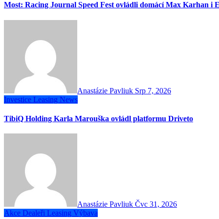
Most: Racing Journal Speed Fest ovládli domácí Max Karhan i E
Anastázie Pavliuk
Srp 7, 2026
Investice
Leasing
News
TibiQ Holding Karla Marouška ovládl platformu Driveto
Anastázie Pavliuk
Čvc 31, 2026
Akce
Dealeři
Leasing
Výbava