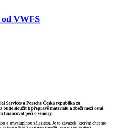
er od VWFS
bude sloužit k přepravě materiálu a zboží mezi osmi
m financovat péči o seniory.
ou a smysluplnou záležitost. Je to závazek, kterým chceme