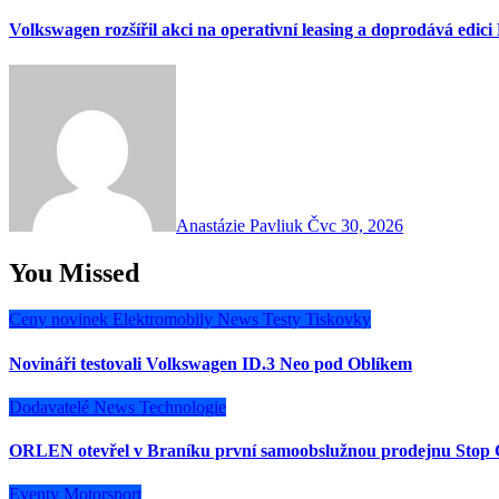
Volkswagen rozšířil akci na operativní leasing a doprodává edici
Anastázie Pavliuk
Čvc 30, 2026
You Missed
Ceny novinek
Elektromobily
News
Testy
Tiskovky
Novináři testovali Volkswagen ID.3 Neo pod Oblíkem
Dodavatelé
News
Technologie
ORLEN otevřel v Braníku první samoobslužnou prodejnu Stop 
Eventy
Motorsport