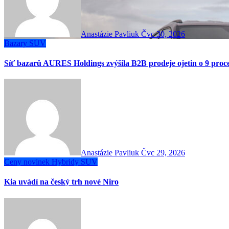
Anastázie Pavliuk
Čvc 30, 2026
Bazary
SUV
Síť bazarů AURES Holdings zvýšila B2B prodeje ojetin o 9 proc
Anastázie Pavliuk
Čvc 29, 2026
Ceny novinek
Hybridy
SUV
Kia uvádí na český trh nové Niro