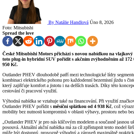
By Natálie Handlová
Úno 8, 2026
Foto: Mitsubishi
Spread the love
České Mitsubishi Motors přichází s novou nabídkou na vlajkový model Outlander PHEV 4×4. Zákazníci nyní mohou
toto plug-in hybridní SUV pořídit s akčním zvýhodněním až 172 
950 Kč.
Outlander PHEV dlouhodobě patří mezi technologické lídry segment
kombinaci elektrického pohonu pro každodenní bezemisní jízdu s čis
který zajišťuje komfort a jistotu i na delších trasách. Díky této konce
cestování či pracovní využití.
Výhodná nabídka se vztahuje také na financování. Při využití značk
Outlander PHEV pořídit s
měsíční splátkou od 4 938 Kč
, což výraz
mobility bez nutnosti kompromisů v oblasti výbavy, prostoru nebo be
„Outlander PHEV je pro nás klíčovým modelem a současně jasnou uk
posouvá. Aktuální akční nabídka má za cíl zpřístupnit tento model šir
může být dostupný, provozně výhodný a zároveň maximálně praktický,