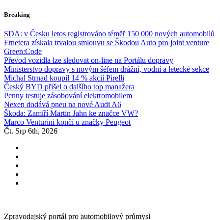
Skip
Breaking
to
content
SDA: v Česku letos registrováno téměř 150 000 nových automobilů
Etnetera získala trvalou smlouvu se Škodou Auto pro joint venture
Green:Code
Převod vozidla lze sledovat on-line na Portálu dopravy
Ministerstvo dopravy s novým šéfem drážní, vodní a letecké sekce
Michal Strnad koupil 14 % akcií Pirelli
Český BYD přišel o dalšího top manažera
Penny testuje zásobování elektromobilem
Nexen dodává pneu na nové Audi A6
Škoda: Zamíří Martin Jahn ke značce VW?
Marco Venturini končí u značky Peugeot
Čt. Srp 6th, 2026
Zpravodajský portál pro automobilový průmysl