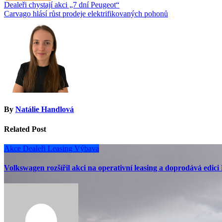
Navigace
Dealeři chystají akci „7 dní Peugeot“
Carvago hlásí růst prodeje elektrifikovaných pohonů
pro
příspěvek
By
Natálie Handlová
Related Post
Akce
Dealeři
Leasing
Výbava
Volkswagen rozšířil akci na operativní leasing a doprodává edici