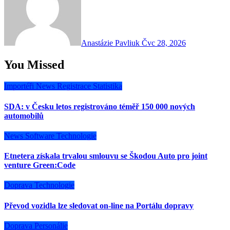
Anastázie Pavliuk
Čvc 28, 2026
You Missed
Importéři
News
Registrace
Statistika
SDA: v Česku letos registrováno téměř 150 000 nových
automobilů
News
Software
Technologie
Etnetera získala trvalou smlouvu se Škodou Auto pro joint
venture Green:Code
Doprava
Technologie
Převod vozidla lze sledovat on-line na Portálu dopravy
Doprava
Personálie