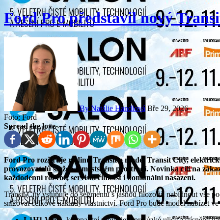
Ford Pro představil nový Transi
By Natálie Handlová
Bře 29, 2026
Foto: Ford
Spread the love
Ford Pro rozšiřuje rodinu Transit o model Transit City, elektrickou dodávku navrženou pro potřeby firem a
provozovatelů služeb v městském prostředí. Novinka cílí na zákaz
každodenní rozvoz, servisní činnost i komunální nasazení.
Transit City vstupuje do segmentu s jasnou filozofií: nabídnout vše p
snižovat celkové náklady vlastnictví. Ford Pro bude model nabízet ve
L1H1 Van
– kompaktní provedení pro úzké ulice a stísněné nakl