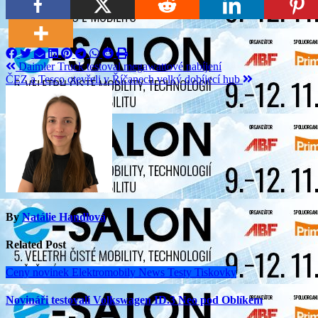
Navigace
Daimler Truck testoval megawattové nabíjení
ČEZ a Tesco otevřeli v Říčanech velký dobíjecí hub
pro
příspěvek
By
Natálie Handlová
Related Post
Ceny novinek
Elektromobily
News
Testy
Tiskovky
Novináři testovali Volkswagen ID.3 Neo pod Oblíkem