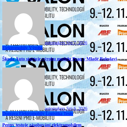
automakers
Srp 7, 2026
Elektromobily
Výroba
Škoda Auto startuje výrobu modelu Peaq v Mladé Boleslavi
automakers
Srp 6, 2026
Doprava
Elektromobily
Logistika
Testy
Penny testuje zásobování elektromobilem