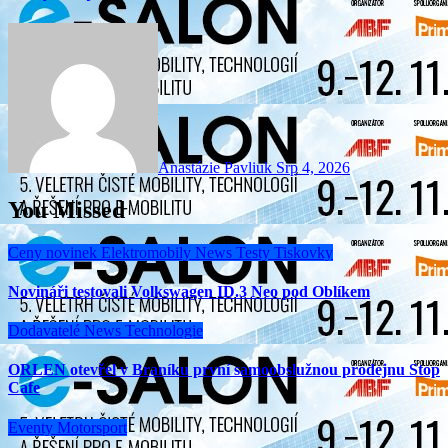
Anastázie Pavliuk
Srp 4, 2026
You Missed
Ceny novinek
Elektromobily
News
Testy
Tiskovky
Novináři testovali Volkswagen ID.3 Neo pod Oblíkem
Dodavatelé
News
Technologie
ORLEN otevřel v Braníku první samoobslužnou prodejnu Stop
Cafe
Eventy
Motorsport