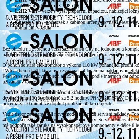
užitečným zatížením až 1 085 kg
L2H2 Van
– verze s vyšší přepravní kapacitou, nabízející ložn
délku přes 3 000 mm³
Chassis Cab
– podvozek s kabinou určený pro další přestavby,
komunální vozidla
Bez ohledu na zvolenou verzi sází Transit City na jednotnou a kompl
nákladového prostoru, poloviční vnitřní obložení a kotevní body pro z
O pohon se stará elektromotor o výkonu 110 kW pohánějící přední ko
kWh a chemií LFP, která byla zvolena s ohledem na nákladovou efektiv
Ford Pro uvádí cílový dojezd až 254 km, což podle interních dat odp
uživatelů v tomto segmentu.
Transit City má zároveň nabídnout konkurenceschopné provozní param
dobít z 10 na 100 % přibližně za 5,2 hodiny. Při využití 67kW DC ryc
přičemž za 10 minut lze doplnit přibližně 50 km dojezdu.
Vedle úspor za energii cílí nový model i na nižší servisní náklady. F
40 % nižší než u srovnatelné dieselové dodávky. Servisní interval je
má podpořit také záruka na vysokonapěťové komponenty v délce 8 l