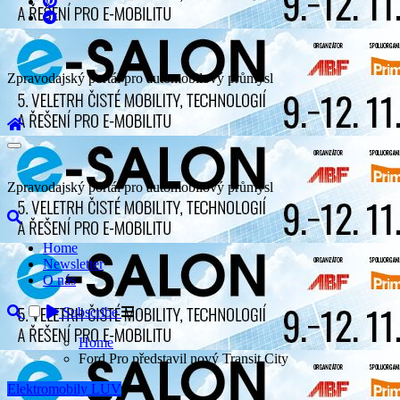
Zpravodajský portál pro automobilový průmysl
Zpravodajský portál pro automobilový průmysl
Home
Newsletter
O nás
Subscribe
Home
Ford Pro představil nový Transit City
Elektromobily
LUV