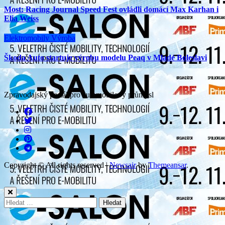
Most: Racing Journal Speed Fest ovládli domácí Max Karhan i
Elia Weiss
Elektromobily
Výroba
Škoda Auto startuje výrobu modelu Peaq v Mladé Boleslavi
Zpravodajský portál pro automobilový průmysl
Copyright © All rights reserved
|
Newsair
by
Themeansar
.
Vyhledávání