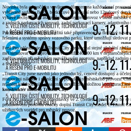
Novinka byla od počátku vyvíjena s důrazem na každodenní pracovní 
vyhřívané sedadlo řidiče, bezklíčové startování nebo 12palcový dot
výbavě nechybějí ani asistenční systémy pro provoz v husté městské
a zadních parkovacích senzorů, zadní parkovací kamery, adaptivního
Pro firemní zákazníky je důležitá také připravenost na flotilové nasazen
řešeními a systémy správy vozového parku, které umožňují sledovat po
Ford Pro zdůrazňuje, že Transit City absolvoval stejné globální zátěž
měl simulovat 10 let provozu a více než 240 000 km v nejnáročnější
zatěžovaným při městském rozvážkovém provozu, například zadním d
a sedadlu řidiče.
„Transit City jsme navrhli jako jednoduchý, cenově dostupný a účelný
rostoucími náklady i měnícími se požadavky městského provozu. Chtě
reálném každodenním nasazení a nevyžaduje složitou konfiguraci ani 
konstruktér modelu Transit City
.
Ford Pro plánuje otevřít objednávky ve 2. čtvrtletí a první vozy by se
produktovém portfoliu značky doplní Transit City model E-Transit Cu
užitkových vozidel pro městský provoz.