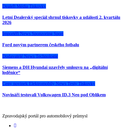
Dealeři
Média
Tiskovky
Letní Dealerský speciál shrnul tiskovky a události 2. kvartálu
2026
Importéři
News
Sponzoring
Sport
Ford novým partnerem českého fotbalu
Dodavatelé
News
Technologie
Siemens a DH Hyundai uzavřely smlouvu na „digitální
loděnice“
Ceny novinek
Elektromobily
News
Testy
Tiskovky
Novináři testovali Volkswagen ID.3 Neo pod Oblíkem
Zpravodajský portál pro automobilový průmysl