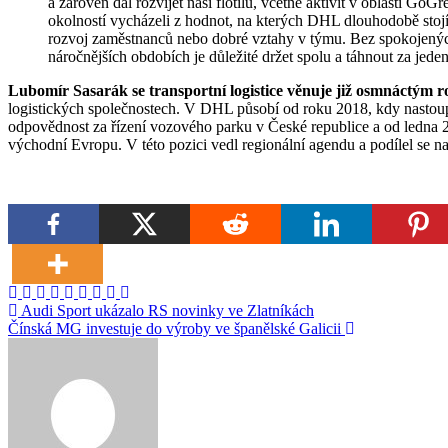
a zároveň dál rozvíjet naši flotilu, včetně aktivit v oblasti Go
okolností vycházeli z hodnot, na kterých DHL dlouhodobě stojí
rozvoj zaměstnanců nebo dobré vztahy v týmu. Bez spokojenýc
náročnějších obdobích je důležité držet spolu a táhnout za jede
Lubomír Sasarák se transportní logistice věnuje již osmnáctým 
logistických společnostech. V DHL působí od roku 2018, kdy nastoup
odpovědnost za řízení vozového parku v České republice a od ledna 2
východní Evropu. V této pozici vedl regionální agendu a podílel se na
Navigace
Audi Sport ukázalo RS novinky ve Zlatníkách
Čínská MG investuje do výroby ve španělské Galicii
pro
příspěvek