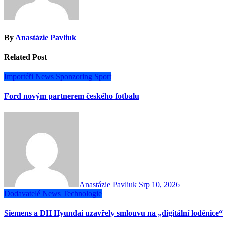
By
Anastázie Pavliuk
Related Post
Importéři
News
Sponzoring
Sport
Ford novým partnerem českého fotbalu
Anastázie Pavliuk
Srp 10, 2026
Dodavatelé
News
Technologie
Siemens a DH Hyundai uzavřely smlouvu na „digitální loděnice“