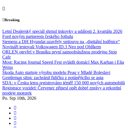
Skip
to
content
Breaking
Letní Dealerský speciál shrnul tiskovky a události 2. kvartálu 2026
Ford novým partnerem českého fotbalu
Siemens a DH Hyundai uzavřely smlouvu na „digitální loděnice“
Novináři testovali Volkswagen ID.3 Neo pod Oblíkem
ORLEN otevřel v Braníku první samoobslužnou prodejnu Stop
Cafe
Most: Racing Journal Speed Fest ovládli domácí Max Karhan i Elia
Weiss
Škoda Auto startuje výrobu modelu Peaq v Mladé Boleslavi
Gentleman silnic zachránil řidičku z potápějícího se auta
SDA: v Česku letos registrováno téměř 150 000 nových automobilů
Registrace vozidel: Červenec přinesl opět dobré zprávy a rekordní
prodeje motorek
Po. Srp 10th, 2026