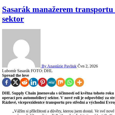
Sasarák manažerem transportu
sektor
By Anastázie Pavliuk
Čvn 2, 2026
Lubomír Sasarák FOTO: DHL
Spread the love
DHL Supply Chain jmenovala s účinností od května tohoto roku Lubomíra Sasaráka do funkce vedoucího dopravních
operací pro automobilový sektor. V nové roli je odpovědný za stra
Rázlové, viceprezidentce transportu pro střední a východní Evro
„Vážím si příležitosti a důvěry, kterou jsem dostal. Ve své nové roli se chci zaměřit na stabilizaci současných projektů