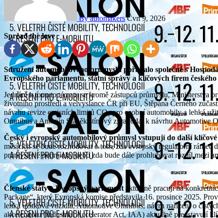
By automakers
Čvn 9, 2026
Spread the love
Sdružení automobilového průmyslu pořádalo společně s Hospodářskou komorou ČR kulatý stůl, který propojil zástupce
Evropského parlamentu, státní správy a klíčových firem českéh
Jednání k tomuto tématu se kromě zástupců průmyslu, Ministerstva pr
životního prostředí a velvyslance ČR při EU, Štěpána Černého zúčastn
návrhu revize emisních limitů CO₂ pro osobní automobily a lehká uži
Omnibus a Antonín Staněk stínový zpravodaj k návrhu Automotive 
Český i evropský automobilový průmysl vstupují do další klíčové 
měsících se bude rozhodovat o tom, zda evropský regulatorní rámec do
průmyslové podmínky nebo zda bude dále prohlubovat rozdíl mezi amb
Členské státy a Evropský parlament
aktuálně pracují na konkrétní
Package“, který Evropská komise představila 16. prosince 2025. Pro
lehká užitková vozidla, Automotive Omnibus, návrh nařízení o čist
akcelerátoru (Industrial Accelerator Act, IAA) aktuálně představují kl