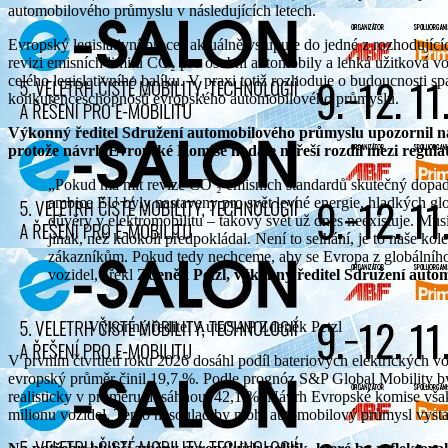
automobilového průmyslu v následujících letech.
Evropský legislativní proces aktuálně vstupuje do jedné z rozhodující
revizi emisních limitů CO₂ pro osobní automobily a lehká užitková vozi
celého legislativního balíku. V praxi totiž rozhoduje o budoucnosti sp
konkurenceschopnosti evropského automobilového průmyslu.
Výkonný ředitel Sdružení automobilového průmyslu upozornil na fa
protože návrh Evropské Komise nadále neřeší rozdíl mezi regulat
„Pokud má mít revize CO ₂ emisních standardů skutečný dopad, nesmí skončit jen u kosmetických úprav. Původní
ambice EU byly nastaveny pro svět levné energie, hladkých glo
důvěry v elektromobilitu – takový svět už dnes neexistuje. Mu
jinak, než kdokoli předpokládal. Není to selhání, je to naše k
zákazníkům. Pokud tedy nechceme, aby se Evropa z globálníh
vozidel,“ řekl
Zdeněk Petzl, výkonný ředitel Sdružení auto
Výkonný ředitel AutoSAP Zdeněk Petzl
V prvním čtvrtletí roku 2026 dosáhl podíl bateriových elektrických v
evropský průměr činil 19,7 %. Podle prognóz S&P Global Mobility b
realisticky v průměru dosáhnout 42,1 %. Návrh Evropské komise však 
milionu vozidel. Tento nesoulad by mohl automobilový průmysl vystav