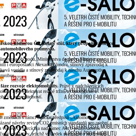
o automobilového průmyslu.
ůmyslu a obchodu, Ministerstva dopravy, Ministerstva
ili i europoslanci Alexandr Vondra, stínový zpravodaj k
tková vozidla a stínový zpravodaj k návrhu Automotive
Omnibus.
fáze rozvoje elektromobility.
Právě v nadcházejících
káže lépe reflektovat reálné tržní, technologické a
icí a proveditelností.
ch změnách v rámci balíčku předpisů „Automotive
vázané návrhy revize CO2 emisních standardů pro osobní a
ých vozových parcích a nad rámec Akt o průmyslovém
íčové legislativy, jejichž výsledek rozhodne o směřování