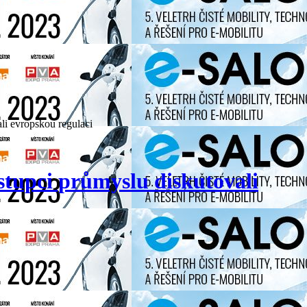
ali evropskou regulaci
ástupci průmyslu diskutovali