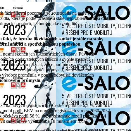
ch fází. Hlavní pozornost se soustředila na ostře sledovanou
dla, která je podle účastníků stále nejproblematičtější částí
alovacích motorů, technologické neutralitě i
kt, že hrozba likvidačních sankcí je stále na stole,
orní ambicí a spotřebitelskou poptávkou.
bálních dodavatelských řetězců a rychle rostoucí
síme mít odvahu přiznat, že se podmínky vyvinuly
olektivní odpovědnost vůči průmyslu, zaměstnancům i
o výrobce proměnila v pouhé odbytiště dovážených
mobilového průmyslu.
ozů na nových registracích v České republice 6,2 %, zatímco
y mohl podíl BEV na nových registracích v roce 2030-2032
očekává podíl 56 %, což představuje rozdíl přibližně 1,4
it sankcím ve výši zhruba 18 miliard eur ročně.