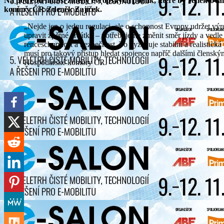
Na potřebu hlubší změny evropských politik, které by reflektova
komory ČR Zdeněk Zajíček.
„Nejde jen o jednu regulaci, ale o schopnost Evropy udržet výrobu a inovace. Pokud má Evropa obstát, nestačí
upravit zpětné zrcátko – potřebujeme změnit směr jízdy a vedle 
renceschopnost a bezpečnost. To vyžaduje stabilní a realistická
musí pro takový přístup hledat spojence napříč dalšími členským
Hospodářské komory ČR.