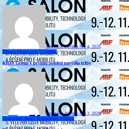
Anastázie Pavliuk
Srp 4, 2026
Bilance
Dodavatelé
Výsledky
KION Group v prvním pololetí navýšila tržby
Anastázie Pavliuk
Srp 3, 2026
Dodavatelé
News
Technologie
Výbava