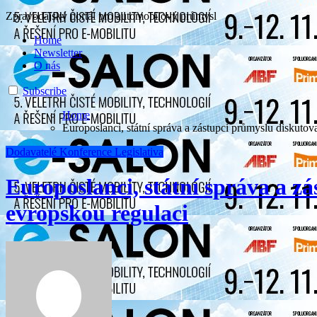
Zpravodajský portál pro automobilový průmysl
Home
Newsletter
O nás
Subscribe
Home
Europoslanci, státní správa a zástupci průmyslu diskutov
Dodavatelé
Konference
Legislativa
Europoslanci, státní správa a z
evropskou regulaci