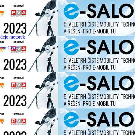
odeje motorek
reen:Code