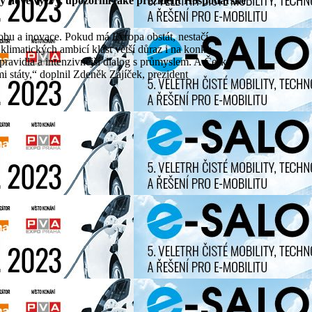
ly nové výzvy, upozornil také prezident Hospodářské
klimatických ambicí klást větší důraz i na konku-
 pravidla a intenzivnější dialog s průmyslem. A Česko
i státy,“ doplnil Zdeněk Zajíček, prezident