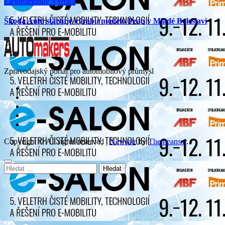
Elektromobily
Výroba
Škoda Auto startuje výrobu modelu Peaq v Mladé Boleslavi
Zpravodajský portál pro automobilový průmysl
Copyright © All rights reserved
|
Newsair
by
Themeansar
.
Vyhledávání