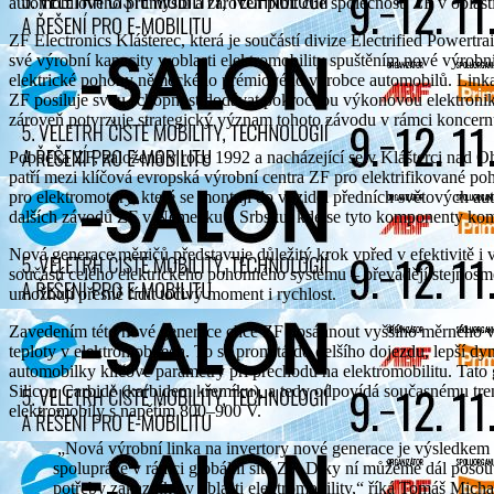
automobilového průmyslu a zároveň plnit cíle společnosti ZF v oblasti 
ZF Electronics Klášterec, která je součástí divize Electrified Powert
své výrobní kapacity v oblasti elektromobility spuštěním nové výrobn
elektrické pohony německého prémiového výrobce automobilů. Linka
ZF posiluje svou schopnost dodávat pokročilou výkonovou elektroni
zároveň potvrzuje strategický význam tohoto závodu v rámci koncern
Pobočka ZF, založená v roce 1992 a nacházející se v Klášterci nad Oh
patří mezi klíčová evropská výrobní centra ZF pro elektrifikované p
pro elektromotory, které se montují do vozidel předních světových a
dalších závodů ZF v Německu a Srbsku, kde se tyto komponenty komp
Nová generace měničů představuje důležitý krok vpřed v efektivitě i 
součástí celého elektrického pohonného systému – převádějí stejnosmě
umožňují přesně řídit točivý moment i rychlost.
Zavedením této nové generace chce ZF dosáhnout vyššího měrného výko
teploty v elektromobilech. To se promítá do delšího dojezdu, lepší dyn
automobilky klíčové parametry při přechodu na elektromobilitu. Tato 
Silicon Carbide (karbidem křemíku), a tedy odpovídá současnému tre
elektromobily s napětím 800–900 V.
„Nová výrobní linka na invertory nové generace je výsledkem dlouhodobého vývoje v našem závodě a úzké
spolupráce v rámci globální sítě ZF. Díky ní můžeme dál posou
potřeby zákazníků v oblasti elektromobility,“ říká Tomáš Michal,