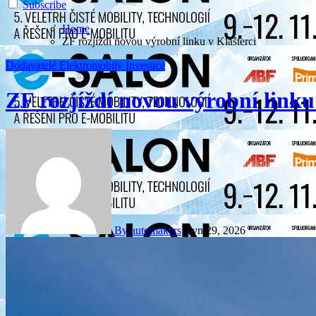
Subscribe
Home
ZF rozjíždí novou výrobní linku v Klášterci
Dodavatelé
Elektromobily
Investice
ZF rozjíždí novou výrobní linku
By automakers
Čvn 29, 2026