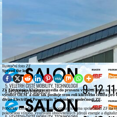
Ilustrační foto ZF
Spread the love
ZF Electronics Klášterec uvedla do provozu výrobní linku na výrobu nové generace měničů pro německého prémiového
výrobce OEM a dále tak posiluje svou roli klíčového centra pro 
divize Electrified Powertrain Technology společnosti ZF.
Pobočka, která funguje jako nízkoemisní továrna společnosti ZF na v
pokročilou výrobu, využívání obnovitelných zdrojů energie a digitali