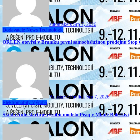
automakers
Srp 7, 2026
Dodavatelé
News
Technologie
ORLEN otevřel v Braníku první samoobslužnou prodejnu Stop 
Anastázie Pavliuk
Srp 7, 2026
Elektromobily
Výroba
Škoda Auto startuje výrobu modelu Peaq v Mladé Boleslavi