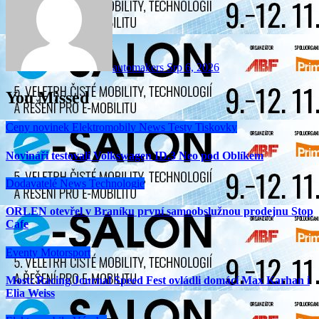
automakers
Srp 6, 2026
You Missed
Ceny novinek
Elektromobily
News
Testy
Tiskovky
Novináři testovali Volkswagen ID.3 Neo pod Oblíkem
Dodavatelé
News
Technologie
ORLEN otevřel v Braníku první samoobslužnou prodejnu Stop
Cafe
Eventy
Motorsport
Most: Racing Journal Speed Fest ovládli domácí Max Karhan i
Elia Weiss