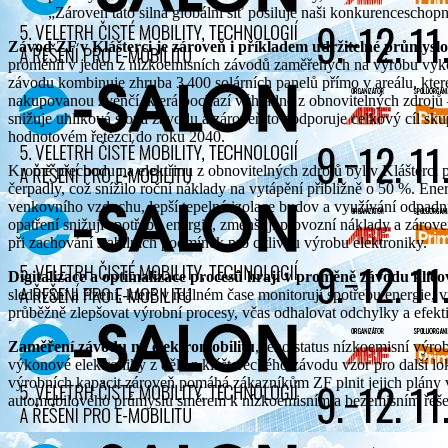
„Zároveň tato silná globální síť posiluje naši konkurenceschopn
Závod ZF v Klášterci je zároveň i příkladem udržitelné průmysl
proměnil v jeden z nízkoemisních závodů zaměřených na výrobu výko
závodu kombinuje zhruba 3 400 solárních panelů přímo v areálu, které 
nakupovanou zvenčí, která pochází výhradně z obnovitelných zdrojů 
snižuje uhlíková stopa závodu a zároveň to podporuje celkový cíl sku
hodnotovém řetězci do roku 2040.
Kromě přechodu na elektřinu z obnovitelných zdrojů byl v Klášterci
čerpadly, což snížilo roční náklady na vytápění přibližně o 50 %. En
venkovního vzduchu, lepší tepelná izolace budov a využívání odpadn
opatření snižují spotřebu energie, zmenšují provozní náklady a zárov
při zachování stabilních podmínek pro citlivou výrobu elektroniky.
Digitalizace a optimalizace procesů hrají v proměně závodu klíčov
sledování a řízení, které v reálném čase monitorují spotřebu energie,
průběžně zlepšovat výrobní procesy, včas odhalovat odchylky a efekt
Zaměření závodu na elektromobilitu
, jeho status nízkoemisní výr
výkonové elektroniky z dělá z kláštereckého závodu vzor pro další lok
výrobních kapacit zároveň pomáhá zákazníkům ZF plnit jejich plány v ob
automobilového průmyslu směrem k nízkoemisním a bezemisním řeše