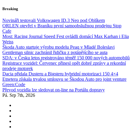
Skip
Breaking
to
content
Novináři testovali Volkswagen ID.3 Neo pod Oblíkem
ORLEN otevřel v Braníku první samoobslužnou prodejnu Stop
Cafe
Most: Racing Journal Speed Fest ovládli domácí Max Karhan i Elia
Weiss
Škoda Auto startuje výrobu modelu Peaq v Mladé Boleslavi
Gentleman silnic zachránil řidičku z potápějícího se auta
SDA: v Česku letos registrováno téměř 150 000 nových automobilů
Registrace vozidel: Červenec přinesl opět dobré zprávy a rekordní
prodeje motorek
Dacia přidala Dusteru a Bigsteru hybridní motorizaci 150 4×4
Etnetera získala trvalou smlouvu se Škodou Auto pro joint venture
Green:Code
Převod vozidla lze sledovat on-line na Portálu dopravy
Pá. Srp 7th, 2026