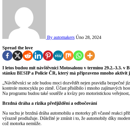
By automakers
Úno 28, 2024
Spread the love
I letos budou mít návštěvníci Motosalonu v termínu 29.2.-3.3. v B
stánku
BESIP a Policie ČR, který má připraveno mnoho aktivit ja
„Návštěvníci se zde budou moci dozvědět nejen pravidla bezpečné jízdy
kontrole motocyklu po zimě. Účast přislíbilo i mnoho zajímavých hos
Na programu budou také soutěže a kvízy pro motoristickou veřejnost,
Brzdná dráha a rizika předjíždění a odbočování
Na suchu je brzdná dráha automobilu a motorky při včasné reakci při
výrazně prodlužuje. Důležité je zmínit i to, že automobily díky mode
což motorka nemůže.