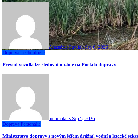
Anastázie Pavliuk
Srp 6, 2026
Doprava
Technologie
Převod vozidla lze sledovat on-line na Portálu dopravy
automakers
Srp 5, 2026
Doprava
Personálie
Ministerstvo dopravy s novým šéfem drážní, vodní a letecké sekc