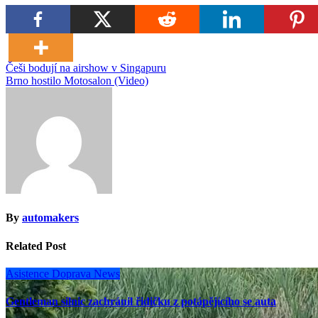
Navigace
Češi bodují na airshow v Singapuru
Brno hostilo Motosalon (Video)
pro
příspěvek
By
automakers
Related Post
Asistence
Doprava
News
Gentleman silnic zachránil řidičku z potápějícího se auta