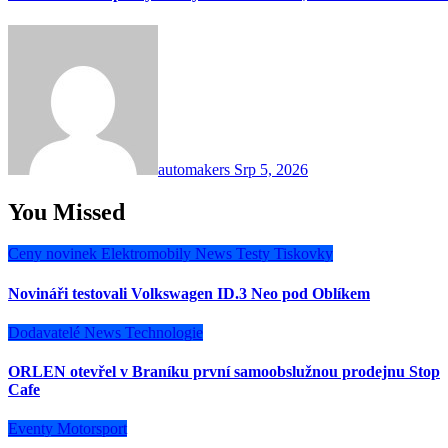
automakers
Srp 5, 2026
You Missed
Ceny novinek
Elektromobily
News
Testy
Tiskovky
Novináři testovali Volkswagen ID.3 Neo pod Oblíkem
Dodavatelé
News
Technologie
ORLEN otevřel v Braníku první samoobslužnou prodejnu Stop
Cafe
Eventy
Motorsport