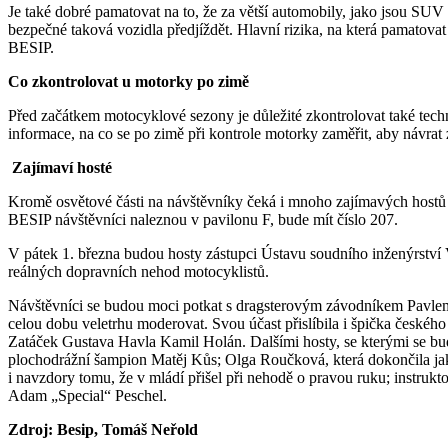
Je také dobré pamatovat na to, že za větší automobily, jako jsou SUV č
bezpečné taková vozidla předjíždět. Hlavní rizika, na která pamatovat 
BESIP.
Co zkontrolovat u motorky po zimě
Před začátkem motocyklové sezony je důležité zkontrolovat také tech
informace, na co se po zimě při kontrole motorky zaměřit, aby návrat 
Zajímaví hosté
Kromě osvětové části na návštěvníky čeká i mnoho zajímavých hostů 
BESIP návštěvníci naleznou v pavilonu F, bude mít číslo 207.
V pátek 1. března budou hosty zástupci Ústavu soudního inženýrství
reálných dopravních nehod motocyklistů.
Návštěvníci se budou moci potkat s dragsterovým závodníkem Pavle
celou dobu veletrhu moderovat. Svou účast přislíbila i špička českéh
Zatáček Gustava Havla Kamil Holán. Dalšími hosty, se kterými se bud
plochodrážní šampion Matěj Kůs; Olga Roučková, která dokončila ja
i navzdory tomu, že v mládí přišel při nehodě o pravou ruku; instruk
Adam „Special“ Peschel.
Zdroj: Besip, Tomáš Neřold