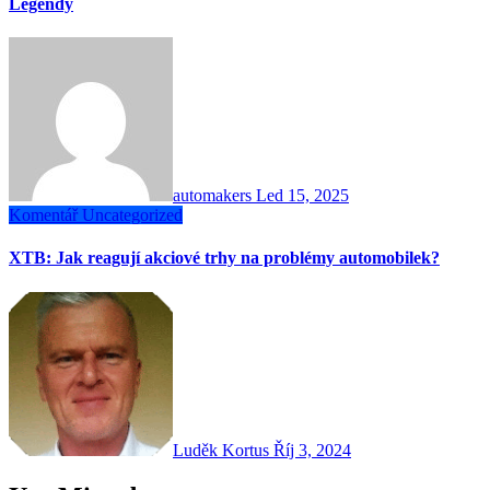
Legendy
automakers
Led 15, 2025
Komentář
Uncategorized
XTB: Jak reagují akciové trhy na problémy automobilek?
Luděk Kortus
Říj 3, 2024