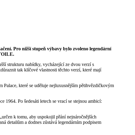
načení.
Pro nižší stupeň výbavy bylo zvoleno legendární
ÉTOILE.
í strukturu nabídky, vycházející ze dvou verzí s
aznit tak klíčové vlastnosti těchto verzí, které mají
Palace, které se uděluje nejluxusnějším pětihvězdičkovým
e 1964. Po šedesáti letech se vrací se stejnou ambicí:
„určen k tomu, aby uspokojil přání nejnáročnějších
ovaná detailům a dodnes zůstává legendárním podpisem