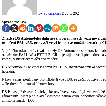
By automakers
Dub 3, 2024
Spread the love
Značka DS Automobiles dala novým verzím svých vozů nová oz
označení PALLAS, pro vyšší verzi je poprvé použito označení 
V průběhu roku 2024 získají modely DS Automobiles novou, jednodušš
označením PALLAS a ÉTOILE. Cílem je zajistit větší přehlednost a zdůr
kořeny v historickém dědictví značky.
DS Automobiles se vrací k názvu PALLAS, inspirovanému označením 
hotelům.
Název Pallas, používaný pro někdejší vozy DS, se začal používat v roc
ztělesňovat francouzské know-how.
DS Pallas, představený tehdy jako nová verze vozu, byl ve své době 
zákazníků“. Mezi jeho hlavní vlastnosti patřila velká pozornost věn
z historie značky DS.