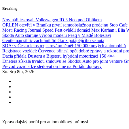
Skip
Breaking
to
content
Novináři testovali Volkswagen ID.3 Neo pod Oblíkem
ORLEN otevřel v Braníku první samoobslužnou prodejnu Stop Cafe
Most: Racing Journal Speed Fest ovládli domácí Max Karhan i Elia 
Škoda Auto startuje výrobu modelu Peaq v Mladé Boleslavi
Gentleman silnic zachránil řidičku z potápějícího se auta
SDA: v Česku letos registrováno téměř 150 000 nových automobilů
Registrace vozidel: Červenec přinesl opět dobré zprávy a rekordní pr
Dacia přidala Dusteru a Bigsteru hybridní motorizaci 150 4×4
Etnetera získala trvalou smlouvu se Škodou Auto pro joint venture G
Převod vozidla lze sledovat on-line na Portálu dopravy
So. Srp 8th, 2026
Zpravodajský portál pro automobilový průmysl