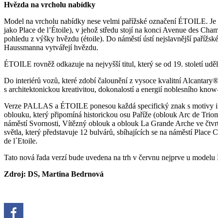
Hvězda na vrcholu nabídky
Model na vrcholu nabídky nese velmi pařížské označení ÉTOILE. Je
jako Place de l’Étoile), v jehož středu stojí na konci Avenue des Cha
pohledu z výšky hvězdu (étoile). Do náměstí ústí nejslavnější pařížsk
Haussmanna vytvářejí hvězdu.
ÉTOILE rovněž odkazuje na nejvyšší titul, který se od 19. století udě
Do interiérů vozů, které zdobí čalounění z vysoce kvalitní Alcantar
s architektonickou kreativitou, dokonalostí a energií noblesního kno
Verze PALLAS a ÉTOILE ponesou každá specifický znak s motivy 
oblouku, který připomíná historickou osu Paříže (oblouk Arc de Trio
náměstí Svornosti, Vítězný oblouk a oblouk La Grande Arche ve čtvr
světla, který představuje 12 bulvárů, sbíhajících se na náměstí Place
de l´Etoile.
Tato nová řada verzí bude uvedena na trh v červnu nejprve u modelu
Zdroj: DS, Martina Bedrnová