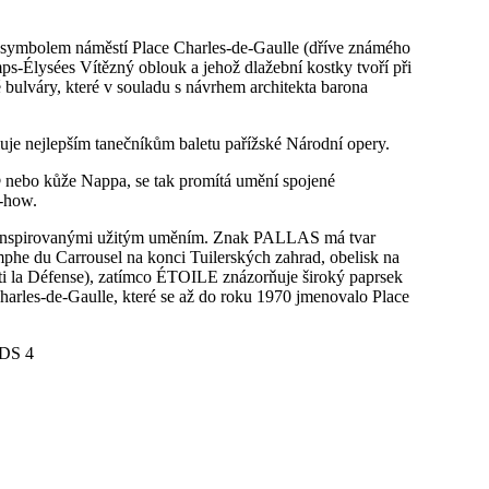
 symbolem náměstí Place Charles-de-Gaulle (dříve známého
mps-Élysées Vítězný oblouk a jehož dlažební kostky tvoří při
é bulváry, které v souladu s návrhem architekta barona
luje nejlepším tanečníkům baletu pařížské Národní opery.
y® nebo kůže Nappa, se tak promítá umění spojené
w-how.
inspirovanými užitým uměním. Znak PALLAS má tvar
mphe du Carrousel na konci Tuilerských zahrad, obelisk na
ti la Défense), zatímco ÉTOILE znázorňuje široký paprsek
 Charles-de-Gaulle, které se až do roku 1970 jmenovalo Place
 DS 4