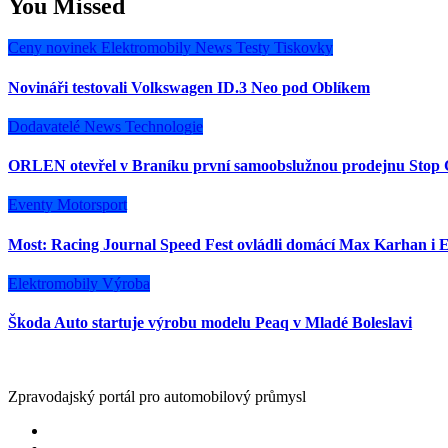
You Missed
Ceny novinek
Elektromobily
News
Testy
Tiskovky
Novináři testovali Volkswagen ID.3 Neo pod Oblíkem
Dodavatelé
News
Technologie
ORLEN otevřel v Braníku první samoobslužnou prodejnu Stop 
Eventy
Motorsport
Most: Racing Journal Speed Fest ovládli domácí Max Karhan i E
Elektromobily
Výroba
Škoda Auto startuje výrobu modelu Peaq v Mladé Boleslavi
Zpravodajský portál pro automobilový průmysl