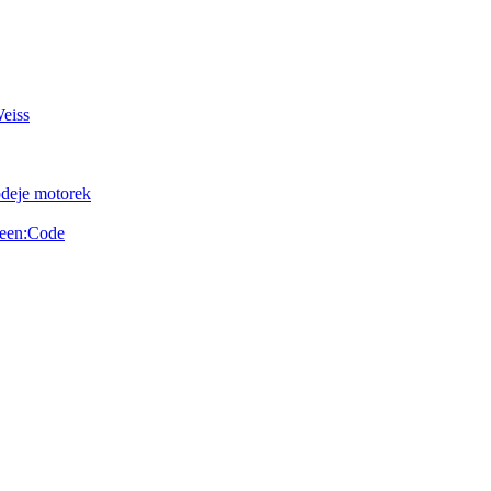
Weiss
odeje motorek
reen:Code