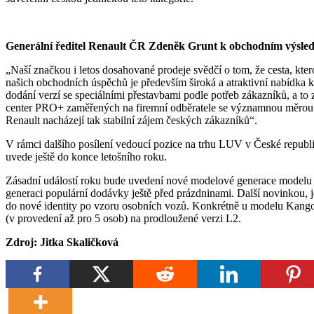
Generální ředitel Renault ČR Zdeněk Grunt k obchodním výsledk
„Naší značkou i letos dosahované prodeje svědčí o tom, že cesta, kte
našich obchodních úspěchů je především široká a atraktivní nabídka
dodání verzí se speciálními přestavbami podle potřeb zákazníků, a t
center PRO+ zaměřených na firemní odběratele se významnou měrou 
Renault nacházejí tak stabilní zájem českých zákazníků“.
V rámci dalšího posílení vedoucí pozice na trhu LUV v České republi
uvede ještě do konce letošního roku.
Zásadní událostí roku bude uvedení nové modelové generace modelu 
generaci populární dodávky ještě před prázdninami. Další novinkou, 
do nové identity po vzoru osobních vozů. Konkrétně u modelu Kangoo
(v provedení až pro 5 osob) na prodloužené verzi L2.
Zdroj: Jitka Skaličková