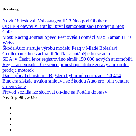
Skip
Breaking
to
content
Novináři testovali Volkswagen ID.3 Neo pod Oblíkem
ORLEN otevřel v Braníku první samoobslužnou prodejnu Stop
Cafe
Most: Racing Journal Speed Fest ovládli domácí Max Karhan i Elia
Weiss
Škoda Auto startuje výrobu modelu Peaq v Mladé Boleslavi
Gentleman silnic zachránil řidičku z potápějícího se auta
SDA: v Česku letos registrováno téměř 150 000 nových automobilů
Registrace vozidel: Červenec přinesl opět dobré zprávy a rekordní
prodeje motorek
Dacia přidala Dusteru a Bigsteru hybridní motorizaci 150 4×4
Etnetera získala trvalou smlouvu se Škodou Auto pro joint venture
Green:Code
Převod vozidla lze sledovat on-line na Portálu dopravy
Ne. Srp 9th, 2026