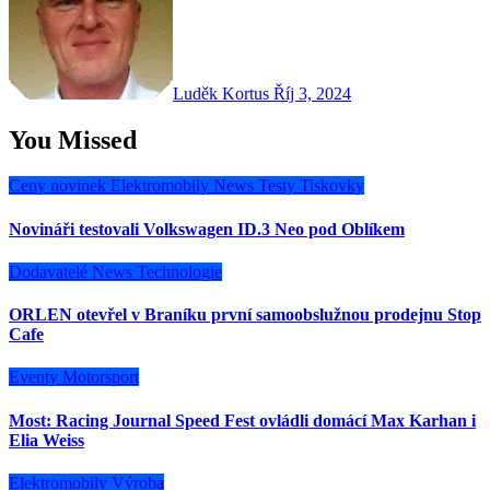
Luděk Kortus
Říj 3, 2024
You Missed
Ceny novinek
Elektromobily
News
Testy
Tiskovky
Novináři testovali Volkswagen ID.3 Neo pod Oblíkem
Dodavatelé
News
Technologie
ORLEN otevřel v Braníku první samoobslužnou prodejnu Stop
Cafe
Eventy
Motorsport
Most: Racing Journal Speed Fest ovládli domácí Max Karhan i
Elia Weiss
Elektromobily
Výroba