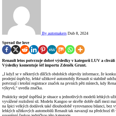
By automakers
Dub 8, 2024
Spread the love
Renault letos potvrzuje dobré výsledky v kategorii LUV a chválí si za poslední tři roky stabilní zájem o své modely.
Výsledky komentuje šéf importu Zdeněk Grunt.
„I když se v některých dílčích obdobích objevily informace, že konku
prodejní úspěchy, lehké užitkové automobily Renault si stabilně udržuj
potvrzují i letošní registrace značek na prvních pěti místech, kdy Re
výkyvů,“ uvedla značka.
Prakticky stejně úspěšná je situace u jednotlivých modelů lehkých už
vyvážené rozložení sil. Modelu Kangoo se skvěle dobře daří mezi ma
na špici velkých dodávek také dlouhodobě vyrovnanou bilanci, bez v
lehkých užitkových automobilů Renault tak navazují na předchozí tři
suverénní českou jedničkou této kategorie.