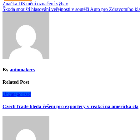
Navigace
Značka DS mění označení výbav
Škoda spouští hlasování veřejnosti v soutěži Auto pro Zdravotního kl
pro
příspěvek
By
automakers
Related Post
Uncategorized
CzechTrade hledá řešení pro exportéry v reakci na americká cla