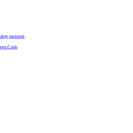
odeje motorek
reen:Code