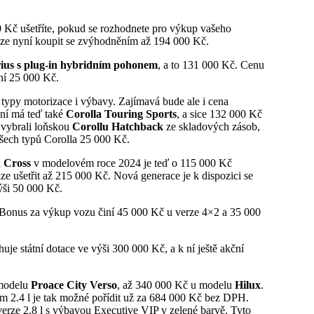
00 Kč ušetříte, pokud se rozhodnete pro výkup vašeho
 lze nyní koupit se zvýhodněním až 194 000 Kč.
ius s plug-in hybridním pohonem
, a to 131 000 Kč. Cenu
iní 25 000 Kč.
 typy motorizace i výbavy. Zajímavá bude ale i cena
ění má teď také
Corolla Touring Sports
, a sice 132 000 Kč
 vybrali loňskou
Corollu Hatchback
ze skladových zásob,
všech typů Corolla 25 000 Kč.
a Cross
v modelovém roce 2024 je teď o 115 000 Kč
ze ušetřit až 215 000 Kč. Nová generace je k dispozici se
ši 50 000 Kč.
 Bonus za výkup vozu činí 45 000 Kč u verze 4×2 a 35 000
huje státní dotace ve výši 300 000 Kč, a k ní ještě akční
 modelu
Proace City Verso
, až 340 000 Kč u modelu
Hilux
.
m 2.4 l je tak možné pořídit už za 684 000 Kč bez DPH.
verze 2.8 l s výbavou Executive VIP v zelené barvě. Tyto