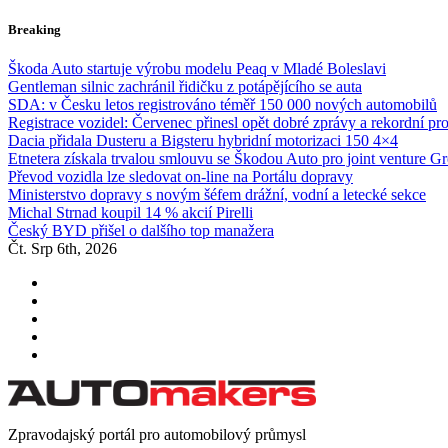
Skip
Breaking
to
content
Škoda Auto startuje výrobu modelu Peaq v Mladé Boleslavi
Gentleman silnic zachránil řidičku z potápějícího se auta
SDA: v Česku letos registrováno téměř 150 000 nových automobilů
Registrace vozidel: Červenec přinesl opět dobré zprávy a rekordní pr
Dacia přidala Dusteru a Bigsteru hybridní motorizaci 150 4×4
Etnetera získala trvalou smlouvu se Škodou Auto pro joint venture G
Převod vozidla lze sledovat on-line na Portálu dopravy
Ministerstvo dopravy s novým šéfem drážní, vodní a letecké sekce
Michal Strnad koupil 14 % akcií Pirelli
Český BYD přišel o dalšího top manažera
Čt. Srp 6th, 2026
Zpravodajský portál pro automobilový průmysl