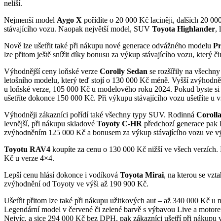
neliší.
Nejmenší model
Aygo X
pořídíte o 20 000 Kč laciněji, dalších 20 0
stávajícího vozu. Naopak největší model, SUV
Toyota Highlander
,
Nově lze ušetřit také při nákupu nové generace odvážného modelu
Pr
lze přitom ještě snížit díky bonusu za výkup stávajícího vozu, který č
Výhodnější ceny loňské verze
Corolly Sedan
se rozšířily na všechny
letošního modelu, který teď stojí o 130 000 Kč méně. Vyšší zvýhodn
u loňské verze, 105 000 Kč u modelového roku 2024. Pokud byste si
ušetříte dokonce 150 000 Kč. Při výkupu stávajícího vozu ušetříte u 
Výhodněji zákazníci pořídí také všechny typy SUV. Rodinná
Coroll
levnější, při nákupu skladové
Toyoty C-HR
předchozí generace pak l
zvýhodněním 125 000 Kč a bonusem za výkup stávajícího vozu ve vý
Toyotu RAV4
koupíte za cenu o 130 000 Kč nižší ve všech verzích.
Kč u verze 4×4.
Lepší cenu hlásí dokonce i vodíková
Toyota Mirai
, na kterou se vzta
zvýhodnění od Toyoty ve výši až 190 900 Kč.
Ušetřit přitom lze také při nákupu užitkových aut – až 340 000 Kč u
Legendární model v červené či zelené barvě s výbavou Live a motore
Nejvíc, a sice 294 000 Kč bez DPH, pak zákazníci ušetří při nákupu 