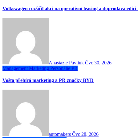
Volkswagen rozšířil akci na operativní leasing a doprodává edici
Anastázie Pavliuk
Čvc 30, 2026
Management
Marketing
Personálie
PR
Vošta přebírá marketing a PR značky BYD
automakers
Čvc 28, 2026