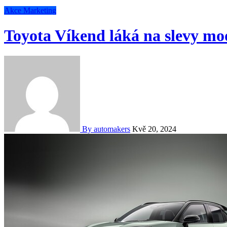
Akce
Marketing
Toyota Víkend láká na slevy mo
By automakers
Kvě 20, 2024