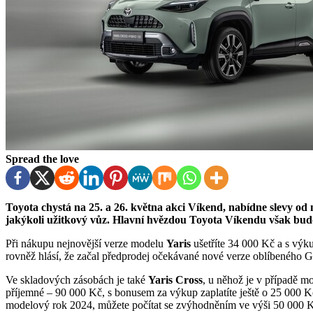
Spread the love
Toyota chystá na 25. a 26. května akci Víkend, nabídne slevy od nejmenšího vozu Aygo X až po největší Highlander nebo
jakýkoli užitkový vůz. Hlavní hvězdou Toyota Víkendu však bud
Při nákupu nejnovější verze modelu
Yaris
ušetříte 34 000 Kč a s výk
rovněž hlásí, že začal předprodej očekávané nové verze oblíbeného G
Ve skladových zásobách je také
Yaris Cross
, u něhož je v případě 
příjemné – 90 000 Kč, s bonusem za výkup zaplatíte ještě o 25 000 
modelový rok 2024, můžete počítat se zvýhodněním ve výši 50 000