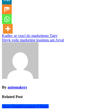
Navigace
Kadlec se vrací do marketingu Tatry
Hnyk vede marketing leasingu aut Arval
pro
příspěvek
By
automakers
Related Post
Akce
Dealeři
Leasing
Výbava