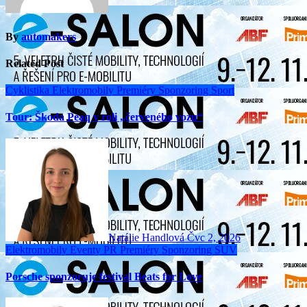
By
automakers
Related Post
Cyklistika
Elektromobily
Premiéry
Sponzoring
Sport
Tour: Škoda Peaq v roli „červeného vozu“
Natálie Handlová
Čvc 2, 2026
Elektromobily
Eventy
PR
Premiéry
Sponzoring
SUV
Porsche sponzoruje festival Beats for Love