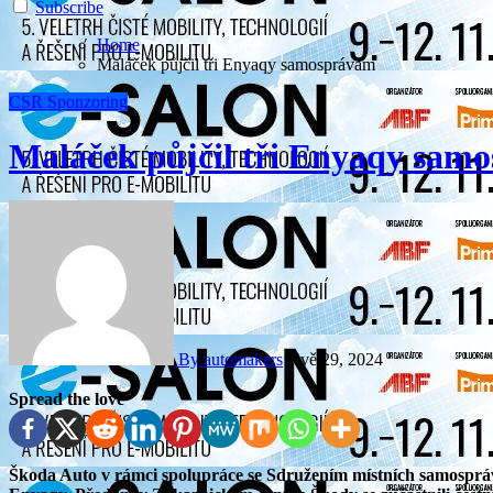
Subscribe
Home
Maláček půjčil tři Enyaqy samosprávám
CSR
Sponzoring
Maláček půjčil tři Enyaqy sam
By automakers
Kvě 29, 2024
Spread the love
Škoda Auto v rámci spolupráce se Sdružením místních samospráv ČR (SMS ČR) předala zástupcům organizace tři