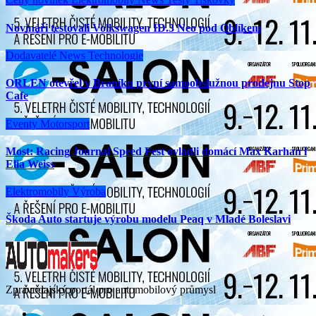
Novináři testovali Volkswagen ID.3 Neo pod Oblíkem
Dodavatelé
News
Technologie
ORLEN otevřel v Braníku první samoobslužnou prodejnu Stop
Cafe
Eventy
Motorsport
Most: Racing Journal Speed Fest ovládli domácí Max Karhan i
Elia Weiss
Elektromobily
Výroba
Škoda Auto startuje výrobu modelu Peaq v Mladé Boleslavi
Zpravodajský portál pro automobilový průmysl