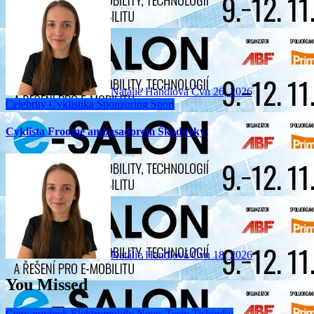
Natálie Handlová
Čvn 26, 2026
Celebrity
Cyklistika
Sponzoring
Sport
Cyklista Froome ambasadorem Škodovky
Natálie Handlová
Čvn 18, 2026
You Missed
Ceny novinek
Elektromobily
News
Testy
Tiskovky