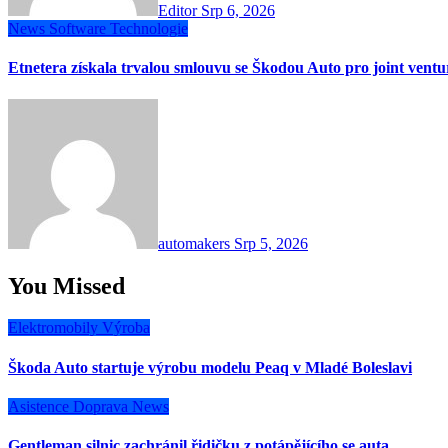
Editor
Srp 6, 2026
News
Software
Technologie
Etnetera získala trvalou smlouvu se Škodou Auto pro joint vent
automakers
Srp 5, 2026
You Missed
Elektromobily
Výroba
Škoda Auto startuje výrobu modelu Peaq v Mladé Boleslavi
Asistence
Doprava
News
Gentleman silnic zachránil řidičku z potápějícího se auta