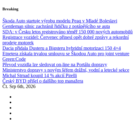
Skip
Breaking
to
content
Škoda Auto startuje výrobu modelu Peaq v Mladé Boleslavi
Gentleman silnic zachránil řidičku z potápějícího se auta
SDA: v Česku letos registrováno téměř 150 000 nových automobilů
Registrace vozidel: Červenec přinesl opět dobré zprávy a rekordní
prodeje motorek
Dacia přidala Dusteru a Bigsteru hybridní motorizaci 150 4×4
Etnetera získala trvalou smlouvu se Škodou Auto pro joint venture
Green:Code
Převod vozidla lze sledovat on-line na Portálu dopravy
Ministerstvo dopravy s novým šéfem drážní, vodní a letecké sekce
Michal Strnad koupil 14 % akcií Pirelli
Český BYD přišel o dalšího top manažera
Čt. Srp 6th, 2026