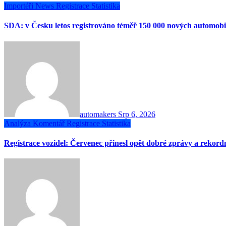
Importéři
News
Registrace
Statistika
SDA: v Česku letos registrováno téměř 150 000 nových automobi
automakers
Srp 6, 2026
Analýza
Komentář
Registrace
Statistika
Registrace vozidel: Červenec přinesl opět dobré zprávy a rekor