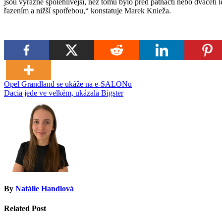
jsou výrazně spolehlivější, než tomu bylo před patnácti nebo dvaceti
řazením a nižší spotřebou,“ konstatuje Marek Knieža.
Navigace
Opel Grandland se ukáže na e-SALONu
Dacia jede ve velkém, ukázala Bigster
pro
příspěvek
By
Natálie Handlová
Related Post