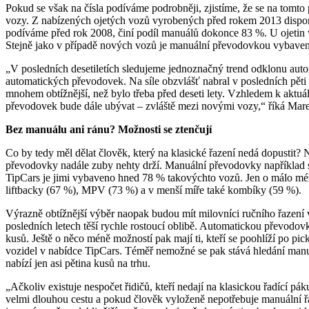
Pokud se však na čísla podíváme podrobněji, zjistíme, že se na tomt
vozy. Z nabízených ojetých vozů vyrobených před rokem 2013 disp
podíváme před rok 2008, činí podíl manuálů dokonce 83 %. U ojetin v
Stejně jako v případě nových vozů je manuální převodovkou vybaven
„V posledních desetiletích sledujeme jednoznačný trend odklonu auto
automatických převodovek. Na síle obzvlášť nabral v posledních pěti
mnohem obtížnější, než bylo třeba před deseti lety. Vzhledem k aktuá
převodovek bude dále ubývat – zvláště mezi novými vozy,“ říká Marek
Bez manuálu ani ránu? Možnosti se ztenčují
Co by tedy měl dělat člověk, který na klasické řazení nedá dopustit? N
převodovky nadále zuby nehty drží. Manuální převodovky například s
TipCars je jimi vybaveno hned 78 % takovýchto vozů. Jen o málo mé
liftbacky (67 %), MPV (73 %) a v menší míře také kombíky (59 %).
Výrazně obtížnější výběr naopak budou mít milovníci ručního řazení v 
posledních letech těší rychle rostoucí oblibě. Automatickou převodo
kusů. Ještě o něco méně možností pak mají ti, kteří se poohlíží po p
vozidel v nabídce TipCars. Téměř nemožné se pak stává hledání manuá
nabízí jen asi pětina kusů na trhu.
„Ačkoliv existuje nespočet řidičů, kteří nedají na klasickou řadící pá
velmi dlouhou cestu a pokud člověk vyloženě nepotřebuje manuální řaz