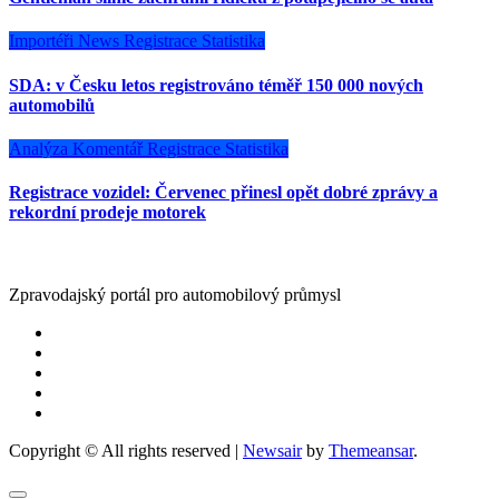
Importéři
News
Registrace
Statistika
SDA: v Česku letos registrováno téměř 150 000 nových
automobilů
Analýza
Komentář
Registrace
Statistika
Registrace vozidel: Červenec přinesl opět dobré zprávy a
rekordní prodeje motorek
Zpravodajský portál pro automobilový průmysl
Copyright © All rights reserved
|
Newsair
by
Themeansar
.