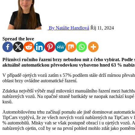
By Natálie Handlová
Říj 11, 2024
Spread the love
Příznivci ručního řazení brzy nebudou mít z čeho vybírat. Podle statistik motoristického inzertního portálu TipCars je
aktuálně automatickou převodovkou vybaveno hned 63 % nabíz
V případě ojetých vozů zatím s 57% podílem stále drží mírnou převahu
oblast brzy ovládne automatické řazení.
Zdaleka největší výběr mají milovníci manuálního řazení mezi hatchb
nabízených vozů. Na opačné straně barikády se naopak nachází kupé a
kusů.
Automobilovému trhu začínají pomalu ale jistě dominovat automatické 
TipCars vyplývá, že ze všech nových vozů nabízených na TipCars v 
% automobilů. Misky vah se však postupně obrací i u ojetých vozů.
nabízených ojetin, což by se na první pohled mohlo zdát jako poměr