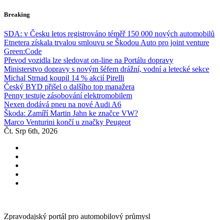
Skip
Breaking
to
content
SDA: v Česku letos registrováno téměř 150 000 nových automobilů
Etnetera získala trvalou smlouvu se Škodou Auto pro joint venture
Green:Code
Převod vozidla lze sledovat on-line na Portálu dopravy
Ministerstvo dopravy s novým šéfem drážní, vodní a letecké sekce
Michal Strnad koupil 14 % akcií Pirelli
Český BYD přišel o dalšího top manažera
Penny testuje zásobování elektromobilem
Nexen dodává pneu na nové Audi A6
Škoda: Zamíří Martin Jahn ke značce VW?
Marco Venturini končí u značky Peugeot
Čt. Srp 6th, 2026
Zpravodajský portál pro automobilový průmysl