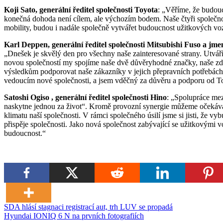
Koji Sato, generální ředitel společnosti Toyota
: „Věříme, že budou
konečná dohoda není cílem, ale výchozím bodem. Naše čtyři společnost
mobility, budou i nadále společně vytvářet budoucnost užitkových voz
Karl Deppen, generální ředitel společnosti Mitsubishi Fuso a jme
„Dnešek je skvělý den pro všechny naše zainteresované strany. Utváří
novou společností my spojíme naše dvě důvěryhodné značky, naše zdr
výsledkům podporovat naše zákazníky v jejich přepravních potřebách
vedoucím nové společnosti, a jsem vděčný za důvěru a podporu od T
Satoshi Ogiso , generální ředitel společnosti Hino
: „Spolupráce mezi
naskytne jednou za život“. Kromě provozní synergie můžeme očekávat
klimatu naší společnosti. V rámci společného úsilí jsme si jisti, že v
přispěje společnosti. Jako nová společnost zabývající se užitkovými v
budoucnost.“
Navigace
SDA hlásí stagnaci registrací aut, trh LUV se propadá
Hyundai IONIQ 6 N na prvních fotografiích
pro