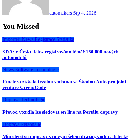
automakers
Srp 4, 2026
You Missed
Importéři
News
Registrace
Statistika
SDA: v Česku letos registrováno téměř 150 000 nových
automobilů
News
Software
Technologie
Etnetera získala trvalou smlouvu se Škodou Auto pro joint
venture Green:Code
Doprava
Technologie
Převod vozidla lze sledovat on-line na Portálu dopravy
Doprava
Personálie
Ministerstvo dopravy s novým šéfem drážní, vodní a letecké