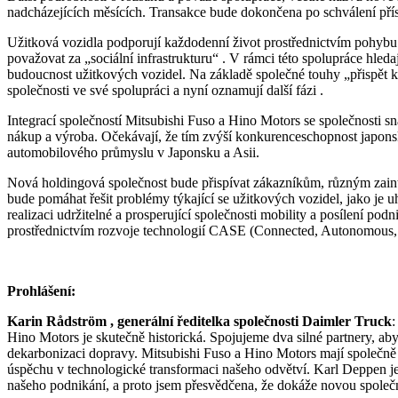
nadcházejících měsících. Transakce bude dokončena po schválení přís
Užitková vozidla podporují každodenní život prostřednictvím pohybu o
považovat za „sociální infrastrukturu“ . V rámci této spolupráce hleda
budoucnost užitkových vozidel. Na základě společné touhy „přispět k 
společnosti ve své spolupráci a nyní oznamují další fázi .
Integrací společností Mitsubishi Fuso a Hino Motors se společnosti sna
nákup a výroba. Očekávají, že tím zvýší konkurenceschopnost japons
automobilového průmyslu v Japonsku a Asii.
Nová holdingová společnost bude přispívat zákazníkům, různým zai
bude pomáhat řešit problémy týkající se užitkových vozidel, jako je uhl
realizaci udržitelné a prosperující společnosti mobility a posílení pod
prostřednictvím rozvoje technologií CASE (Connected, Autonomous, S
Prohlášení:
Karin Rådström , generální ředitelka společnosti Daimler Truck
:
Hino Motors je skutečně historická. Spojujeme dva silné partnery, aby
dekarbonizaci dopravy. Mitsubishi Fuso a Hino Motors mají společně v
úspěchu v technologické transformaci našeho odvětví. Karl Deppen je 
našeho podnikání, a proto jsem přesvědčena, že dokáže novou společn