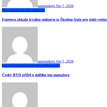
automakers
Srp 5, 2026
News
Software
Technologie
Etnetera získala trvalou smlouvu se Škodou Auto pro joint vent
automakers
Srp 5, 2026
Kariéra
Management
News
Personálie
Český BYD přišel o dalšího top manažera