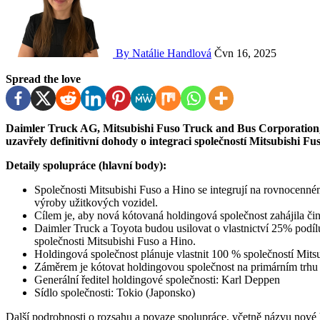
By Natálie Handlová
Čvn 16, 2025
Spread the love
Daimler Truck AG, Mitsubishi Fuso Truck and Bus Corporation, Hino Motors Ltd. a Toyota Motor Corporation
uzavřely definitivní dohody o integraci společností Mitsubishi Fu
Detaily spolupráce (hlavní body):
Společnosti Mitsubishi Fuso a Hino se integrují na rovnocenné
výroby užitkových vozidel.
Cílem je, aby nová kótovaná holdingová společnost zahájila či
Daimler Truck a Toyota budou usilovat o vlastnictví 25% podíl
společnosti Mitsubishi Fuso a Hino.
Holdingová společnost plánuje vlastnit 100 % společností Mits
Záměrem je kótovat holdingovou společnost na primárním trhu 
Generální ředitel holdingové společnosti: Karl Deppen
Sídlo společnosti: Tokio (Japonsko)
Další podrobnosti o rozsahu a povaze spolupráce, včetně názvu nové 