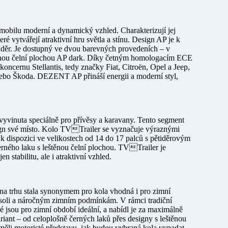
mobilu moderní a dynamický vzhled. Charakterizují jej
ré vytvářejí atraktivní hru světla a stínu. Design AP je k
ět děr. Je dostupný ve dvou barevných provedeních – v
štěnou čelní plochou AP dark. Díky četným homologacím ECE
koncernu Stellantis, tedy značky Fiat, Citroën, Opel a Jeep,
nebo Škoda. DEZENT AP přináší energii a moderní styl,
vinuta speciálně pro přívěsy a karavany. Tento segment
ign své místo. Kolo TVTrailer se vyznačuje výraznými
k dispozici ve velikostech od 14 do 17 palců s pětiděrovým
erného laku s leštěnou čelní plochou. TVTrailer je
stabilitu, ale i atraktivní vzhled.
trhu stala synonymem pro kola vhodná i pro zimní
soli a náročným zimním podmínkám. V rámci tradiční
jsou pro zimní období ideální, a nabídl je za maximálně
ant – od celoplošně černých laků přes designy s leštěnou
 měli motoristé představu, jak budou vybraná kola vypadat