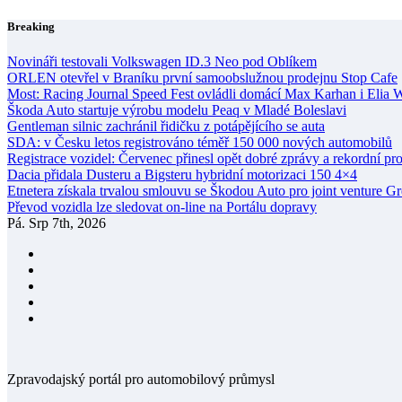
Skip
Breaking
to
content
Novináři testovali Volkswagen ID.3 Neo pod Oblíkem
ORLEN otevřel v Braníku první samoobslužnou prodejnu Stop Cafe
Most: Racing Journal Speed Fest ovládli domácí Max Karhan i Elia 
Škoda Auto startuje výrobu modelu Peaq v Mladé Boleslavi
Gentleman silnic zachránil řidičku z potápějícího se auta
SDA: v Česku letos registrováno téměř 150 000 nových automobilů
Registrace vozidel: Červenec přinesl opět dobré zprávy a rekordní pr
Dacia přidala Dusteru a Bigsteru hybridní motorizaci 150 4×4
Etnetera získala trvalou smlouvu se Škodou Auto pro joint venture G
Převod vozidla lze sledovat on-line na Portálu dopravy
Pá. Srp 7th, 2026
Zpravodajský portál pro automobilový průmysl