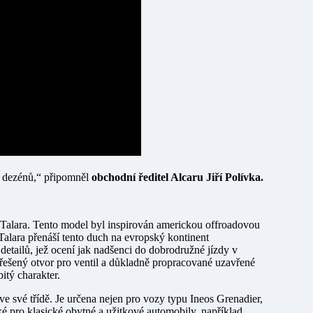
h dezénů,“ připomněl
obchodní ředitel Alcaru Jiří Polívka.
Talara. Tento model byl inspirován americkou offroadovou
Talara přenáší tento duch na evropský kontinent
detailů, jež ocení jak nadšenci do dobrodružné jízdy v
 řešený otvor pro ventil a důkladně propracované uzavřené
itý charakter.
e své třídě. Je určena nejen pro vozy typu Ineos Grenadier,
 pro klasické obytné a užitkové automobily, například