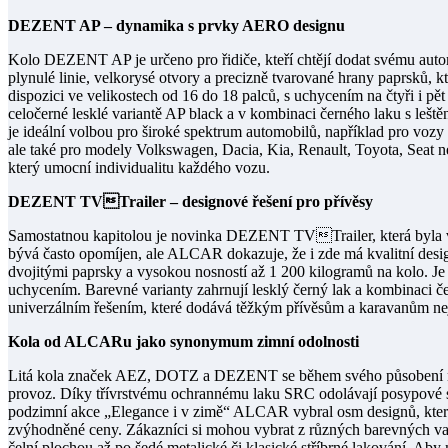
DEZENT AP – dynamika s prvky AERO designu
Kolo DEZENT AP je určeno pro řidiče, kteří chtějí dodat svému auto
plynulé linie, velkorysé otvory a precizně tvarované hrany paprsků, kte
dispozici ve velikostech od 16 do 18 palců, s uchycením na čtyři i p
celočerné lesklé variantě AP black a v kombinaci černého laku s le
je ideální volbou pro široké spektrum automobilů, například pro vozy 
ale také pro modely Volkswagen, Dacia, Kia, Renault, Toyota, Seat 
který umocní individualitu každého vozu.
DEZENT TVTrailer – designové řešení pro přívěsy
Samostatnou kapitolou je novinka DEZENT TVTrailer, která byla vy
bývá často opomíjen, ale ALCAR dokazuje, že i zde má kvalitní des
dvojitými paprsky a vysokou nosností až 1 200 kilogramů na kolo. Je 
uchycením. Barevné varianty zahrnují lesklý černý lak a kombinaci č
univerzálním řešením, které dodává těžkým přívěsům a karavanům nejen 
Kola od ALCARu jako synonymum zimní odolnosti
Litá kola značek AEZ, DOTZ a DEZENT se během svého působení na 
provoz. Díky třívrstvému ochrannému laku SRC odolávají posypové 
podzimní akce „Elegance i v zimě“ ALCAR vybral osm designů, které 
zvýhodněné ceny. Zákazníci si mohou vybrat z různých barevných vari
čelní plochou až po šedé metalické či klasické stříbrné lakování. Aby