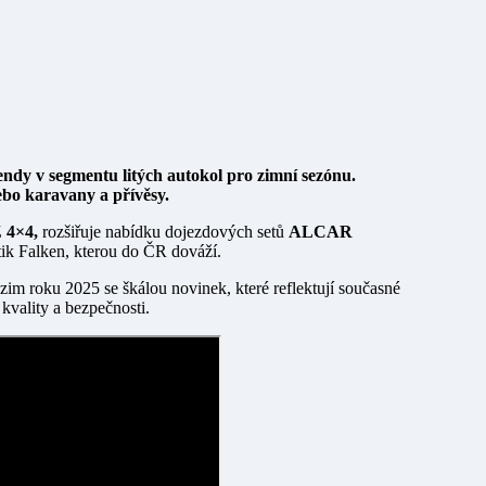
nebo karavany a přívěsy.
4×4,
rozšiřuje nabídku dojezdových setů
ALCAR
ik Falken, kterou do ČR dováží.
zim roku 2025 se škálou novinek, které reflektují současné
kvality a bezpečnosti.