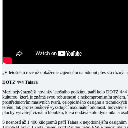
„V letošném roce už dokážeme zájemcům nabídnout přes sto různýc
DOTZ 4×4 Talara
Mezi nejvýraznější novinky letošního podzimu patří kolo DOTZ 4×4 
kulturou, která je známá svou robustností a nekompromisním stylem. 
prostřednictvím masivních tvarů, celoplošného designu a technických 
terénu, tak profesionálové vyžadující maximální odolnost. Inovativně
plochy vytvářejí vizuální hloubku, která dodává kolu dynamiku a osob
S nosností až 1 400 kilogramů patří Talara k nejodolnějším designům v
Toyota Hilux či Land Cruiser, Ford Ranger nebo VW Amarok, ale také