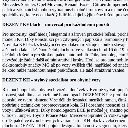
Mercedes Sprinter, Opel Movano, Renault Boxer, Citroën Jumper nebo
palců a zákazníci si mohou vybrat mezi matně bronzovým a matně čer
spolehlivost, které ocení každý řidič hledající výjimečné řešení pro sv
DEZENT KF black – univerzál pro každodenní použití
Pro motoristy, kteří hledají elegantní a zároveň praktické řešení, p
modelu KF. Díky konstrukci pěti zdvojených paprsků a harmonicky 
Novinka KF black s lesklým černým lakem rozšiřuje nabídku stávající
a černého laku s leštěnou čelní plochou. Ve velikostech od 16 do 19 
ideálním řešením pro širokou paletu automobilů. Díky homologacím 
nevyžaduje žádné další administrativní kroky. Hodí se pro automobi
elektromobily značky MG až po vozy vyšších tříd, například od zna
že kolo může nabídnout nejen praktičnost, ale také atraktivní vzhled.
DEZENT KH – stylový specialista pro obytné vozy
Rostoucí popularita obytných vozů a dodávek v Evropě vytváří poptá
nosnost, stabilitu a samozřejmě homologaci. DEZENT KH z produkc
paprsků ve tvaru písmene V se dělí do šestnácti menších ramen, čímž
podtrhuje technickou propracovanost kola. KH dosahuje nosnosti až 1
vozy i užitková auta. Díky homologacím ECE je možné jej snadno po
Citroën Jumper, Toyota Proace Max, Mercedes Sprinter či Volkswagen
do 18 palců ve dvou barevných variantách – KH black v celočerném l
plochou. DEZENT KH spojuje design a funkčnost v segmentu, který 