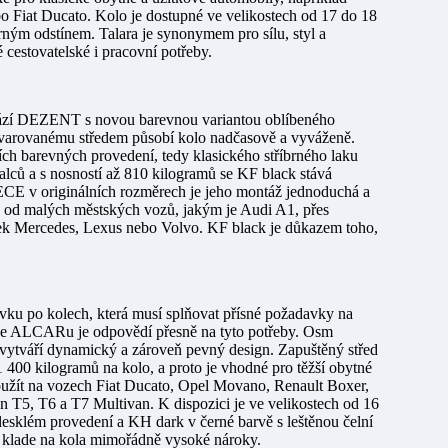
 Fiat Ducato. Kolo je dostupné ve velikostech od 17 do 18
ným odstínem. Talara je synonymem pro sílu, styl a
é cestovatelské i pracovní potřeby.
řichází DEZENT s novou barevnou variantou oblíbeného
tvarovanému středem působí kolo nadčasově a vyváženě.
ch barevných provedení, tedy klasického stříbrného laku
palců a s nosností až 810 kilogramů se KF black stává
ECE v originálních rozměrech je jeho montáž jednoduchá a
ly od malých městských vozů, jakým je Audi A1, přes
ček Mercedes, Lexus nebo Volvo. KF black je důkazem toho,
vku po kolech, která musí splňovat přísné požadavky na
e ALCARu je odpovědí přesně na tyto potřeby. Osm
 vytváří dynamický a zároveň pevný design. Zapuštěný střed
 400 kilogramů na kolo, a proto je vhodné pro těžší obytné
užít na vozech Fiat Ducato, Opel Movano, Renault Boxer,
 T5, T6 a T7 Multivan. K dispozici je ve velikostech od 16
esklém provedení a KH dark v černé barvě s leštěnou čelní
klade na kola mimořádně vysoké nároky.