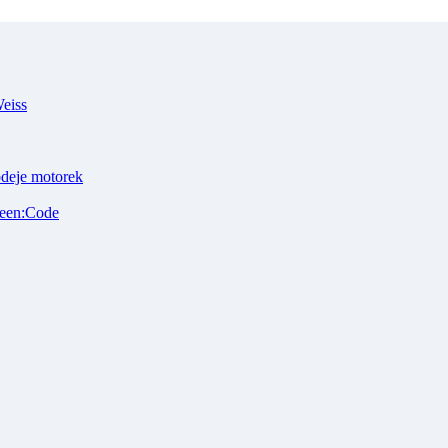
Weiss
odeje motorek
reen:Code