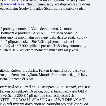
ách
www.alcar.cz
. Nákup zimní sady kol doprovází atraktivní
pečnostní šrouby či matice Sicuplus. Tato nabídka platí
é potřeby motoristů. Vzhledem k tomu, že mnoho
j sortiment o produkt EASYKIT. Tato sada obsahuje
nahuštěno na maximální povolený tlak, dále zvedák, kolový
 řidič připraven okamžitě řešit nepříjemnou situaci s
 pokrývá až 2 900 aplikací pro téměř všechny automobily
ci, která se v kritickém momentu může ukázat jako k
mitomo Rubber Industries. Falken je známý svou vysokou
ým poměrem cena/výkon. Motoristé se s ním setkají třeba v
enz, Porsche či Audi.
terá trvá od 15. září do 30. listopadu 2025. Každý, kdo si v
Falken od velikosti 16 palců, obdrží tankovací kartu OMV.
 a větších a 200 Kč při nákupu šestnáctipalcových
UROWINTER a EUROALL SEASON a také WILDPEAK A/T
vyhrát týdenní dovolenou na hausbótu pro čtyři osoby od