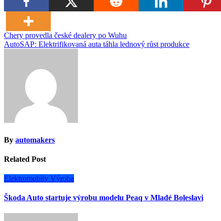
Navigace
Chery provedla české dealery po Wuhu
AutoSAP: Elektrifikovaná auta táhla lednový růst produkce
pro
příspěvek
By
automakers
Related Post
Elektromobily
Výroba
Škoda Auto startuje výrobu modelu Peaq v Mladé Boleslavi