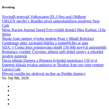
Skip
Breaking
to
content
Novináři testovali Volkswagen ID.3 Neo pod Oblíkem
ORLEN otevřel v Braníku první samoobslužnou prodejnu Stop
Cafe
Most: Racing Journal Speed Fest ovládli domácí Max Karhan i Elia
Weiss
Škoda Auto startuje výrobu modelu Peaq v Mladé Boleslavi
Gentleman silnic zachránil řidičku z potápějícího se auta
SDA: v Česku letos registrováno téměř 150 000 nových automobilů
Registrace vozidel: Červenec přinesl opět dobré zprávy a rekordní
prodeje motorek
Dacia přidala Dusteru a Bigsteru hybridní motorizaci 150 4×4
Etnetera získala trvalou smlouvu se Škodou Auto pro joint venture
Green:Code
Převod vozidla lze sledovat on-line na Portálu dopravy
So. Srp 8th, 2026