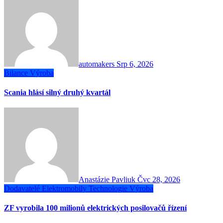
automakers
Srp 6, 2026
Bilance
Výroba
Scania hlásí silný druhý kvartál
Anastázie Pavliuk
Čvc 28, 2026
Dodavatelé
Elektromobily
Technologie
Výroba
ZF vyrobila 100 milionů elektrických posilovačů řízení