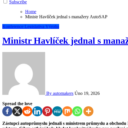
Subscribe
Home
Ministr Havlíček jednal s manažery AutoSAP
Konference
Legislativa
Výroba
Ministr Havlíček jednal s man
By automakers
Úno 19, 2026
Spread the love
Zástupci autoprůmyslu jednali s ministrem průmyslu a obchodu Karlem Havlíčkem o posílení konkurenceschopnosti