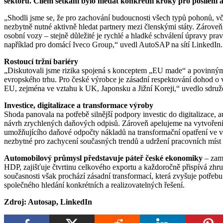
sektoru. Cílem setkání bylo hledat konkrétní kroky pro posílení
„Shodli jsme se, že pro zachování budoucnosti všech typů pohonů, v
nezbytně nutné aktivně hledat partnery mezi členskými státy. Zárove
osobní vozy – stejně důležité je rychlé a hladké schválení úpravy prav
například pro domácí Iveco Group,“ uvedl AutoSAP na sítí LinkedIn.
Rostoucí tržní bariéry
„Diskutovali jsme rizika spojená s konceptem „EU made“ a povinným
evropského trhu. Pro české výrobce je zásadní respektování dohod 
EU, zejména ve vztahu k UK, Japonsku a Jižní Koreji,“ uvedlo sdruž
Investice, digitalizace a transformace výroby
Shoda panovala na potřebě silnější podpory investic do digitalizace, 
návrh zrychlených daňových odpisů. Zároveň apelujeme na vytvoření 
umožňujícího daňové odpočty nákladů na transformační opatření ve v
nezbytné pro zachycení současných trendů a udržení pracovních míst
Automobilový průmysl představuje páteř české ekonomiky
– zamě
HDP, zajišťuje čtvrtinu celkového exportu a každoročně přispívá zhr
současnosti však prochází zásadní transformací, která zvyšuje potřeb
společného hledání konkrétních a realizovatelných řešení.
Zdroj: Autosap, LinkedIn