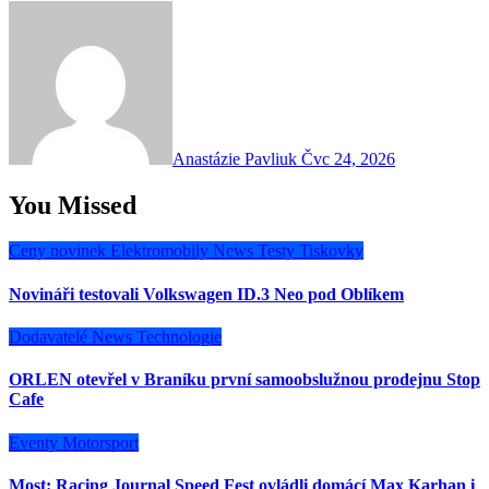
Anastázie Pavliuk
Čvc 24, 2026
You Missed
Ceny novinek
Elektromobily
News
Testy
Tiskovky
Novináři testovali Volkswagen ID.3 Neo pod Oblíkem
Dodavatelé
News
Technologie
ORLEN otevřel v Braníku první samoobslužnou prodejnu Stop
Cafe
Eventy
Motorsport
Most: Racing Journal Speed Fest ovládli domácí Max Karhan i