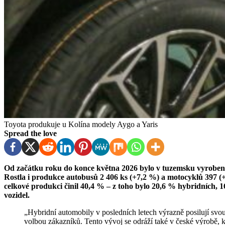
Toyota produkuje u Kolína modely Aygo a Yaris
Spread the love
Od začátku roku do konce května 2026 bylo v tuzemsku vyrobeno celkem 639 681 osobních aut – meziročně o 4,7 % více.
Rostla i produkce autobusů 2 406 ks (+7,2 %) a motocyklů 397 (+
celkové produkci činil 40,4 % – z toho bylo 20,6 % hybridních, 1
vozidel.
„Hybridní automobily v posledních letech výrazně posilují svou pozici na evropském trhu, kde se staly nejoblíbenější
volbou zákazníků. Tento vývoj se odráží také v české výrobě, k