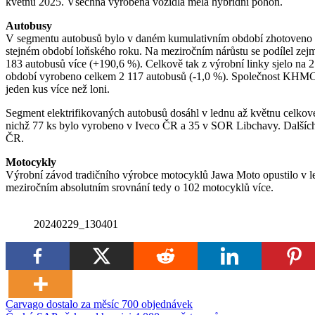
květnu 2025. Všechna vyrobená vozidla měla hybridní pohon.
Autobusy
V segmentu autobusů bylo v daném kumulativním období zhotoveno c
stejném období loňského roku. Na meziročním nárůstu se podílel z
183 autobusů více (+190,6 %). Celkově tak z výrobní linky sjelo n
období vyrobeno celkem 2 117 autobusů (-1,0 %). Společnost KHMC v
jeden kus více než loni.
Segment elektrifikovaných autobusů dosáhl v lednu až květnu celkov
nichž 77 ks bylo vyrobeno v Iveco ČR a 35 v SOR Libchavy. Dalšíc
ČR.
Motocykly
Výrobní závod tradičního výrobce motocyklů Jawa Moto opustilo v l
meziročním absolutním srovnání tedy o 102 motocyklů více.
20240229_130401
Navigace
Carvago dostalo za měsíc 700 objednávek