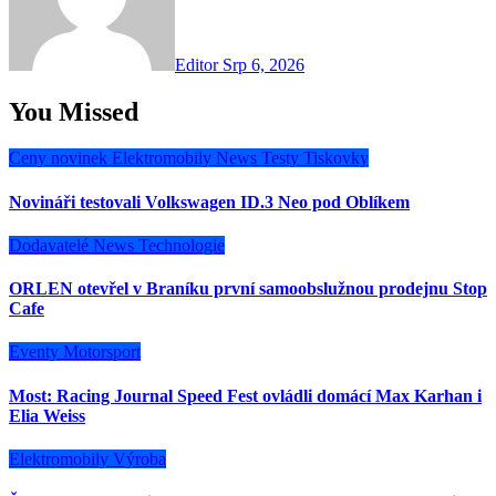
Editor
Srp 6, 2026
You Missed
Ceny novinek
Elektromobily
News
Testy
Tiskovky
Novináři testovali Volkswagen ID.3 Neo pod Oblíkem
Dodavatelé
News
Technologie
ORLEN otevřel v Braníku první samoobslužnou prodejnu Stop
Cafe
Eventy
Motorsport
Most: Racing Journal Speed Fest ovládli domácí Max Karhan i
Elia Weiss
Elektromobily
Výroba