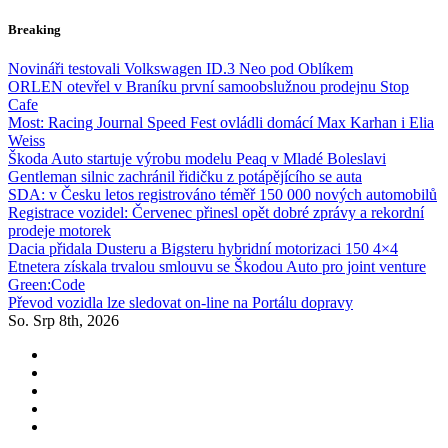
Skip
Breaking
to
content
Novináři testovali Volkswagen ID.3 Neo pod Oblíkem
ORLEN otevřel v Braníku první samoobslužnou prodejnu Stop
Cafe
Most: Racing Journal Speed Fest ovládli domácí Max Karhan i Elia
Weiss
Škoda Auto startuje výrobu modelu Peaq v Mladé Boleslavi
Gentleman silnic zachránil řidičku z potápějícího se auta
SDA: v Česku letos registrováno téměř 150 000 nových automobilů
Registrace vozidel: Červenec přinesl opět dobré zprávy a rekordní
prodeje motorek
Dacia přidala Dusteru a Bigsteru hybridní motorizaci 150 4×4
Etnetera získala trvalou smlouvu se Škodou Auto pro joint venture
Green:Code
Převod vozidla lze sledovat on-line na Portálu dopravy
So. Srp 8th, 2026