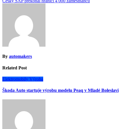
Český SAP překonal hranici 4 000 zaměstnanců
pro
příspěvek
By
automakers
Related Post
Elektromobily
Výroba
Škoda Auto startuje výrobu modelu Peaq v Mladé Boleslavi