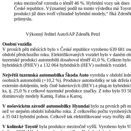
roku meziročně vzrostla o téměř 46 %. Hybridní vozy tak dnes 
České republice. Významný podíl na tomto výsledku má Toyot
produkci již dnes tvoří výhradně hybridní modely,“ říká Zdeně
průmyslu.
Výkonný ředitel AutoSAP Zdeněk Petzl
Osobní vozidla
V prvních pěti měsících bylo v České republice vyrobeno 639 681 oso
období předchozího roku. Elektrifikovaných vozidel bylo v daném ob
tuzemské produkci automobilů dosahoval téměř 41,0 %. Celkem bylo
hybridních (PHEV) a 132 064 hybridních (HEV) osobních vozidel.
Největší tuzemská automobilka Škoda Auto
vyrobila v období led
osobních automobilů (+10,2 %). Produkce automobilky se tak držela 
externím dobíjením, tedy čistě bateriových (BEV) a plug-in hybridn
ks, tj. 25,0 % z celkové tuzemské produkce značky. Z toho bylo 93
dominovaly modely Kamiq, Fabia a Karoq.
V nošovickém závodě automobilky Hyundai
bylo za prvních pět m
než ve stejném období loňského roku. Z celkového počtu vyrobených v
a 35 043 hybridní pohon. Celkově tak elektrifikované vozy tvořily 4
V kolínské Toyotě
byla produkce meziročně vyšší. Vyrobeno bylo 97 