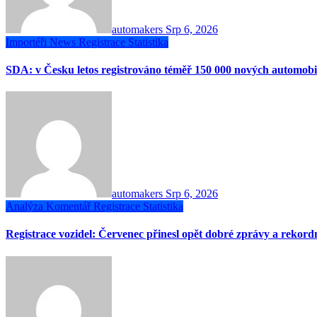
automakers
Srp 6, 2026
Importéři
News
Registrace
Statistika
SDA: v Česku letos registrováno téměř 150 000 nových automobi
automakers
Srp 6, 2026
Analýza
Komentář
Registrace
Statistika
Registrace vozidel: Červenec přinesl opět dobré zprávy a rekor