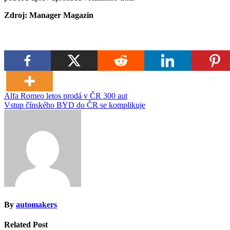
Zdroj: Manager Magazin
Navigace
Alfa Romeo letos prodá v ČR 300 aut
Vstup čínského BYD do ČR se komplikuje
pro
příspěvek
By
automakers
Related Post