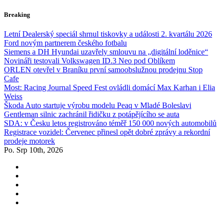
Skip
Breaking
to
content
Letní Dealerský speciál shrnul tiskovky a události 2. kvartálu 2026
Ford novým partnerem českého fotbalu
Siemens a DH Hyundai uzavřely smlouvu na „digitální loděnice“
Novináři testovali Volkswagen ID.3 Neo pod Oblíkem
ORLEN otevřel v Braníku první samoobslužnou prodejnu Stop
Cafe
Most: Racing Journal Speed Fest ovládli domácí Max Karhan i Elia
Weiss
Škoda Auto startuje výrobu modelu Peaq v Mladé Boleslavi
Gentleman silnic zachránil řidičku z potápějícího se auta
SDA: v Česku letos registrováno téměř 150 000 nových automobilů
Registrace vozidel: Červenec přinesl opět dobré zprávy a rekordní
prodeje motorek
Po. Srp 10th, 2026