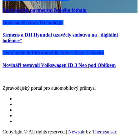
Ford novým partnerem českého fotbalu
Dodavatelé
News
Technologie
Siemens a DH Hyundai uzavřely smlouvu na „digitální
loděnice“
Ceny novinek
Elektromobily
News
Testy
Tiskovky
Novináři testovali Volkswagen ID.3 Neo pod Oblíkem
Zpravodajský portál pro automobilový průmysl
Copyright © All rights reserved
|
Newsair
by
Themeansar
.