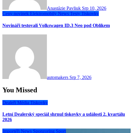
Anastázie Pavliuk
Srp 10, 2026
Ceny novinek
Elektromobily
News
Testy
Tiskovky
Novináři testovali Volkswagen ID.3 Neo pod Oblíkem
automakers
Srp 7, 2026
You Missed
Dealeři
Média
Tiskovky
Letní Dealerský speciál shrnul tiskovky a události 2. kvartálu
2026
Importéři
News
Sponzoring
Sport