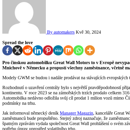
By automakers
Kvě 30, 2024
Spread the love
Pro čínskou automobilku Great Wall Motors to v Evropě nevypadá dobře, společnost údajně uzavře svou centrálu v
Mnichově v Německu a propustí všechny zaměstnance, včetně m
Modely GWM se budou i nadále prodávat na stávajících evropských trz
Rozhodnutí o uzavření centrály bylo s největší pravděpodobností při
kontinentu. V roce 2023 se na zámořských trzích prodalo celkem 316 
Automobilka nedávno odložila svůj cíl prodat 1 milion vozů mimo Č
podmínky na trhu.
Jak informoval německý deník
Manager Magazin
, kanceláře Great W
zaměstnanců bude propuštěno. Stejný zdroj naznačuje, že zaměstnanci
špatným zprávám vydala společnost Great Wall prohlášení o svém záv
potřebu úprav uprostřed volatilního trhu.