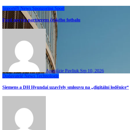
Importéři
News
Sponzoring
Sport
Ford novým partnerem českého fotbalu
Anastázie Pavliuk
Srp 10, 2026
Dodavatelé
News
Technologie
Siemens a DH Hyundai uzavřely smlouvu na „digitální loděnice“